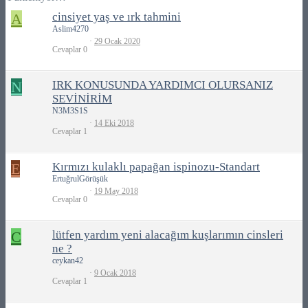
A
cinsiyet yaş ve ırk tahmini
Aslim4270
29 Ocak 2020
Cevaplar
0
N
IRK KONUSUNDA YARDIMCI OLURSANIZ
SEVİNİRİM
N3M3S1S
14 Eki 2018
Cevaplar
1
E
Kırmızı kulaklı papağan ispinozu-Standart
ErtuğrulGörüşük
19 May 2018
Cevaplar
0
C
lütfen yardım yeni alacağım kuşlarımın cinsleri
ne ?
ceykan42
9 Ocak 2018
Cevaplar
1