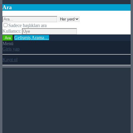
Ara
Sadece başlıkları ara
Kullanıcı:
Gelişmiş Arama…
Ara
Menü
Giriş yap
Kayıt ol