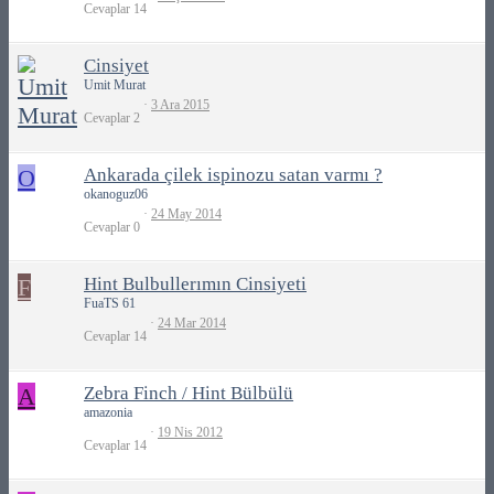
Cevaplar
14
Cinsiyet
Umit Murat
3 Ara 2015
Cevaplar
2
O
Ankarada çilek ispinozu satan varmı ?
okanoguz06
24 May 2014
Cevaplar
0
F
Hint Bulbullerımın Cinsiyeti
FuaTS 61
24 Mar 2014
Cevaplar
14
A
Zebra Finch / Hint Bülbülü
amazonia
19 Nis 2012
Cevaplar
14