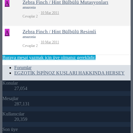
A
Zebra Finch / Hint Bülbülü Mutasyonları
amazonia
10 Mar 2011
Cevaplar
2
A
Zebra Finch / Hint Bülbülü Resimli
amazonia
10 Mar 2011
Cevaplar
2
Buraya mesaj yazmak için üye olmanız gereklidir.
Forumlar
EGZOTİK İSPİNOZ KUŞLARI HAKKINDA HERŞEY
Konular
27,054
Mesajlar
287,131
Kullanıcılar
20,359
Son üye