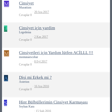
M
Cinsiyet
Muratözm
20 Ara 2017
Cevaplar
0
L
Cinsiyet için yardim
Legedema
2 Kas 2017
Cevaplar
0
M
Cinsiyetleri için Yardım lütfen ACİLLL !!!
montanaescobar
8 Eyl 2017
Cevaplar
0
A
Dişi mi Erkek mi ?
Asterion
16 Ara 2016
Cevaplar
0
S
Hint Bülbüllerimin Cinsiyet Karmaşası
Seyhan Kara
15 Şub 2016