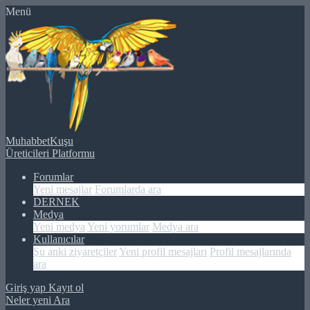
Menü
MuhabbetKuşu
Üreticileri Platformu
Forumlar
Yeni mesajlar
Forumlarda ara
DERNEK
Medya
Yeni medya
Yeni yorumlar
Medya ara
Kullanıcılar
Şu anki ziyaretçiler
Yeni profil mesajları
Profil mesajlarında
ara
Giriş yap
Kayıt ol
Neler yeni
Ara