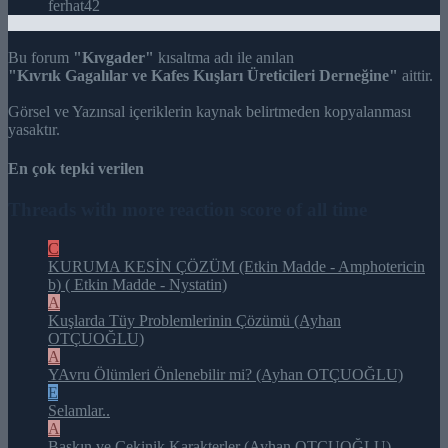
ferhat42
Bu forum
"Kıvgader"
kısaltma adı ile anılan
"Kıvrık Gagalılar ve Kafes Kuşları Üreticileri Derneğine"
aittir.
Görsel ve Yazınsal içeriklerin kaynak belirtmeden kopyalanması
yasaktır.
En çok tepki verilen
Threads with more reaction score of all time
C
KURUMA KESİN ÇÖZÜM (Etkin Madde - Amphotericin
b) ( Etkin Madde - Nystatin)
A
Kuşlarda Tüy Problemlerinin Çözümü (Ayhan
OTÇUOĞLU)
A
YAvru Ölümleri Önlenebilir mi? (Ayhan OTÇUOĞLU)
E
Selamlar..
A
Baskın ve Çekinik Karakterler (Ayhan OTÇUOĞLU)