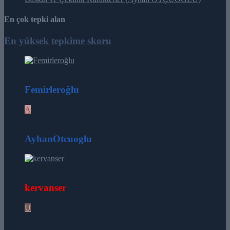
En çok tepki alan
En yüksek tepkime skoru
164
Femirleroğlu
A
26
AyhanOtcuoglu
16
kervanser
U
12