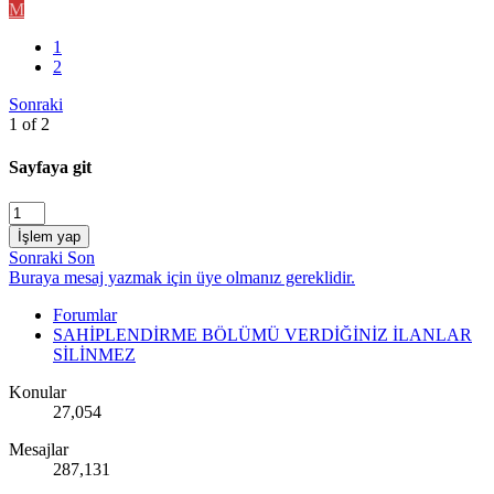
M
1
2
Sonraki
1 of 2
Sayfaya git
İşlem yap
Sonraki
Son
Buraya mesaj yazmak için üye olmanız gereklidir.
Forumlar
SAHİPLENDİRME BÖLÜMÜ VERDİĞİNİZ İLANLAR
SİLİNMEZ
Konular
27,054
Mesajlar
287,131