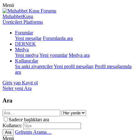
Menü
MuhabbetKuşu
Üreticileri Platformu
Forumlar
Yeni mesajlar
Forumlarda ara
DERNEK
Medya
Yeni medya
Yeni yorumlar
Medya ara
Kullanıcılar
Şu anki ziyaretçiler
Yeni profil mesajları
Profil mesajlarında
ara
Giriş yap
Kayıt ol
Neler yeni
Ara
Ara
Sadece başlıkları ara
Kullanıcı:
Gelişmiş Arama…
Ara
Menü