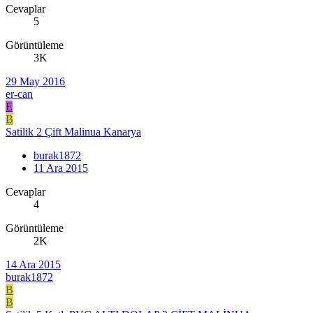
Cevaplar
5
Görüntüleme
3K
29 May 2016
er-can
E
B
Satilik 2 Çift Malinua Kanarya
burak1872
11 Ara 2015
Cevaplar
4
Görüntüleme
2K
14 Ara 2015
burak1872
B
B