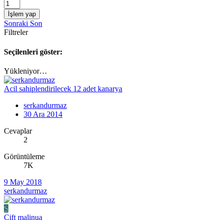
İşlem yap
Sonraki
Son
Filtreler
Seçilenleri göster:
Yükleniyor…
Acil sahiplendirilecek 12 adet kanarya
serkandurmaz
30 Ara 2014
Cevaplar
2
Görüntüleme
7K
9 May 2018
serkandurmaz
S
Çift malinua