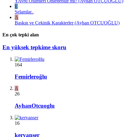
YAvru Ölümleri Önlenebilir mi? (Ayhan OTÇUOĞLU)
E
Selamlar..
A
Baskın ve Çekinik Karakterler (Ayhan OTÇUOĞLU)
En çok tepki alan
En yüksek tepkime skoru
164
Femirleroğlu
A
26
AyhanOtcuoglu
16
kervanser