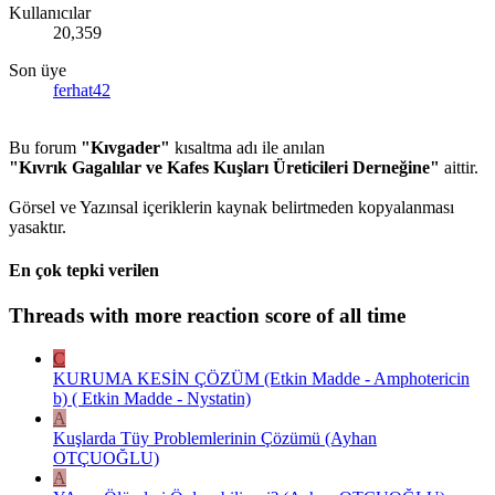
Kullanıcılar
20,359
Son üye
ferhat42
Bu forum
"Kıvgader"
kısaltma adı ile anılan
"Kıvrık Gagalılar ve Kafes Kuşları Üreticileri Derneğine"
aittir.
Görsel ve Yazınsal içeriklerin kaynak belirtmeden kopyalanması
yasaktır.
En çok tepki verilen
Threads with more reaction score of all time
C
KURUMA KESİN ÇÖZÜM (Etkin Madde - Amphotericin
b) ( Etkin Madde - Nystatin)
A
Kuşlarda Tüy Problemlerinin Çözümü (Ayhan
OTÇUOĞLU)
A