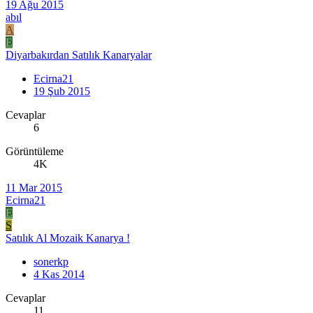
19 Ağu 2015
abıl
A
E
Diyarbakırdan Satılık Kanaryalar
Ecirna21
19 Şub 2015
Cevaplar
6
Görüntüleme
4K
11 Mar 2015
Ecirna21
E
S
Satılık Al Mozaik Kanarya !
sonerkp
4 Kas 2014
Cevaplar
11