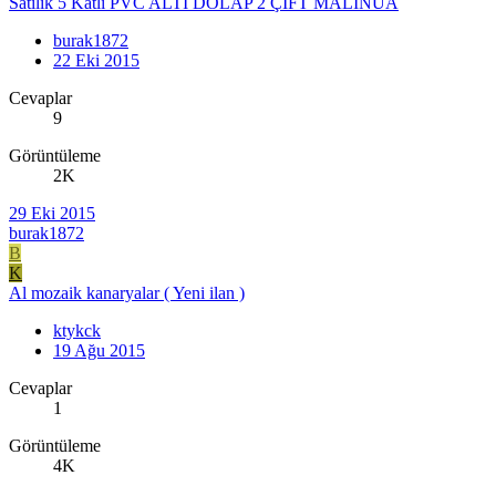
Satilik 5 Katlı PVC ALTI DOLAP 2 ÇİFT MALİNUA
burak1872
22 Eki 2015
Cevaplar
9
Görüntüleme
2K
29 Eki 2015
burak1872
B
K
Al mozaik kanaryalar ( Yeni ilan )
ktykck
19 Ağu 2015
Cevaplar
1
Görüntüleme
4K