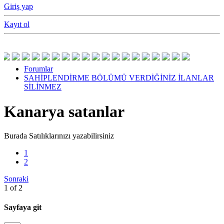
Giriş yap
Kayıt ol
Forumlar
SAHİPLENDİRME BÖLÜMÜ VERDİĞİNİZ İLANLAR
SİLİNMEZ
Kanarya satanlar
Burada Satılıklarınızı yazabilirsiniz
1
2
Sonraki
1 of 2
Sayfaya git