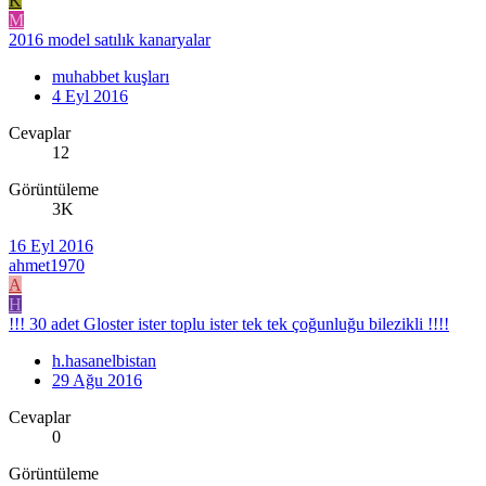
K
M
2016 model satılık kanaryalar
muhabbet kuşları
4 Eyl 2016
Cevaplar
12
Görüntüleme
3K
16 Eyl 2016
ahmet1970
A
H
!!! 30 adet Gloster ister toplu ister tek tek çoğunluğu bilezikli !!!!
h.hasanelbistan
29 Ağu 2016
Cevaplar
0
Görüntüleme