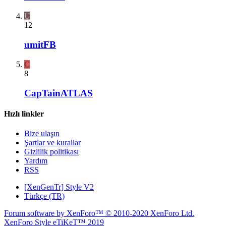
U
12
umitFB
C
8
CapTainATLAS
Hızlı linkler
Bize ulaşın
Şartlar ve kurallar
Gizlilik politikası
Yardım
RSS
[XenGenTr] Style V2
Türkçe (TR)
Forum software by XenForo™
© 2010-2020 XenForo Ltd.
XenForo Style eTiKeT™ 2019