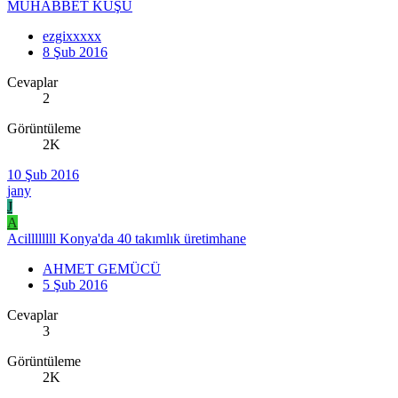
MUHABBET KUŞU
ezgixxxxx
8 Şub 2016
Cevaplar
2
Görüntüleme
2K
10 Şub 2016
jany
J
A
Acillllllll Konya'da 40 takımlık üretimhane
AHMET GEMÜCÜ
5 Şub 2016
Cevaplar
3
Görüntüleme
2K