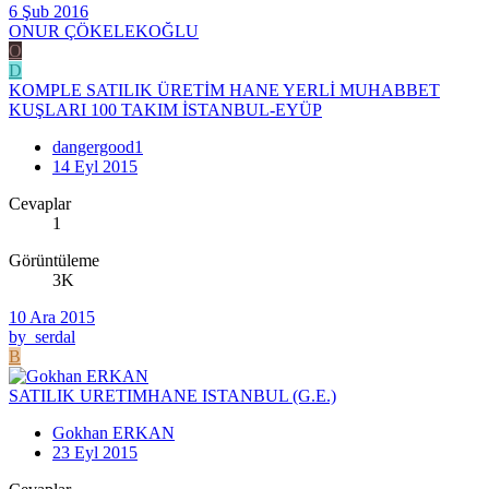
6 Şub 2016
ONUR ÇÖKELEKOĞLU
O
D
KOMPLE SATILIK ÜRETİM HANE YERLİ MUHABBET
KUŞLARI 100 TAKIM İSTANBUL-EYÜP
dangergood1
14 Eyl 2015
Cevaplar
1
Görüntüleme
3K
10 Ara 2015
by_serdal
B
SATILIK URETIMHANE ISTANBUL (G.E.)
Gokhan ERKAN
23 Eyl 2015