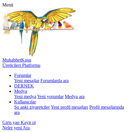
Menü
MuhabbetKuşu
Üreticileri Platformu
Forumlar
Yeni mesajlar
Forumlarda ara
DERNEK
Medya
Yeni medya
Yeni yorumlar
Medya ara
Kullanıcılar
Şu anki ziyaretçiler
Yeni profil mesajları
Profil mesajlarında
ara
Giriş yap
Kayıt ol
Neler yeni
Ara