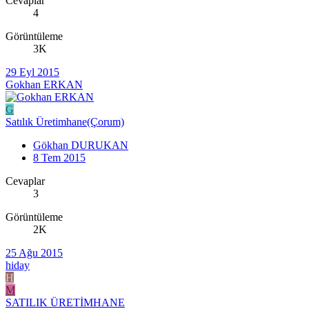
Cevaplar
4
Görüntüleme
3K
29 Eyl 2015
Gokhan ERKAN
G
Satılık Üretimhane(Çorum)
Gökhan DURUKAN
8 Tem 2015
Cevaplar
3
Görüntüleme
2K
25 Ağu 2015
hiday
H
M
SATILIK ÜRETİMHANE