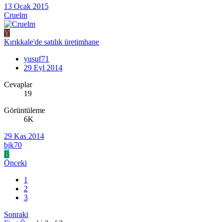
13 Ocak 2015
Cruelm
Y
Kırıkkale'de satılık üretimhane
yusuf71
29 Eyl 2014
Cevaplar
19
Görüntüleme
6K
29 Kas 2014
bjk70
B
Önceki
1
2
3
Sonraki