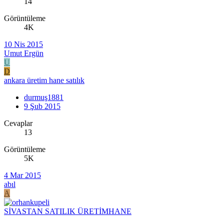
14
Görüntüleme
4K
10 Nis 2015
Umut Ergün
U
D
ankara üretim hane satılık
durmuş1881
9 Şub 2015
Cevaplar
13
Görüntüleme
5K
4 Mar 2015
abıl
A
SİVASTAN SATILIK ÜRETİMHANE