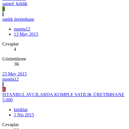
samed_keklik
S
I
satılık üretimhane
ısparta12
13 May 2015
Cevaplar
4
Görüntüleme
3K
25 May 2015
ısparta12
I
K
İSTANBUL AVCILARDA KOMPLE SATILIK ÜRETİMHANE
5.000
kiniklar
1 Nis 2015
Cevaplar