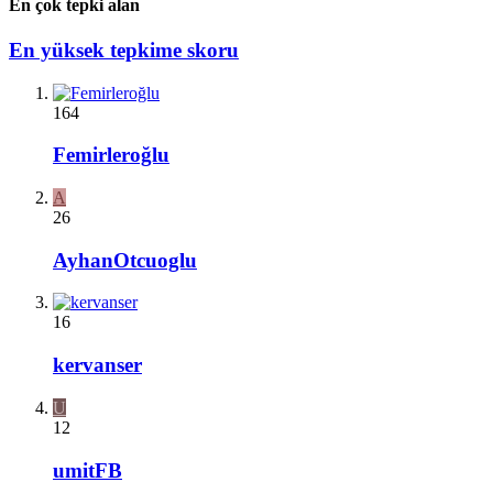
En çok tepki alan
En yüksek tepkime skoru
164
Femirleroğlu
A
26
AyhanOtcuoglu
16
kervanser
U
12
umitFB