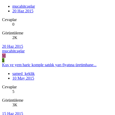
mucahitcaglar
20 Haz 2015
Cevaplar
0
Görüntüleme
2K
20 Haz 2015
mucahitcaglar
M
S
Kuş ve yem hariç komple satılık yarı fiyatına üretimhane...
samed_keklik
10 May 2015
Cevaplar
5
Görüntüleme
3K
15 Haz 2015