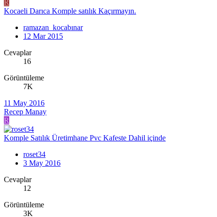
R
Kocaeli Darıca Komple satılık Kaçırmayın.
ramazan_kocabınar
12 Mar 2015
Cevaplar
16
Görüntüleme
7K
11 May 2016
Recep Manay
R
Komple Satılık Üretimhane Pvc Kafeste Dahil içinde
roset34
3 May 2016
Cevaplar
12
Görüntüleme
3K