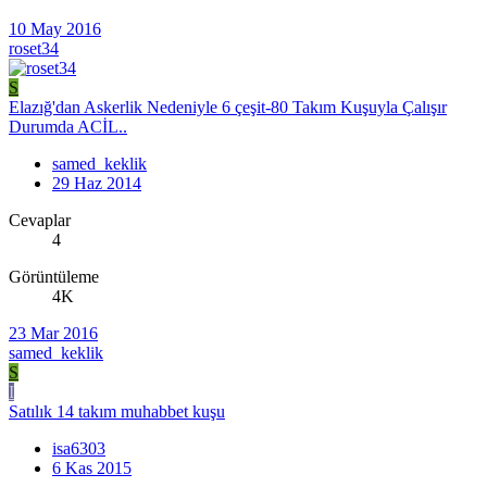
10 May 2016
roset34
S
Elazığ'dan Askerlik Nedeniyle 6 çeşit-80 Takım Kuşuyla Çalışır
Durumda ACİL..
samed_keklik
29 Haz 2014
Cevaplar
4
Görüntüleme
4K
23 Mar 2016
samed_keklik
S
I
Satılık 14 takım muhabbet kuşu
isa6303
6 Kas 2015