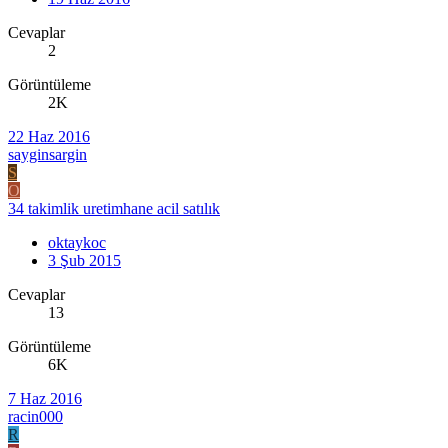
Cevaplar
2
Görüntüleme
2K
22 Haz 2016
sayginsargin
S
O
34 takimlik uretimhane acil satılık
oktaykoc
3 Şub 2015
Cevaplar
13
Görüntüleme
6K
7 Haz 2016
racin000
R