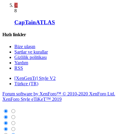
C
8
CapTainATLAS
Hızlı linkler
Bize ulaşın
Şartlar ve kurallar
Gizlilik politikası
Yardım
RSS
[XenGenTr] Style V2
Türkçe (TR)
Forum software by XenForo™
© 2010-2020 XenForo Ltd.
XenForo Style eTiKeT™ 2019