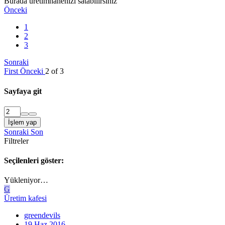
Burada üretimhanenizi satabilirsiniz
Önceki
1
2
3
Sonraki
First
Önceki
2 of 3
Sayfaya git
İşlem yap
Sonraki
Son
Filtreler
Seçilenleri göster:
Yükleniyor…
G
Üretim kafesi
greendevils
19 Haz 2016