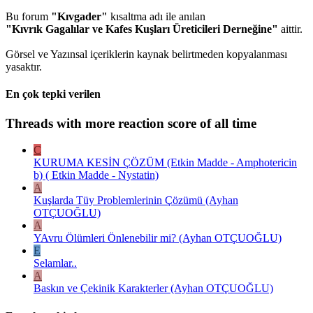
Bu forum
"Kıvgader"
kısaltma adı ile anılan
"Kıvrık Gagalılar ve Kafes Kuşları Üreticileri Derneğine"
aittir.
Görsel ve Yazınsal içeriklerin kaynak belirtmeden kopyalanması
yasaktır.
En çok tepki verilen
Threads with more reaction score of all time
C
KURUMA KESİN ÇÖZÜM (Etkin Madde - Amphotericin
b) ( Etkin Madde - Nystatin)
A
Kuşlarda Tüy Problemlerinin Çözümü (Ayhan
OTÇUOĞLU)
A
YAvru Ölümleri Önlenebilir mi? (Ayhan OTÇUOĞLU)
E
Selamlar..
A
Baskın ve Çekinik Karakterler (Ayhan OTÇUOĞLU)