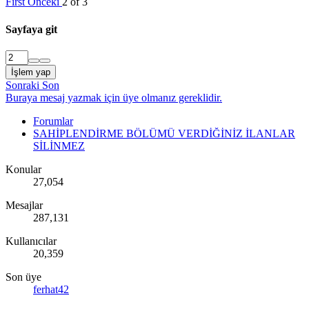
First
Önceki
2 of 3
Sayfaya git
İşlem yap
Sonraki
Son
Buraya mesaj yazmak için üye olmanız gereklidir.
Forumlar
SAHİPLENDİRME BÖLÜMÜ VERDİĞİNİZ İLANLAR
SİLİNMEZ
Konular
27,054
Mesajlar
287,131
Kullanıcılar
20,359
Son üye
ferhat42