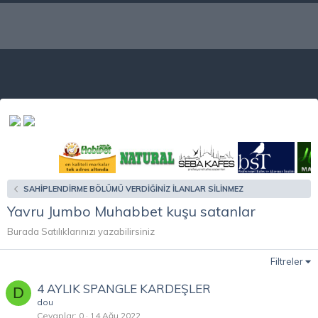
SAHİPLENDİRME BÖLÜMÜ VERDİĞİNİZ İLANLAR SİLİNMEZ
Yavru Jumbo Muhabbet kuşu satanlar
Burada Satılıklarınızı yazabilirsiniz
Filtreler
4 AYLIK SPANGLE KARDEŞLER
D
dou
Cevaplar
0
14 Ağu 2022