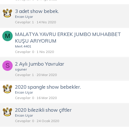
3 adet show bebek.
Ercan Uçar
Cevaplar
1
14 Nis 2020
MALATYA YAVRU ERKEK JUMBO MUHABBET
M
KUŞU ARIYORUM
Mert.4401
Cevaplar
0
1 Nis 2020
2 Aylı Jumbo Yavrular
S
sguner
Cevaplar
1
20 Mar 2020
2020 spangle show bebekler.
Ercan Uçar
Cevaplar
0
16 Mar 2020
2020 bilezikli show çiftler
Ercan Uçar
Cevaplar
0
24 Ocak 2020