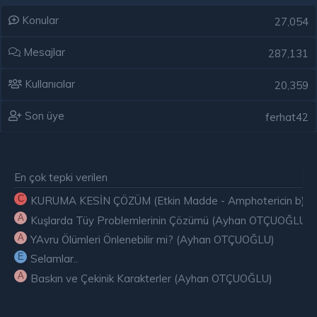
Konular
27,054
Mesajlar
287,131
Kullanıcılar
20,359
Son üye
ferhat42
En çok tepki verilen
C
KURUMA KESİN ÇÖZÜM (Etkin Madde - Amphotericin b) ( E
A
Kuşlarda Tüy Problemlerinin Çözümü (Ayhan OTÇUOĞLU)
A
YAvru Ölümleri Önlenebilir mi? (Ayhan OTÇUOĞLU)
E
Selamlar..
A
Baskın ve Çekinik Karakterler (Ayhan OTÇUOĞLU)