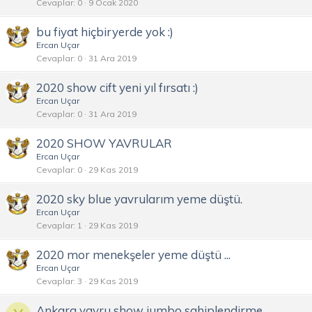
Cevaplar
0
9 Ocak 2020
bu fiyat hiçbiryerde yok :)
Ercan Uçar
Cevaplar
0
31 Ara 2019
2020 show cift yeni yıl fırsatı :)
Ercan Uçar
Cevaplar
0
31 Ara 2019
2020 SHOW YAVRULAR
Ercan Uçar
Cevaplar
0
29 Kas 2019
2020 sky blue yavrularım yeme düştü.
Ercan Uçar
Cevaplar
1
29 Kas 2019
2020 mor menekşeler yeme düştü ...
Ercan Uçar
Cevaplar
3
29 Kas 2019
Ankara yavru show jumbo sahiplendirme