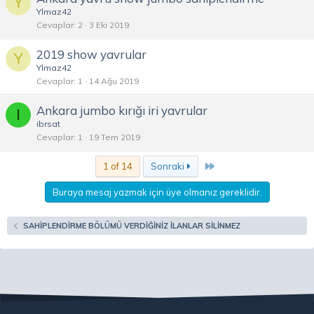
Y
Ylmaz42
Cevaplar
2
3 Eki 2019
2019 show yavrular
Y
Ylmaz42
Cevaplar
1
14 Ağu 2019
Ankara jumbo kırığı iri yavrular
I
ibrsat
Cevaplar
1
19 Tem 2019
Son
1 of 14
Sonraki
Buraya mesaj yazmak için üye olmanız gereklidir.
SAHİPLENDİRME BÖLÜMÜ VERDİĞİNİZ İLANLAR SİLİNMEZ