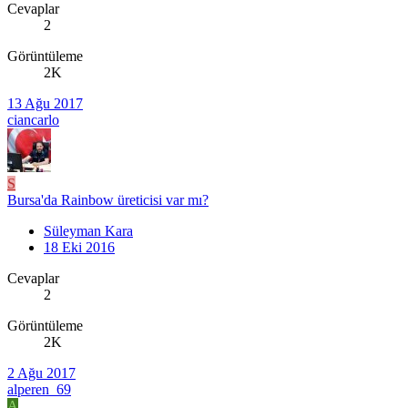
Cevaplar
2
Görüntüleme
2K
13 Ağu 2017
ciancarlo
S
Bursa'da Rainbow üreticisi var mı?
Süleyman Kara
18 Eki 2016
Cevaplar
2
Görüntüleme
2K
2 Ağu 2017
alperen_69
A