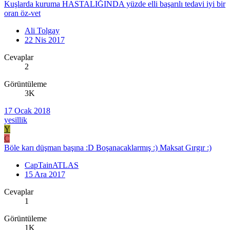
Kuşlarda kuruma HASTALIĞINDA yüzde elli başarılı tedavi iyi bir
oran öz-vet
Ali Tolgay
22 Nis 2017
Cevaplar
2
Görüntüleme
3K
17 Ocak 2018
yesillik
Y
C
Böle karı düşman başına :D Boşanacaklarmış :) Maksat Gırgır :)
CapTainATLAS
15 Ara 2017
Cevaplar
1
Görüntüleme
1K