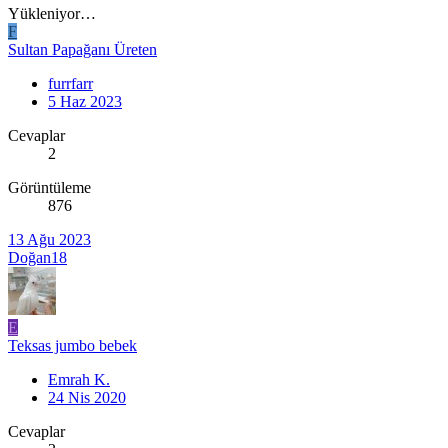
Yükleniyor…
F
Sultan Papağanı Üreten
furrfarr
5 Haz 2023
Cevaplar
2
Görüntüleme
876
13 Ağu 2023
Doğan18
E
Teksas jumbo bebek
Emrah K.
24 Nis 2020
Cevaplar