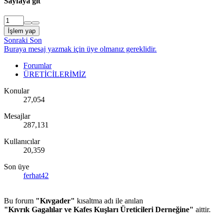
Sayfaya git
İşlem yap
Sonraki
Son
Buraya mesaj yazmak için üye olmanız gereklidir.
Forumlar
ÜRETİCİLERİMİZ
Konular
27,054
Mesajlar
287,131
Kullanıcılar
20,359
Son üye
ferhat42
Bu forum
"Kıvgader"
kısaltma adı ile anılan
"Kıvrık Gagalılar ve Kafes Kuşları Üreticileri Derneğine"
aittir.