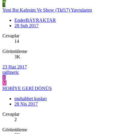
E
Yeni Bst Kafesim Ve Show (Tkf17) Yavrularım
EnderBAYRAKTAR
28 Şub 2017
Cevaplar
14
Görüntüleme
3K
23 Haz 2017
raifmeric
R
M
HOBİYE GERİ DÖNÜŞ
muhabbet kuşları
28 Nis 2017
Cevaplar
2
Görüntüleme