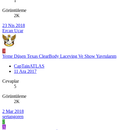
1
Görüntüleme
2K
23 Nis 2018
Ercan Uçar
C
Yeme Düşen Texas ClearBody Laceving Ve Show Yavrularım
CapTainATLAS
11 Ara 2017
Cevaplar
5
Görüntüleme
2K
2 Mar 2018
sertangoren
S
A