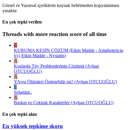
Görsel ve Yazınsal içeriklerin kaynak belirtmeden kopyalanması
yasaktır.
En çok tepki verilen
Threads with more reaction score of all time
C
KURUMA KESİN ÇÖZÜM (Etkin Madde - Amphotericin
b) ( Etkin Madde - Nystatin)
A
Kuşlarda Tüy Problemlerinin Çözümü (Ayhan
OTÇUOĞLU)
A
YAvru Ölümleri Önlenebilir mi? (Ayhan OTÇUOĞLU)
E
Selamlar..
A
Baskın ve Çekinik Karakterler (Ayhan OTÇUOĞLU)
En çok tepki alan
En yüksek tepkime skoru