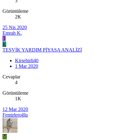
3
Görüntüleme
2K
25 Nis 2020
Emrah K.
E
K
TEŞVİK YARDIM PİYASA ANALİZİ
Kirsehirli40
1 Mar 2020
Cevaplar
4
Görüntüleme
1K
12 Mar 2020
Femirleroğlu
M