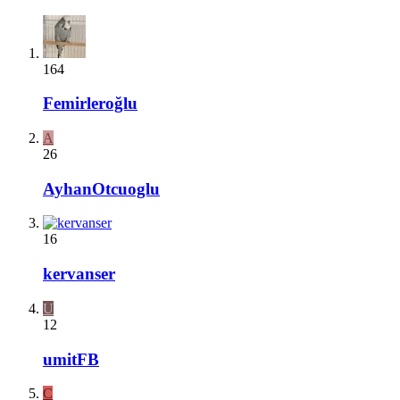
164
Femirleroğlu
A
26
AyhanOtcuoglu
16
kervanser
U
12
umitFB
C