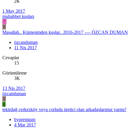
2K
1 May 2017
muhabbet kuşları
M
Ö
Maşallah.. Kümesimden kuşlar.. 2016-2017 ---- ÖZCAN DUMAN
özcanduman
11 Nis 2017
Cevaplar
15
Görüntüleme
3K
13 Nis 2017
özcanduman
Ö
B
tekirdağ çerkezköy veya çorluda üretici olan arkadaşlarımız varmı?
bypremium
4 Mar 2017