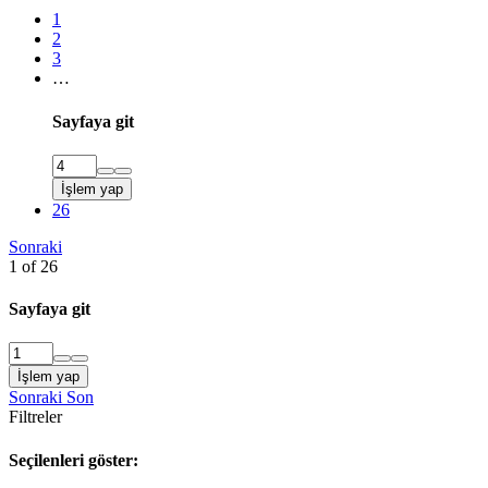
1
2
3
…
Sayfaya git
İşlem yap
26
Sonraki
1 of 26
Sayfaya git
İşlem yap
Sonraki
Son
Filtreler
Seçilenleri göster: