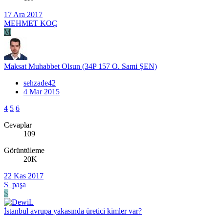
17 Ara 2017
MEHMET KOÇ
M
Maksat Muhabbet Olsun (34P 157 O. Sami ŞEN)
sehzade42
4 Mar 2015
4
5
6
Cevaplar
109
Görüntüleme
20K
22 Kas 2017
S_paşa
S
İstanbul avrupa yakasında üretici kimler var?