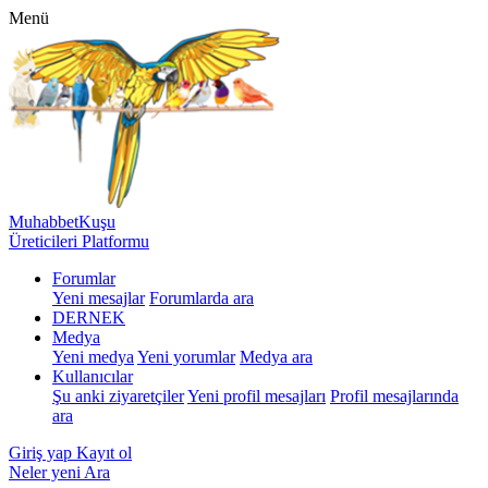
Menü
MuhabbetKuşu
Üreticileri Platformu
Forumlar
Yeni mesajlar
Forumlarda ara
DERNEK
Medya
Yeni medya
Yeni yorumlar
Medya ara
Kullanıcılar
Şu anki ziyaretçiler
Yeni profil mesajları
Profil mesajlarında
ara
Giriş yap
Kayıt ol
Neler yeni
Ara