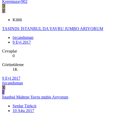
Keremuzay902
K
Ö
Kilitli
TAŞINDI: İSTANBUL DA YAVRU JUMBO ARIYORUM
özcanduman
9 Eyl 2017
Cevaplar
0
Görüntüleme
1K
9 Eyl 2017
özcanduman
Ö
S
İstanbul Maltepe Yavru mubiş Arıyorum
Serdar Türkçü
10 Ağu 2017