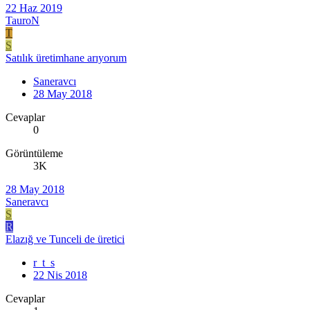
22 Haz 2019
TauroN
T
S
Satılık üretimhane arıyorum
Saneravcı
28 May 2018
Cevaplar
0
Görüntüleme
3K
28 May 2018
Saneravcı
S
R
Elazığ ve Tunceli de üretici
r_t_s
22 Nis 2018
Cevaplar