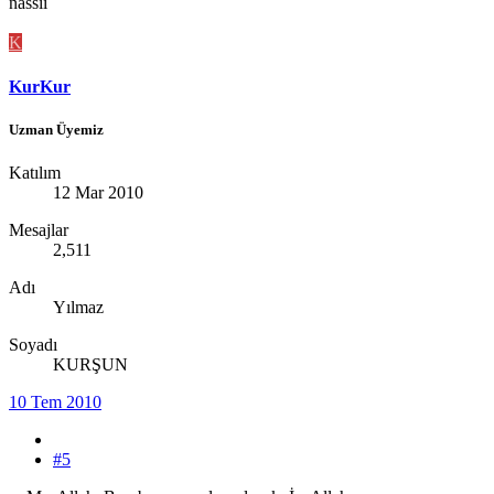
nassii
K
KurKur
Uzman Üyemiz
Katılım
12 Mar 2010
Mesajlar
2,511
Adı
Yılmaz
Soyadı
KURŞUN
10 Tem 2010
#5