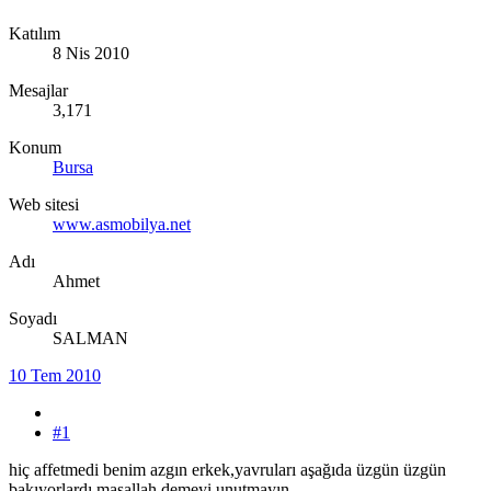
Katılım
8 Nis 2010
Mesajlar
3,171
Konum
Bursa
Web sitesi
www.asmobilya.net
Adı
Ahmet
Soyadı
SALMAN
10 Tem 2010
#1
hiç affetmedi benim azgın erkek,yavruları aşağıda üzgün üzgün
bakıyorlardı maşallah demeyi unutmayın