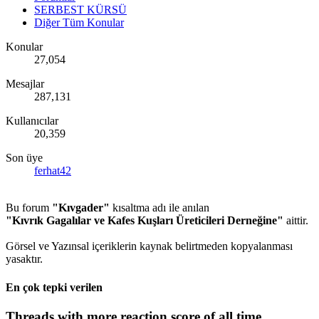
SERBEST KÜRSÜ
Diğer Tüm Konular
Konular
27,054
Mesajlar
287,131
Kullanıcılar
20,359
Son üye
ferhat42
Bu forum
"Kıvgader"
kısaltma adı ile anılan
"Kıvrık Gagalılar ve Kafes Kuşları Üreticileri Derneğine"
aittir.
Görsel ve Yazınsal içeriklerin kaynak belirtmeden kopyalanması
yasaktır.
En çok tepki verilen
Threads with more reaction score of all time