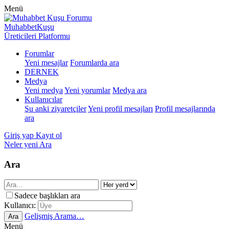
Menü
MuhabbetKuşu
Üreticileri Platformu
Forumlar
Yeni mesajlar
Forumlarda ara
DERNEK
Medya
Yeni medya
Yeni yorumlar
Medya ara
Kullanıcılar
Şu anki ziyaretçiler
Yeni profil mesajları
Profil mesajlarında
ara
Giriş yap
Kayıt ol
Neler yeni
Ara
Ara
Sadece başlıkları ara
Kullanıcı:
Gelişmiş Arama…
Ara
Menü