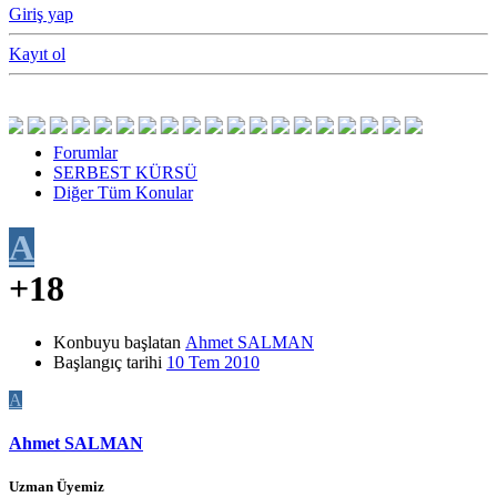
Giriş yap
Kayıt ol
Forumlar
SERBEST KÜRSÜ
Diğer Tüm Konular
A
+18
Konbuyu başlatan
Ahmet SALMAN
Başlangıç tarihi
10 Tem 2010
A
Ahmet SALMAN
Uzman Üyemiz