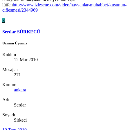
lütfen
http://www.izlesene.com/video/hayvanlar-muhabbet-kusunun-
ciflesmesi/2344969
S
Serdar SÜRKECÜ
Uzman Üyemiz
Katılım
12 Mar 2010
Mesajlar
271
Konum
ankara
Adı
Serdar
Soyadı
Sirkeci
10 Tem 2010