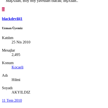
MaşAllah, Boy boy yavruları olacak; İnşAllah..
B
blackdevil41
Uzman Üyemiz
Katılım
25 Nis 2010
Mesajlar
2,495
Konum
Kocaeli
Adı
Hilmi
Soyadı
AKYILDIZ
11 Tem 2010