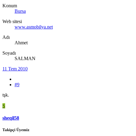
Konum
Bursa
Web sitesi
www.asmobilya.net
Adı
Ahmet
Soyadı
SALMAN
11 Tem 2010
#9
tşk.
S
sheqil58
Takipçi Üyemiz