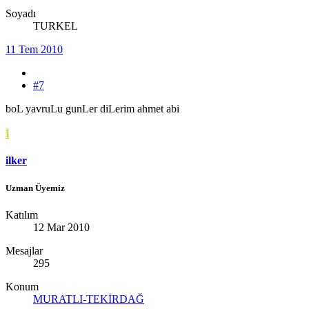
Soyadı
TURKEL
11 Tem 2010
#7
boL yavruLu gunLer diLerim ahmet abi
I
ilker
Uzman Üyemiz
Katılım
12 Mar 2010
Mesajlar
295
Konum
MURATLI-TEKİRDAĞ