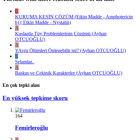
C
KURUMA KESİN ÇÖZÜM (Etkin Madde - Amphotericin
b) ( Etkin Madde - Nystatin)
A
Kuşlarda Tüy Problemlerinin Çözümü (Ayhan
OTÇUOĞLU)
A
YAvru Ölümleri Önlenebilir mi? (Ayhan OTÇUOĞLU)
E
Selamlar..
A
Baskın ve Çekinik Karakterler (Ayhan OTÇUOĞLU)
En çok tepki alan
En yüksek tepkime skoru
164
Femirleroğlu
A