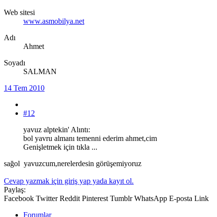
Web sitesi
www.asmobilya.net
Adı
Ahmet
Soyadı
SALMAN
14 Tem 2010
#12
yavuz alptekin' Alıntı:
bol yavru almanı temenni ederim ahmet,cim
Genişletmek için tıkla ...
sağol yavuzcum,nerelerdesin görüşemiyoruz
Cevap yazmak için giriş yap yada kayıt ol.
Paylaş:
Facebook
Twitter
Reddit
Pinterest
Tumblr
WhatsApp
E-posta
Link
Forumlar