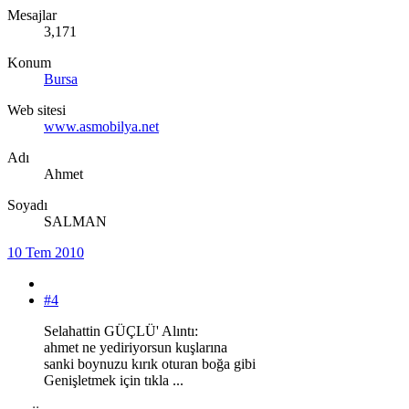
Mesajlar
3,171
Konum
Bursa
Web sitesi
www.asmobilya.net
Adı
Ahmet
Soyadı
SALMAN
10 Tem 2010
#4
Selahattin GÜÇLÜ' Alıntı:
ahmet ne yediriyorsun kuşlarına
sanki boynuzu kırık oturan boğa gibi
Genişletmek için tıkla ...