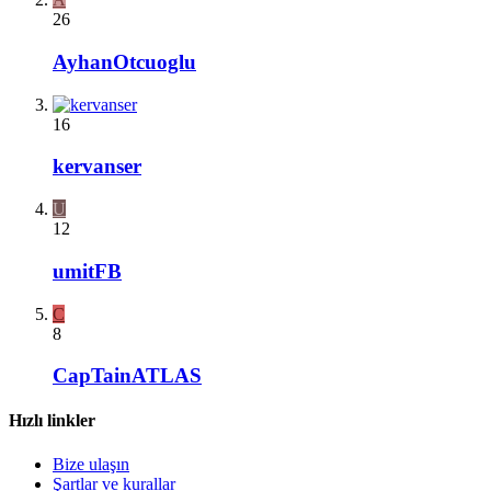
26
AyhanOtcuoglu
16
kervanser
U
12
umitFB
C
8
CapTainATLAS
Hızlı linkler
Bize ulaşın
Şartlar ve kurallar