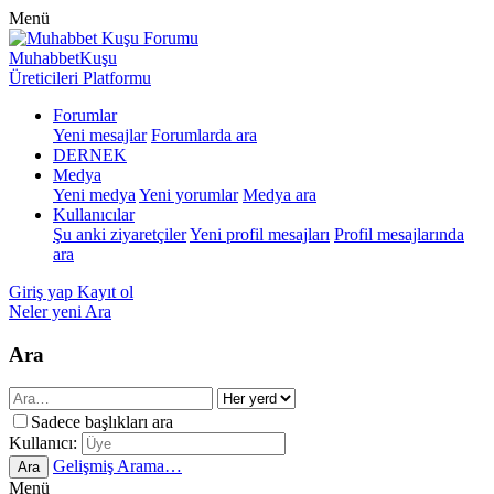
Menü
MuhabbetKuşu
Üreticileri Platformu
Forumlar
Yeni mesajlar
Forumlarda ara
DERNEK
Medya
Yeni medya
Yeni yorumlar
Medya ara
Kullanıcılar
Şu anki ziyaretçiler
Yeni profil mesajları
Profil mesajlarında
ara
Giriş yap
Kayıt ol
Neler yeni
Ara
Ara
Sadece başlıkları ara
Kullanıcı:
Gelişmiş Arama…
Ara
Menü