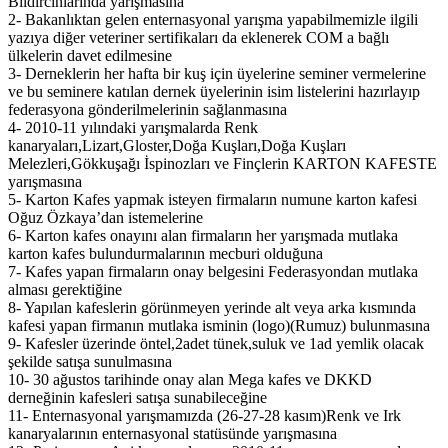
Bıldırcınlarında yarışmasına
2- Bakanlıktan gelen enternasyonal yarışma yapabilmemizle ilgili
yazıya diğer veteriner sertifikaları da eklenerek COM a bağlı
ülkelerin davet edilmesine
3- Derneklerin her hafta bir kuş için üyelerine seminer vermelerine
ve bu seminere katılan dernek üyelerinin isim listelerini hazırlayıp
federasyona gönderilmelerinin sağlanmasına
4- 2010-11 yılındaki yarışmalarda Renk
kanaryaları,Lizart,Gloster,Doğa Kuşları,Doğa Kuşları
Melezleri,Gökkuşağı İspinozları ve Finçlerin KARTON KAFESTE
yarışmasına
5- Karton Kafes yapmak isteyen firmaların numune karton kafesi
Oğuz Özkaya’dan istemelerine
6- Karton kafes onayını alan firmaların her yarışmada mutlaka
karton kafes bulundurmalarının mecburi olduğuna
7- Kafes yapan firmaların onay belgesini Federasyondan mutlaka
alması gerektiğine
8- Yapılan kafeslerin görünmeyen yerinde alt veya arka kısmında
kafesi yapan firmanın mutlaka isminin (logo)(Rumuz) bulunmasına
9- Kafesler üzerinde öntel,2adet tünek,suluk ve 1ad yemlik olacak
şekilde satışa sunulmasına
10- 30 ağustos tarihinde onay alan Mega kafes ve DKKD
derneğinin kafesleri satışa sunabileceğine
11- Enternasyonal yarışmamızda (26-27-28 kasım)Renk ve Irk
kanaryalarının enternasyonal statüsünde yarışmasına