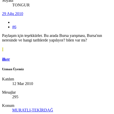
Soyadı
TONGUR
29 Ağu 2010
#6
Paylaşım için teşekkürler. Bu arada Bursa yarışması, Bursa'nın
neresinde ve hangi tarihlerde yapılıyor? bilen var mı?
I
ilker
Uzman Üyemiz
Katılım
12 Mar 2010
Mesajlar
295
Konum
MURATLI-TEKİRDAĞ