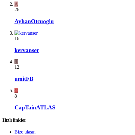
A
26
AyhanOtcuoglu
16
kervanser
U
12
umitFB
C
8
CapTainATLAS
Hızlı linkler
Bize ulaşın