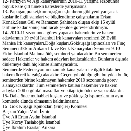
12- Parizyen ve Agi kanaryalarının 2010-11 yarışma sezonunda
büyük kare çift tünekli kafeslerde yarışmasına
13- Papagan,praket,kumru,sığırcık,bıldırcın gibi yeni yarışacak
kuşlar ile ilgili standart ve bilgilendirme çalışmalarını Erkan
Konak,Senat Gül ve Ramazan Şahinden oluşan ekip 15 eylül
tarihine kadar sonuçlandıracak şekilde görevlendirilmiştir.
14- 2010-11 sezonunda görev yapacak hakemlerin ve hakem
adaylarının 19 eylül İstanbul Irk kanaryaları semineri 26 Eylül
Manisa Irk kanaryaları,Doğa kuşları,Gökkuşağı ispinozları ve Fınç
Semineri 3Ekim Ankara Irk ve Renk Kanaryaları Semineri 9-10
Ekim İstanbul Malinua ötüş semineri yapılacaktır. Bu seminerlere
sadece Hakemler ve hakem adayları katılacaklardır. Bunların dışında
dinlemeye dahi hiç kimse alınmayacaktır.
Seminerde Federasyonumuzun ırk kanaryaları ile ilgili kitabı her
hakem ücreti karşılığı alacaktır. Geçen yıl olduğu gibi bu yılda bu üç
seminerden birine katılmayan hakemler 2010 sezonunda görev
alamayacaklardır. Tüm seminerlere katılan hakemler ve hakem
adayları 50tl o günkü masraflar ve kitap için ödeme yapacaklardır.
15- Daha önce muhabbet kuşları ve gökkuşağı ispinozlarının aynı
komitede altında olmasının kaldırılmasına
16- Gök Kuşağı İspinozları (Finçler) Komitesi
Başkan Yalçın Varlı İzmir
Üye Ali Ertan Aydın İstanbul
Üye Koray Taslakoğlu İstanbul
Üye İbrahim Eraslan Ankara