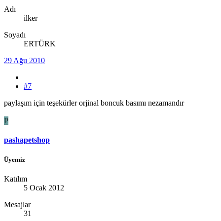
Adı
ilker
Soyadı
ERTÜRK
29 Ağu 2010
#7
paylaşım için teşekürler orjinal boncuk basımı nezamandır
P
pashapetshop
Üyemiz
Katılım
5 Ocak 2012
Mesajlar
31