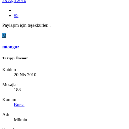
28 Ağu 2010
#5
Paylaşım için teşekkürler...
M
mtongur
Takipçi Üyemiz
Katılım
20 Nis 2010
Mesajlar
188
Konum
Bursa
Adı
Mümin