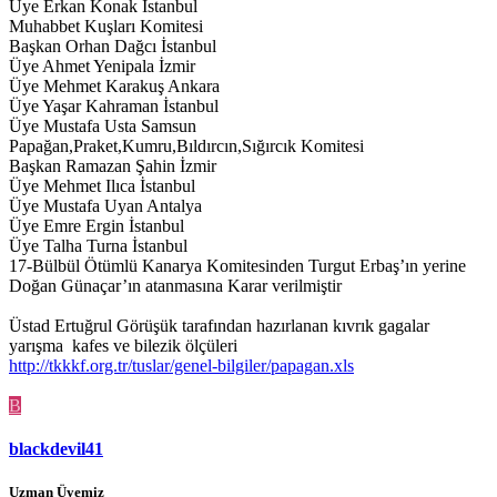
Üye Erkan Konak İstanbul
Muhabbet Kuşları Komitesi
Başkan Orhan Dağcı İstanbul
Üye Ahmet Yenipala İzmir
Üye Mehmet Karakuş Ankara
Üye Yaşar Kahraman İstanbul
Üye Mustafa Usta Samsun
Papağan,Praket,Kumru,Bıldırcın,Sığırcık Komitesi
Başkan Ramazan Şahin İzmir
Üye Mehmet Ilıca İstanbul
Üye Mustafa Uyan Antalya
Üye Emre Ergin İstanbul
Üye Talha Turna İstanbul
17-Bülbül Ötümlü Kanarya Komitesinden Turgut Erbaş’ın yerine
Doğan Günaçar’ın atanmasına Karar verilmiştir
Üstad Ertuğrul Görüşük tarafından hazırlanan kıvrık gagalar
yarışma kafes ve bilezik ölçüleri
http://tkkkf.org.tr/tuslar/genel-bilgiler/papagan.xls
B
blackdevil41
Uzman Üyemiz