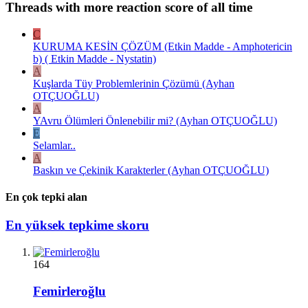
Threads with more reaction score of all time
C
KURUMA KESİN ÇÖZÜM (Etkin Madde - Amphotericin
b) ( Etkin Madde - Nystatin)
A
Kuşlarda Tüy Problemlerinin Çözümü (Ayhan
OTÇUOĞLU)
A
YAvru Ölümleri Önlenebilir mi? (Ayhan OTÇUOĞLU)
E
Selamlar..
A
Baskın ve Çekinik Karakterler (Ayhan OTÇUOĞLU)
En çok tepki alan
En yüksek tepkime skoru
164
Femirleroğlu