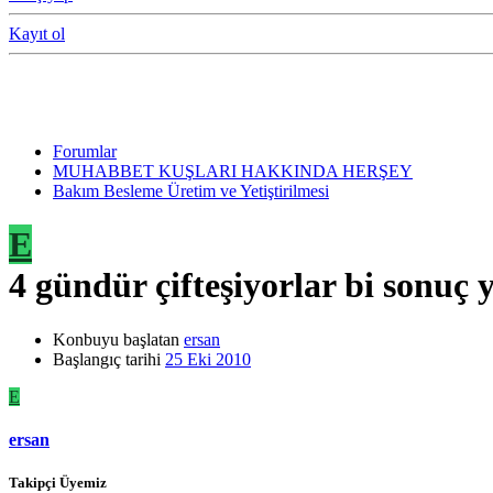
Kayıt ol
Forumlar
MUHABBET KUŞLARI HAKKINDA HERŞEY
Bakım Besleme Üretim ve Yetiştirilmesi
E
4 gündür çifteşiyorlar bi sonuç 
Konbuyu başlatan
ersan
Başlangıç tarihi
25 Eki 2010
E
ersan
Takipçi Üyemiz