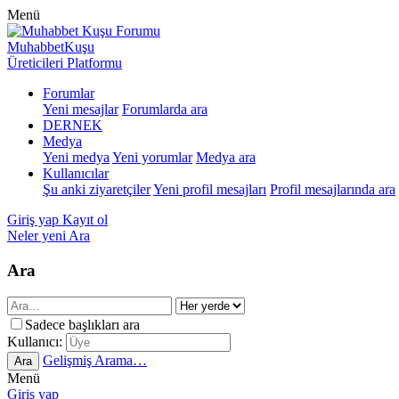
Menü
MuhabbetKuşu
Üreticileri Platformu
Forumlar
Yeni mesajlar
Forumlarda ara
DERNEK
Medya
Yeni medya
Yeni yorumlar
Medya ara
Kullanıcılar
Şu anki ziyaretçiler
Yeni profil mesajları
Profil mesajlarında ara
Giriş yap
Kayıt ol
Neler yeni
Ara
Ara
Sadece başlıkları ara
Kullanıcı:
Gelişmiş Arama…
Ara
Menü
Giriş yap