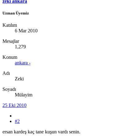
zeki ankara
Uzman Üyemiz
Katılım
6 Mar 2010
Mesajlar
1,279
Konum
ankara -
Adı
Zeki
Soyadı
Mülayim
25 Eki 2010
#2
ersan kardeş kaç tane kuşun vardı senin.