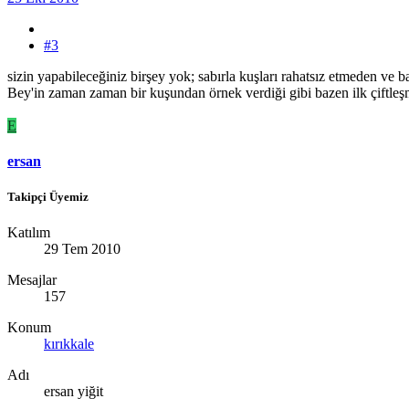
#3
sizin yapabileceğiniz birşey yok; sabırla kuşları rahatsız etmeden ve
Bey'in zaman zaman bir kuşundan örnek verdiği gibi bazen ilk çiftleşm
E
ersan
Takipçi Üyemiz
Katılım
29 Tem 2010
Mesajlar
157
Konum
kırıkkale
Adı
ersan yiğit