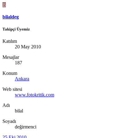
B
bilaldeg
Takipçi Üyemiz
Katılım
20 May 2010
Mesajlar
187
Konum
Ankara
Web sitesi
www.fotokritik.com
Adı
bilal
Soyadı
değirmenci
25 Eki 2010