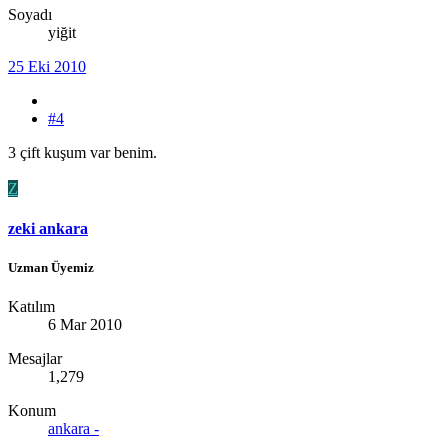
Soyadı
yiğit
25 Eki 2010
#4
3 çift kuşum var benim.
Z
zeki ankara
Uzman Üyemiz
Katılım
6 Mar 2010
Mesajlar
1,279
Konum
ankara -