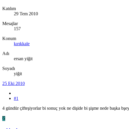
Katılım
29 Tem 2010
Mesajlar
157
Konum
kırıkkale
Adı
ersan yiğit
Soyadı
yiğit
25 Eki 2010
#1
4 gündür çifteşiyorlar bi sonuç yok ne dişide bi şişme nede başka bş
Z