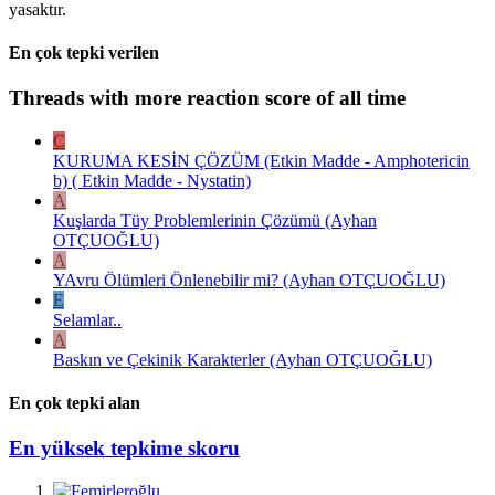
yasaktır.
En çok tepki verilen
Threads with more reaction score of all time
C
KURUMA KESİN ÇÖZÜM (Etkin Madde - Amphotericin
b) ( Etkin Madde - Nystatin)
A
Kuşlarda Tüy Problemlerinin Çözümü (Ayhan
OTÇUOĞLU)
A
YAvru Ölümleri Önlenebilir mi? (Ayhan OTÇUOĞLU)
E
Selamlar..
A
Baskın ve Çekinik Karakterler (Ayhan OTÇUOĞLU)
En çok tepki alan
En yüksek tepkime skoru