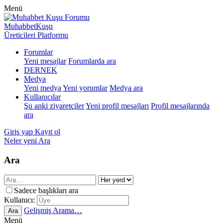
Menü
MuhabbetKuşu
Üreticileri Platformu
Forumlar
Yeni mesajlar
Forumlarda ara
DERNEK
Medya
Yeni medya
Yeni yorumlar
Medya ara
Kullanıcılar
Şu anki ziyaretçiler
Yeni profil mesajları
Profil mesajlarında
ara
Giriş yap
Kayıt ol
Neler yeni
Ara
Ara
Sadece başlıkları ara
Kullanıcı:
Gelişmiş Arama…
Ara
Menü