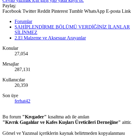
Cevap yazmak için giriş yap yada kayıt ol.
Paylaş:
Facebook
Twitter
Reddit
Pinterest
Tumblr
WhatsApp
E-posta
Link
Forumlar
SAHİPLENDİRME BÖLÜMÜ VERDİĞİNİZ İLANLAR
SİLİNMEZ
2.El Malzeme ve Aksesuar Arayanlar
Konular
27,054
Mesajlar
287,131
Kullanıcılar
20,359
Son üye
ferhat42
Bu forum
"Kıvgader"
kısaltma adı ile anılan
"Kıvrık Gagalılar ve Kafes Kuşları Üreticileri Derneğine"
aittir.
Görsel ve Yazınsal içeriklerin kaynak belirtmeden kopyalanması