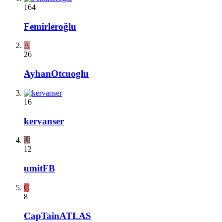
164
Femirleroğlu
A
26
AyhanOtcuoglu
16
kervanser
U
12
umitFB
C
8
CapTainATLAS