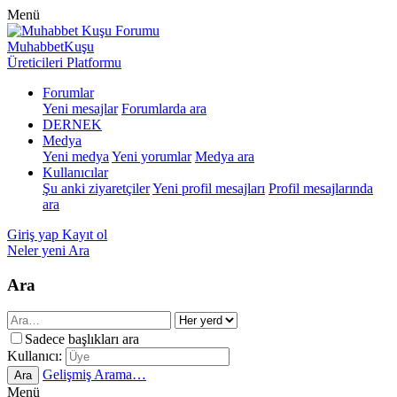
Menü
MuhabbetKuşu
Üreticileri Platformu
Forumlar
Yeni mesajlar
Forumlarda ara
DERNEK
Medya
Yeni medya
Yeni yorumlar
Medya ara
Kullanıcılar
Şu anki ziyaretçiler
Yeni profil mesajları
Profil mesajlarında
ara
Giriş yap
Kayıt ol
Neler yeni
Ara
Ara
Sadece başlıkları ara
Kullanıcı:
Gelişmiş Arama…
Ara
Menü