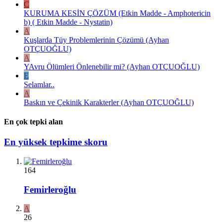
C
KURUMA KESİN ÇÖZÜM (Etkin Madde - Amphotericin
b) ( Etkin Madde - Nystatin)
A
Kuşlarda Tüy Problemlerinin Çözümü (Ayhan
OTÇUOĞLU)
A
YAvru Ölümleri Önlenebilir mi? (Ayhan OTÇUOĞLU)
E
Selamlar..
A
Baskın ve Çekinik Karakterler (Ayhan OTÇUOĞLU)
En çok tepki alan
En yüksek tepkime skoru
164
Femirleroğlu
A
26