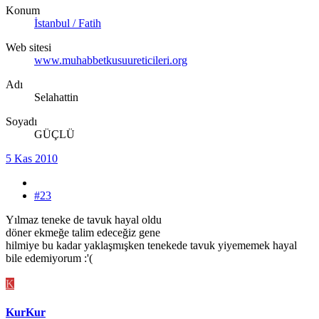
Konum
İstanbul / Fatih
Web sitesi
www.muhabbetkusuureticileri.org
Adı
Selahattin
Soyadı
GÜÇLÜ
5 Kas 2010
#23
Yılmaz teneke de tavuk hayal oldu
döner ekmeğe talim edeceğiz gene
hilmiye bu kadar yaklaşmışken tenekede tavuk yiyememek hayal
bile edemiyorum :'(
K
KurKur