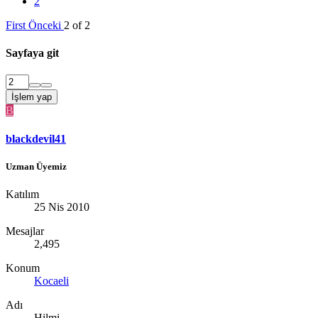
2
First
Önceki
2 of 2
Sayfaya git
İşlem yap
B
blackdevil41
Uzman Üyemiz
Katılım
25 Nis 2010
Mesajlar
2,495
Konum
Kocaeli
Adı
Hilmi