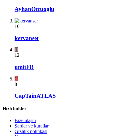
AyhanOtcuoglu
16
kervanser
U
12
umitFB
C
8
CapTainATLAS
Hızlı linkler
Bize ulaşın
Şartlar ve kurallar
Gizlilik politikası