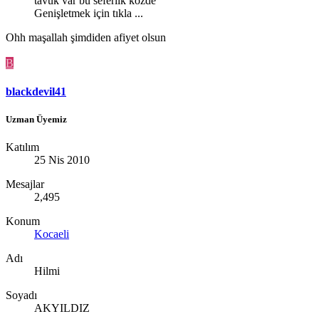
tavuk var bu seferlik közde
Genişletmek için tıkla ...
Ohh maşallah şimdiden afiyet olsun
B
blackdevil41
Uzman Üyemiz
Katılım
25 Nis 2010
Mesajlar
2,495
Konum
Kocaeli
Adı
Hilmi
Soyadı
AKYILDIZ