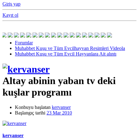
Giriş yap
Kayıt ol
Forumlar
Muhabbet Kuşu ve Tüm Evcilhayvan Resimleri Videola
Muhabbet Kuşu ve Tüm Evcil Hayvanlara Ait alıntı
Altay abinin yaban tv deki
kuşlar programı
Konbuyu başlatan
kervanser
Başlangıç tarihi
23 Mar 2010
kervanser