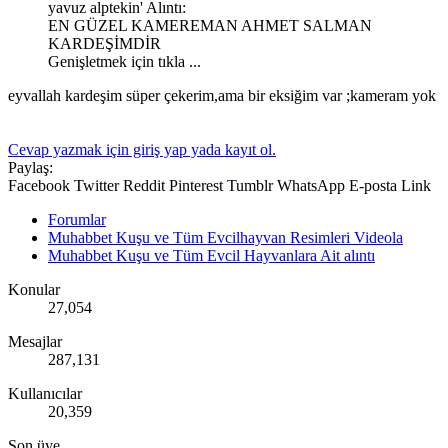
yavuz alptekin' Alıntı:
EN GÜZEL KAMEREMAN AHMET SALMAN
KARDEŞİMDİR
Genişletmek için tıkla ...
eyvallah kardeşim süper çekerim,ama bir eksiğim var ;kameram yok
Cevap yazmak için giriş yap yada kayıt ol.
Paylaş:
Facebook
Twitter
Reddit
Pinterest
Tumblr
WhatsApp
E-posta
Link
Forumlar
Muhabbet Kuşu ve Tüm Evcilhayvan Resimleri Videola
Muhabbet Kuşu ve Tüm Evcil Hayvanlara Ait alıntı
Konular
27,054
Mesajlar
287,131
Kullanıcılar
20,359
Son üye