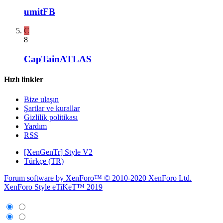
umitFB
C
8
CapTainATLAS
Hızlı linkler
Bize ulaşın
Şartlar ve kurallar
Gizlilik politikası
Yardım
RSS
[XenGenTr] Style V2
Türkçe (TR)
Forum software by XenForo™
© 2010-2020 XenForo Ltd.
XenForo Style eTiKeT™ 2019