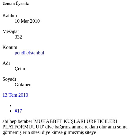
Uzman Üyemiz
Katılım
10 Mar 2010
Mesajlar
332
Konum
pendik/istanbul
Adı
Çetin
Soyadı
Gökmen
13 Tem 2010
#17
abi hep beraber 'MUHABBET KUŞLARI ÜRETİCİLERİ
PLATFORMUUUU' diye bağırırız amma reklam olur ama sonra
görmemişlerin sitesi diye kimse girmezmiş siteye