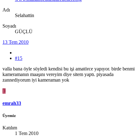
Adı
Selahattin
Soyadı
GÜÇLÜ
13 Tem 2010
#15
valla bana öyle söyledi kendisi bu işi amatörce yapıyor. birde benmi
kameramanın maaşını vereyim diye sitem yaptı. piyasada
zannediyorum iyi kameraman yok
E
emrah33
Üyemiz
Katılım
1 Tem 2010