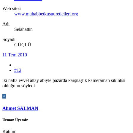
Web sitesi
www.muhabbetkusuureticileri.org
Adı
Selahattin
Soyadı
GÜÇLÜ
11 Tem 2010
#12
iki hafta evvel altay abiyle pazarda karşılaştık kameraman sıkıntısı
olduğunu söyledi
A
Ahmet SALMAN
Uzman Üyemiz
Katılım