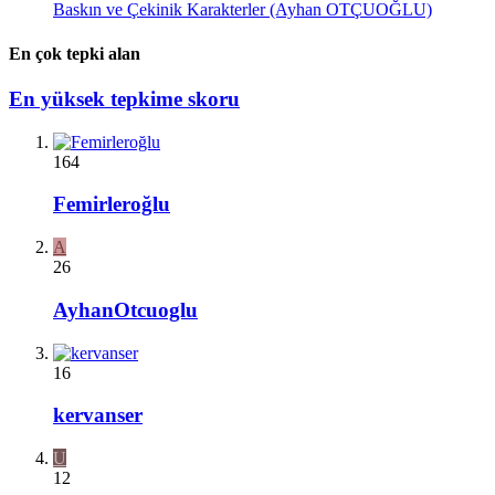
Baskın ve Çekinik Karakterler (Ayhan OTÇUOĞLU)
En çok tepki alan
En yüksek tepkime skoru
164
Femirleroğlu
A
26
AyhanOtcuoglu
16
kervanser
U
12