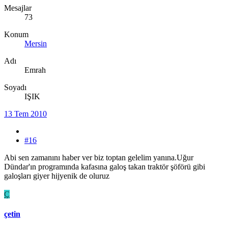
Mesajlar
73
Konum
Mersin
Adı
Emrah
Soyadı
IŞIK
13 Tem 2010
#16
Abi sen zamanını haber ver biz toptan gelelim yanına.Uğur
Dündar'ın programında kafasına galoş takan traktör şöförü gibi
galoşları giyer hijyenik de oluruz
Ç
çetin