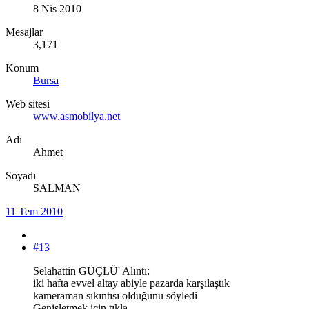
8 Nis 2010
Mesajlar
3,171
Konum
Bursa
Web sitesi
www.asmobilya.net
Adı
Ahmet
Soyadı
SALMAN
11 Tem 2010
#13
Selahattin GÜÇLÜ' Alıntı:
iki hafta evvel altay abiyle pazarda karşılaştık
kameraman sıkıntısı olduğunu söyledi
Genişletmek için tıkla ...