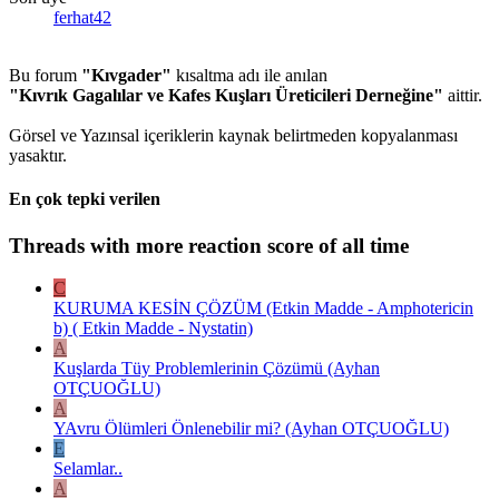
ferhat42
Bu forum
"Kıvgader"
kısaltma adı ile anılan
"Kıvrık Gagalılar ve Kafes Kuşları Üreticileri Derneğine"
aittir.
Görsel ve Yazınsal içeriklerin kaynak belirtmeden kopyalanması
yasaktır.
En çok tepki verilen
Threads with more reaction score of all time
C
KURUMA KESİN ÇÖZÜM (Etkin Madde - Amphotericin
b) ( Etkin Madde - Nystatin)
A
Kuşlarda Tüy Problemlerinin Çözümü (Ayhan
OTÇUOĞLU)
A
YAvru Ölümleri Önlenebilir mi? (Ayhan OTÇUOĞLU)
E
Selamlar..
A