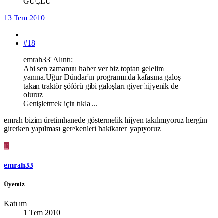
GÜÇLÜ
13 Tem 2010
#18
emrah33' Alıntı:
Abi sen zamanını haber ver biz toptan gelelim
yanına.Uğur Dündar'ın programında kafasına galoş
takan traktör şöförü gibi galoşları giyer hijyenik de
oluruz
Genişletmek için tıkla ...
emrah bizim üretimhanede göstermelik hijyen takılmıyoruz hergün
girerken yapılması gerekenleri hakikaten yapıyoruz
E
emrah33
Üyemiz
Katılım
1 Tem 2010