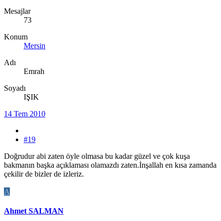
Mesajlar
73
Konum
Mersin
Adı
Emrah
Soyadı
IŞIK
14 Tem 2010
#19
Doğrudur abi zaten öyle olmasa bu kadar güzel ve çok kuşa
bakmanın başka açıklaması olamazdı zaten.İnşallah en kısa zamanda
çekilir de bizler de izleriz.
A
Ahmet SALMAN