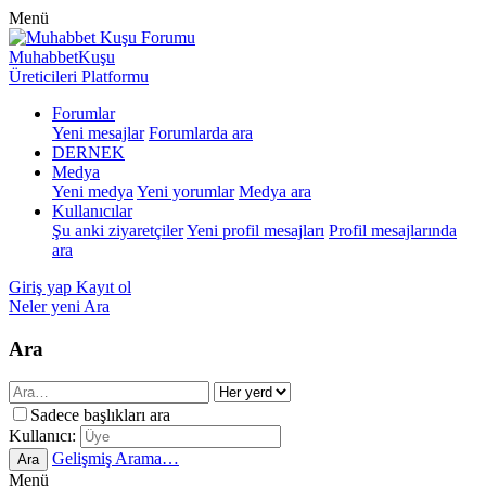
Menü
MuhabbetKuşu
Üreticileri Platformu
Forumlar
Yeni mesajlar
Forumlarda ara
DERNEK
Medya
Yeni medya
Yeni yorumlar
Medya ara
Kullanıcılar
Şu anki ziyaretçiler
Yeni profil mesajları
Profil mesajlarında
ara
Giriş yap
Kayıt ol
Neler yeni
Ara
Ara
Sadece başlıkları ara
Kullanıcı:
Gelişmiş Arama…
Ara
Menü