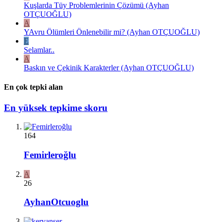
Kuşlarda Tüy Problemlerinin Çözümü (Ayhan
OTÇUOĞLU)
A
YAvru Ölümleri Önlenebilir mi? (Ayhan OTÇUOĞLU)
E
Selamlar..
A
Baskın ve Çekinik Karakterler (Ayhan OTÇUOĞLU)
En çok tepki alan
En yüksek tepkime skoru
164
Femirleroğlu
A
26
AyhanOtcuoglu