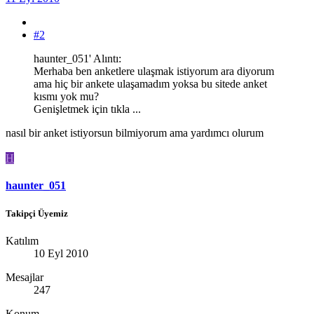
#2
haunter_051' Alıntı:
Merhaba ben anketlere ulaşmak istiyorum ara diyorum
ama hiç bir ankete ulaşamadım yoksa bu sitede anket
kısmı yok mu?
Genişletmek için tıkla ...
nasıl bir anket istiyorsun bilmiyorum ama yardımcı olurum
H
haunter_051
Takipçi Üyemiz
Katılım
10 Eyl 2010
Mesajlar
247
Konum