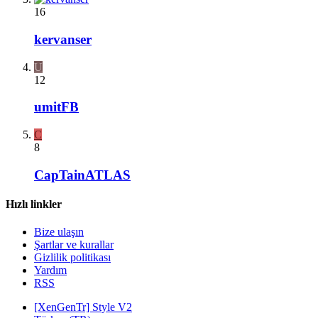
16
kervanser
U
12
umitFB
C
8
CapTainATLAS
Hızlı linkler
Bize ulaşın
Şartlar ve kurallar
Gizlilik politikası
Yardım
RSS
[XenGenTr] Style V2