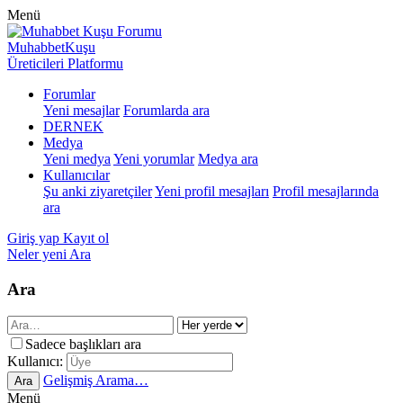
Menü
MuhabbetKuşu
Üreticileri Platformu
Forumlar
Yeni mesajlar
Forumlarda ara
DERNEK
Medya
Yeni medya
Yeni yorumlar
Medya ara
Kullanıcılar
Şu anki ziyaretçiler
Yeni profil mesajları
Profil mesajlarında
ara
Giriş yap
Kayıt ol
Neler yeni
Ara
Ara
Sadece başlıkları ara
Kullanıcı:
Gelişmiş Arama…
Ara
Menü