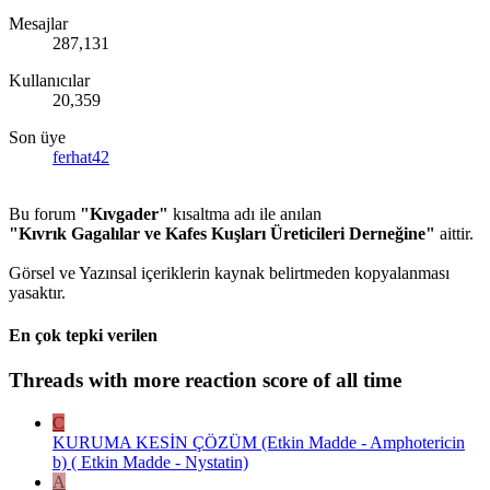
Mesajlar
287,131
Kullanıcılar
20,359
Son üye
ferhat42
Bu forum
"Kıvgader"
kısaltma adı ile anılan
"Kıvrık Gagalılar ve Kafes Kuşları Üreticileri Derneğine"
aittir.
Görsel ve Yazınsal içeriklerin kaynak belirtmeden kopyalanması
yasaktır.
En çok tepki verilen
Threads with more reaction score of all time
C
KURUMA KESİN ÇÖZÜM (Etkin Madde - Amphotericin
b) ( Etkin Madde - Nystatin)
A