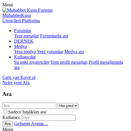
Menü
MuhabbetKuşu
Üreticileri Platformu
Forumlar
Yeni mesajlar
Forumlarda ara
DERNEK
Medya
Yeni medya
Yeni yorumlar
Medya ara
Kullanıcılar
Şu anki ziyaretçiler
Yeni profil mesajları
Profil mesajlarında
ara
Giriş yap
Kayıt ol
Neler yeni
Ara
Ara
Sadece başlıkları ara
Kullanıcı:
Gelişmiş Arama…
Ara
Menü