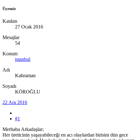
Üyemiz
Katılım
27 Ocak 2016
Mesajlar
54
Konum
istanbul
Adı
Kahraman
Soyadı
KÖROĞLU
22 Ara 2016
#1
Merhaba Arkadaşlar;
Her üreticinin yaşayabileceği en acı olaylardan birisini dün gece