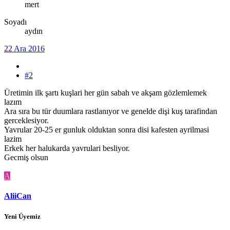
mert
Soyadı
aydın
22 Ara 2016
#2
Üretimin ilk şartı kuşlari her gün sabah ve akşam gözlemlemek
lazım
Ara sıra bu tür duumlara rastlanıyor ve genelde dişi kuş tarafindan
gerceklesiyor.
Yavrular 20-25 er gunluk olduktan sonra disi kafesten ayrilmasi
lazim
Erkek her halukarda yavrulari besliyor.
Gecmiş olsun
A
AliiCan
Yeni Üyemiz