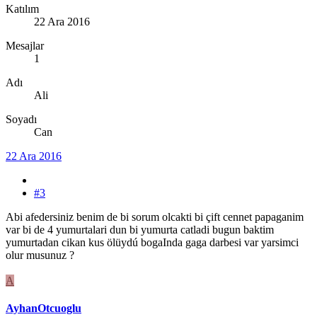
Katılım
22 Ara 2016
Mesajlar
1
Adı
Ali
Soyadı
Can
22 Ara 2016
#3
Abi afedersiniz benim de bi sorum olcakti bi çift cennet papaganim
var bi de 4 yumurtalari dun bi yumurta catladi bugun baktim
yumurtadan cikan kus ölüydú bogaInda gaga darbesi var yarsimci
olur musunuz ?
A
AyhanOtcuoglu