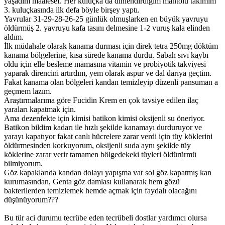
yaşadım maalesef. Her kuluçka da dinlendirdiğim mantolu takımım
3. kuluçkasında ilk defa böyle birşey yaptı.
Yavrular 31-29-28-26-25 günlük olmuşlarken en büyük yavruyu
öldürmüş 2. yavruyu kafa tasını delmesine 1-2 vuruş kala elinden
aldım.
İlk müdahale olarak kanama durması için direk tetra 250mg döktüm
kanama bölgelerine, kısa sürede kanama durdu. Sabah sıvı kaybı
oldu için elle besleme mamasına vitamin ve probiyotik takviyesi
yaparak direncini artırdım, yem olarak aspur ve dal darıya geçtim.
Fakat kanama olan bölgeleri kandan temizleyip düzenli pansuman a
geçmem lazım.
Araştırmalarıma göre Fucidin Krem en çok tavsiye edilen ilaç
yaraları kapatmak için.
Ama dezenfekte için kimisi batikon kimisi oksijenli su öneriyor.
Batikon bildim kadarı ile hızlı şekilde kanamayı durduruyor ve
yarayı kapatıyor fakat canlı hücrelere zarar verdi için tüy köklerini
öldürmesinden korkuyorum, oksijenli suda aynı şekilde tüy
köklerine zarar verir tamamen bölgedekeki tüyleri öldürürmü
bilmiyorum.
Göz kapaklarıda kandan dolayı yapışma var sol göz kapatmış kan
kurumasından, Genta göz damlası kullanarak hem gözü
bakterilerden temizlemek hemde açmak için faydalı olacağını
düşünüyorum???
Bu tür aci durumu tecrübe eden tecrübeli dostlar yardımcı olursa