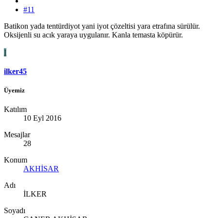
#11
Batikon yada tentürdiyot yani iyot çözeltisi yara etrafına sürülür.
Oksijenli su acık yaraya uygulanır. Kanla temasta köpürür.
I
ilker45
Üyemiz
Katılım
10 Eyl 2016
Mesajlar
28
Konum
AKHİSAR
Adı
İLKER
Soyadı