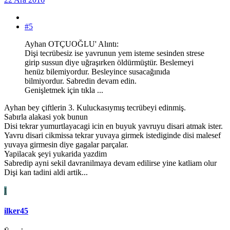
#5
Ayhan OTÇUOĞLU' Alıntı:
Dişi tecrübesiz ise yavrunun yem isteme sesinden strese
girip sussun diye uğraşırken öldürmüştür. Beslemeyi
henüz bilemiyordur. Besleyince susacağınıda
bilmiyordur. Sabredin devam edin.
Genişletmek için tıkla ...
Ayhan bey çiftlerin 3. Kuluckasıymış tecrübeyi edinmiş.
Sabırla alakasi yok bunun
Disi tekrar yumurtlayacagi icin en buyuk yavruyu disari atmak ister.
Yavru disari cikmissa tekrar yuvaya girmek istediginde disi malesef
yuvaya girmesin diye gagalar parçalar.
Yapilacak şeyi yukarida yazdim
Sabredip ayni sekil davranilmaya devam edilirse yine katliam olur
Dişi kan tadini aldi artik...
I
ilker45