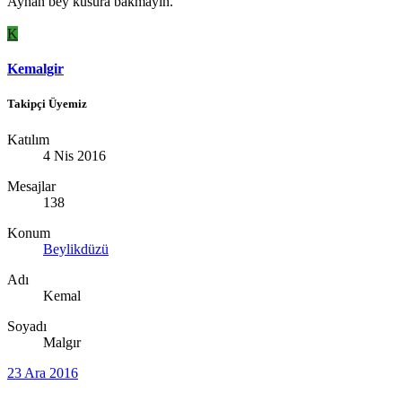
Ayhan bey kusura bakmayin.
K
Kemalgir
Takipçi Üyemiz
Katılım
4 Nis 2016
Mesajlar
138
Konum
Beylikdüzü
Adı
Kemal
Soyadı
Malgır
23 Ara 2016