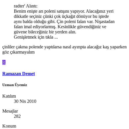
radter' Alıntı:
Benim enişte arı poleni satışını yapıyor. Alacağınız yeri
dikkatle seçiniz çünki çok üçkağıt dönüyor bu iştede
aynı balda olduğu gibi. Çin poleni falan var. Nişastadan
falan imal ediyorlarmış. Kesinlikle güvendiğiniz ve
güvene bileceğiniz bir yerden alın.
Genişletmek için tıkla ...
çinliler çakma polende yaptılarsa nasıl ayırıpta alacağız kaş yaparken
göz çıkarmayalım
R
Ramazan Demet
Uzman Üyemiz
Katılım
30 Nis 2010
Mesajlar
282
Konum