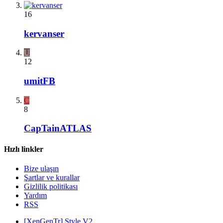
16
kervanser
U
12
umitFB
C
8
CapTainATLAS
Hızlı linkler
Bize ulaşın
Şartlar ve kurallar
Gizlilik politikası
Yardım
RSS
[XenGenTr] Style V2