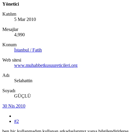
Yönetici
Katılım
5 Mar 2010
Mesajlar
4,990
Konum
İstanbul / Fatih
Web sitesi
www.muhabbetkusuureticileri.org
Adı
Selahattin
Soyadı
GÜÇLÜ
30 Nis 2010
#2
ben hiç kullanmadım kullanan arkadaşlarımız varsa bilgilendirirlerse