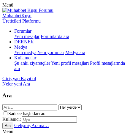
Menü
MuhabbetKuşu
Üreticileri Platformu
Forumlar
Yeni mesajlar
Forumlarda ara
DERNEK
Medya
Yeni medya
Yeni yorumlar
Medya ara
Kullanıcılar
Şu anki ziyaretçiler
Yeni profil mesajları
Profil mesajlarında
ara
Giriş yap
Kayıt ol
Neler yeni
Ara
Ara
Sadece başlıkları ara
Kullanıcı:
Gelişmiş Arama…
Ara
Menü