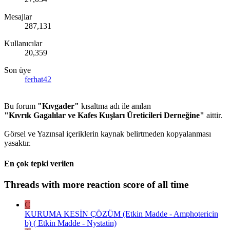
Mesajlar
287,131
Kullanıcılar
20,359
Son üye
ferhat42
Bu forum
"Kıvgader"
kısaltma adı ile anılan
"Kıvrık Gagalılar ve Kafes Kuşları Üreticileri Derneğine"
aittir.
Görsel ve Yazınsal içeriklerin kaynak belirtmeden kopyalanması
yasaktır.
En çok tepki verilen
Threads with more reaction score of all time
C
KURUMA KESİN ÇÖZÜM (Etkin Madde - Amphotericin
b) ( Etkin Madde - Nystatin)