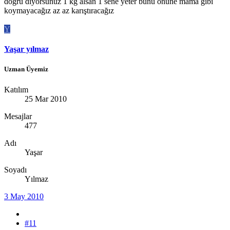
doğru diyorsunuz 1 kg alsan 1 sene yeter bunu önüne mama gibi
koymayacağız az az karıştıracağız
Y
Yaşar yılmaz
Uzman Üyemiz
Katılım
25 Mar 2010
Mesajlar
477
Adı
Yaşar
Soyadı
Yılmaz
3 May 2010
#11