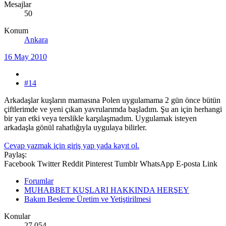
Mesajlar
50
Konum
Ankara
16 May 2010
#14
Arkadaşlar kuşların mamasına Polen uygulamama 2 gün önce bütün
çiftlerimde ve yeni çıkan yavrularımda başladım. Şu an için herhangi
bir yan etki veya terslikle karşılaşmadım. Uygulamak isteyen
arkadaşla gönül rahatlığıyla uygulaya bilirler.
Cevap yazmak için giriş yap yada kayıt ol.
Paylaş:
Facebook
Twitter
Reddit
Pinterest
Tumblr
WhatsApp
E-posta
Link
Forumlar
MUHABBET KUŞLARI HAKKINDA HERŞEY
Bakım Besleme Üretim ve Yetiştirilmesi
Konular
27,054