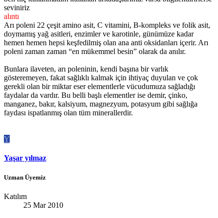
seviniriz
alıntı
Arı poleni 22 çeşit amino asit, C vitamini, B-kompleks ve folik asit,
doymamış yağ asitleri, enzimler ve karotinle, günümüze kadar
hemen hemen hepsi keşfedilmiş olan ana anti oksidanları içerir. Arı
poleni zaman zaman “en mükemmel besin” olarak da anılır.
Bunlara ilaveten, arı poleninin, kendi başına bir varlık
gösteremeyen, fakat sağlıklı kalmak için ihtiyaç duyulan ve çok
gerekli olan bir miktar eser elementlerle vücudumuza sağladığı
faydalar da vardır. Bu belli başlı elementler ise demir, çinko,
manganez, bakır, kalsiyum, magnezyum, potasyum gibi sağlığa
faydası ispatlanmış olan tüm minerallerdir.
Y
Yaşar yılmaz
Uzman Üyemiz
Katılım
25 Mar 2010