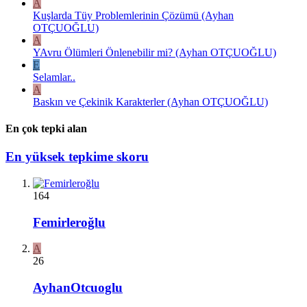
A
Kuşlarda Tüy Problemlerinin Çözümü (Ayhan
OTÇUOĞLU)
A
YAvru Ölümleri Önlenebilir mi? (Ayhan OTÇUOĞLU)
E
Selamlar..
A
Baskın ve Çekinik Karakterler (Ayhan OTÇUOĞLU)
En çok tepki alan
En yüksek tepkime skoru
164
Femirleroğlu
A
26
AyhanOtcuoglu