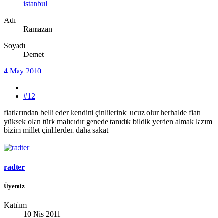
istanbul
Adı
Ramazan
Soyadı
Demet
4 May 2010
#12
fiatlarından belli eder kendini çinlilerinki ucuz olur herhalde fiatı
yüksek olan türk malıdıdır genede tanıdık bildik yerden almak lazım
bizim millet çinlilerden daha sakat
radter
Üyemiz
Katılım
10 Nis 2011