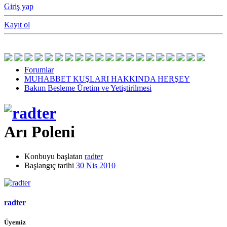
Giriş yap
Kayıt ol
Forumlar
MUHABBET KUŞLARI HAKKINDA HERŞEY
Bakım Besleme Üretim ve Yetiştirilmesi
Arı Poleni
Konbuyu başlatan
radter
Başlangıç tarihi
30 Nis 2010
radter
Üyemiz