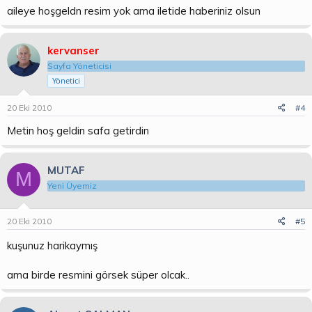
aileye hoşgeldn resim yok ama iletide haberiniz olsun
kervanser
Sayfa Yöneticisi
Yönetici
20 Eki 2010
#4
Metin hoş geldin safa getirdin
MUTAF
M
Yeni Üyemiz
20 Eki 2010
#5
kuşunuz harikaymış
ama birde resmini görsek süper olcak..