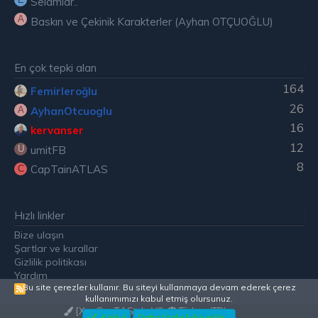
Selamlar..
A
Baskın ve Çekinik Karakterler (Ayhan OTÇUOĞLU)
En çok tepki alan
164
Femirleroğlu
26
AyhanOtcuoglu
A
16
kervanser
12
umitFB
U
8
CapTainATLAS
C
Hızlı linkler
Bize ulaşın
Şartlar ve kurallar
Gizlilik politikası
Yardım
Bu site çerezler kullanır. Bu siteyi kullanmaya devam ederek çerez
R
kullanımımızı kabul etmiş olursunuz.
S
[XenGenTr] Style V2
Türkçe (TR)
S
Kabul
Daha fazla bilgi edin…