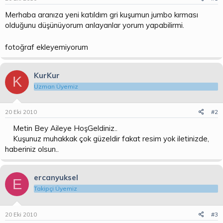
b
ı
a
ç
Merhaba aranıza yeni katıldım gri kuşumun jumbo kırması
ş
t
olduğunu düşünüyorum anlayanlar yorum yapabilirmi.
l
a
a
r
fotoğraf ekleyemiyorum
t
i
a
h
n
i
KurKur
K
Uzman Üyemiz
20 Eki 2010
#2
Metin Bey Aileye HoşGeldiniz..
Kuşunuz muhakkak çok güzeldir fakat resim yok iletinizde,
haberiniz olsun..
ercanyuksel
E
Takipçi Üyemiz
20 Eki 2010
#3