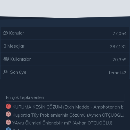
Konular
27,054
Mesajlar
287,131
Kullanıcılar
20,359
Son üye
ferhat42
En çok tepki verilen
C
KURUMA KESİN ÇÖZÜM (Etkin Madde - Amphotericin b) ( E
A
Kuşlarda Tüy Problemlerinin Çözümü (Ayhan OTÇUOĞLU)
A
YAvru Ölümleri Önlenebilir mi? (Ayhan OTÇUOĞLU)
E