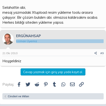
Selahattin abi,
mesaj yazmadaki Xtupload resim yükleme toolu arasıra
çalışıyor. Bir çözüm bulalım abi. olmazsa kaldırsakmı acaba.
Herkes bildiği siteden yükleme yapsa.
ERGÜNAHSAP
Uzman Üyemiz
21 Eki 2010
#9
Hoşgeldiniz
Cevap yazmak için giriş yap yada kayıt ol.
Facebook
Twitter
Reddit
Pinterest
Tumblr
WhatsApp
E-posta
Link
Paylaş:
Cinsleri ve Irkları