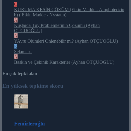
C
KURUMA KESİN ÇÖZÜM (Etkin Madde - Amphotericin
b) ( Etkin Madde - Nystatin)
A
Kuşlarda Tüy Problemlerinin Çözümü (Ayhan
OTÇUOĞLU)
A
YAvru Ölümleri Önlenebilir mi? (Ayhan OTÇUOĞLU)
E
Selamlar..
A
Baskın ve Çekinik Karakterler (Ayhan OTÇUOĞLU)
En çok tepki alan
En yüksek tepkime skoru
164
Femirleroğlu