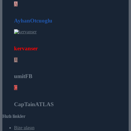
A
26
AyhanOtcuoglu
16
kervanser
U
12
umitFB
C
8
CapTainATLAS
Hızlı linkler
Bize ulaşın