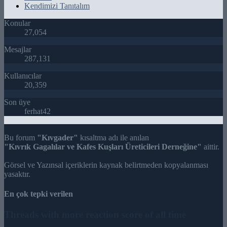
Kendimizi Tanıtalım
Konular
27,054
Mesajlar
287,131
Kullanıcılar
20,359
Son üye
ferhat42
Bu forum
"Kıvgader"
kısaltma adı ile anılan
"Kıvrık Gagalılar ve Kafes Kuşları Üreticileri Derneğine"
aittir.
Görsel ve Yazınsal içeriklerin kaynak belirtmeden kopyalanması
yasaktır.
En çok tepki verilen
Threads with more reaction score of all time