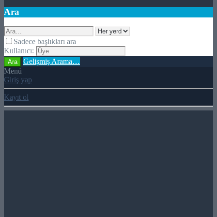
Ara
Sadece başlıkları ara
Kullanıcı:
Gelişmiş Arama…
Ara
Menü
Giriş yap
Kayıt ol