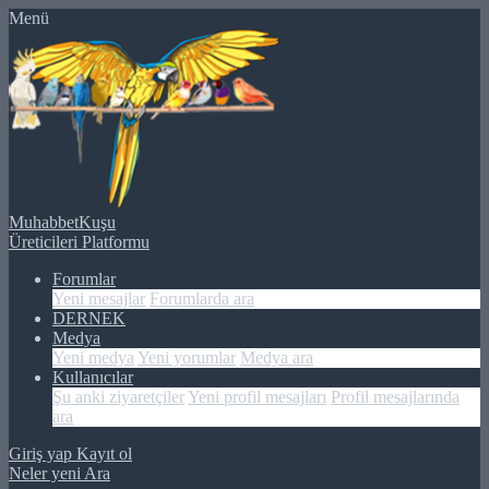
Menü
MuhabbetKuşu
Üreticileri Platformu
Forumlar
Yeni mesajlar
Forumlarda ara
DERNEK
Medya
Yeni medya
Yeni yorumlar
Medya ara
Kullanıcılar
Şu anki ziyaretçiler
Yeni profil mesajları
Profil mesajlarında
ara
Giriş yap
Kayıt ol
Neler yeni
Ara