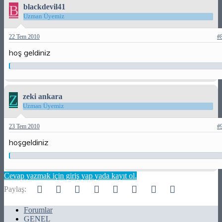
B
blackdevil41
Uzman Üyemiz
22 Tem 2010
#
hoş geldiniz
Z
zeki ankara
Uzman Üyemiz
23 Tem 2010
#
hoşgeldiniz
Cevap yazmak için giriş yap yada kayıt ol.
Facebook
Twitter
Reddit
Pinterest
Tumblr
WhatsApp
E-posta
Link
Paylaş:
Forumlar
GENEL