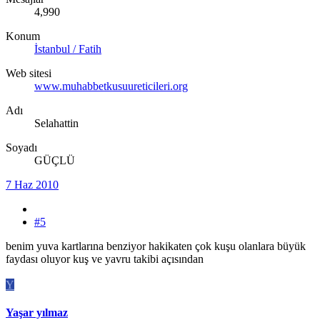
4,990
Konum
İstanbul / Fatih
Web sitesi
www.muhabbetkusuureticileri.org
Adı
Selahattin
Soyadı
GÜÇLÜ
7 Haz 2010
#5
benim yuva kartlarına benziyor hakikaten çok kuşu olanlara büyük
faydası oluyor kuş ve yavru takibi açısından
Y
Yaşar yılmaz