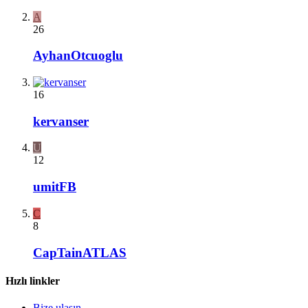
A
26
AyhanOtcuoglu
16
kervanser
U
12
umitFB
C
8
CapTainATLAS
Hızlı linkler
Bize ulaşın