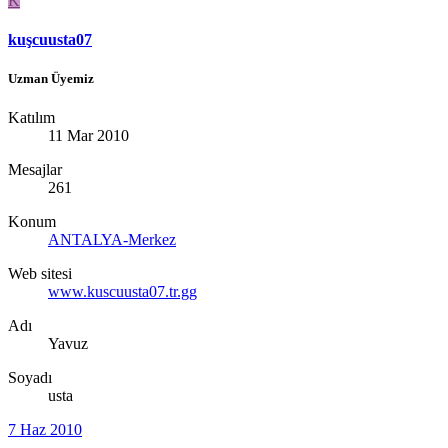
K
kuşcuusta07
Uzman Üyemiz
Katılım
11 Mar 2010
Mesajlar
261
Konum
ANTALYA-Merkez
Web sitesi
www.kuscuusta07.tr.gg
Adı
Yavuz
Soyadı
usta
7 Haz 2010