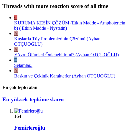
Threads with more reaction score of all time
C
KURUMA KESİN ÇÖZÜM (Etkin Madde - Amphotericin
b) ( Etkin Madde - Nystatin)
A
Kuşlarda Tüy Problemlerinin Çözümü (Ayhan
OTÇUOĞLU)
A
YAvru Ölümleri Önlenebilir mi? (Ayhan OTÇUOĞLU)
E
Selamlar..
A
Baskın ve Çekinik Karakterler (Ayhan OTÇUOĞLU)
En çok tepki alan
En yüksek tepkime skoru
164
Femirleroğlu