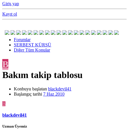
Giriş yap
Kayıt ol
Forumlar
SERBEST KÜRSÜ
Diğer Tüm Konular
B
Bakım takip tablosu
Konbuyu başlatan
blackdevil41
Başlangıç tarihi
7 Haz 2010
B
blackdevil41
Uzman Üyemiz