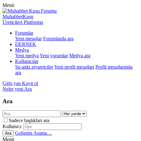
Menü
MuhabbetKuşu
Üreticileri Platformu
Forumlar
Yeni mesajlar
Forumlarda ara
DERNEK
Medya
Yeni medya
Yeni yorumlar
Medya ara
Kullanıcılar
Şu anki ziyaretçiler
Yeni profil mesajları
Profil mesajlarında
ara
Giriş yap
Kayıt ol
Neler yeni
Ara
Ara
Sadece başlıkları ara
Kullanıcı:
Gelişmiş Arama…
Ara
Menü