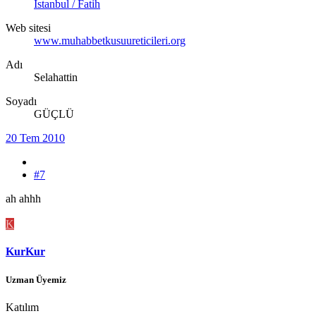
İstanbul / Fatih
Web sitesi
www.muhabbetkusuureticileri.org
Adı
Selahattin
Soyadı
GÜÇLÜ
20 Tem 2010
#7
ah ahhh
K
KurKur
Uzman Üyemiz
Katılım