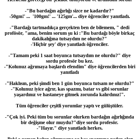
-"Bu bardağın ağırlığı sizce ne kadardır?"
-50gm!' ... '100gm!' ... '125gm'... diye öğrenciler yanıtladı.
-"Bardağı tartmadıkça gerçekten ben de bilemem, " dedi
profösör, "ama, benim sorum şu ki :"Bu bardağı böyle birkaç
dakikalığına tutsaydım ne olurdu?"
-'Hiçbir şey' diye yanıtladı öğrenciler.
-"Tamam peki 1 saat boyunca tutsaydım ne olurdu?" diye
sordu profesör bu kez.
-"Kolunuz ağrımaya başlardı efendim" diye öğrencilerden biri
yanıtladı
-"Haklısın, peki şimdi ben 1 gün boyunca tutsam ne olurdu?"
-"Kolunuz iyice ağrır, kas spazmı, batar vs gibi sorunlar
yaşardınız ve hastaneye gitmek zorunda kalırdınız!".
Tüm öğrenciler çeşitli yorumlar yaptı ve gülüştüler.
-"Çok iyi. Peki tüm bu sorunlar olurken bardağın ağırlığında
bir değişme olur muydu?"diye sordu profesör.
-"Hayır." diye yanıtladı herkes.