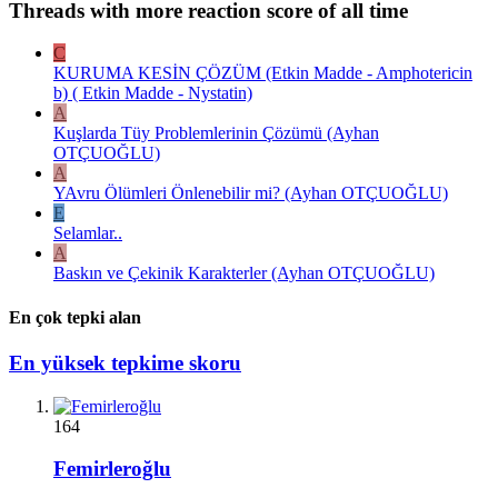
Threads with more reaction score of all time
C
KURUMA KESİN ÇÖZÜM (Etkin Madde - Amphotericin
b) ( Etkin Madde - Nystatin)
A
Kuşlarda Tüy Problemlerinin Çözümü (Ayhan
OTÇUOĞLU)
A
YAvru Ölümleri Önlenebilir mi? (Ayhan OTÇUOĞLU)
E
Selamlar..
A
Baskın ve Çekinik Karakterler (Ayhan OTÇUOĞLU)
En çok tepki alan
En yüksek tepkime skoru
164
Femirleroğlu