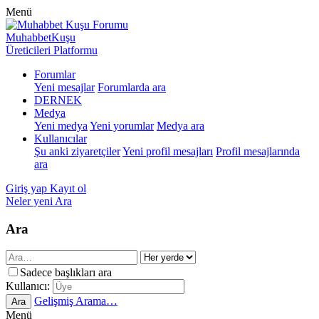
Menü
MuhabbetKuşu
Üreticileri Platformu
Forumlar
Yeni mesajlar
Forumlarda ara
DERNEK
Medya
Yeni medya
Yeni yorumlar
Medya ara
Kullanıcılar
Şu anki ziyaretçiler
Yeni profil mesajları
Profil mesajlarında
ara
Giriş yap
Kayıt ol
Neler yeni
Ara
Ara
Sadece başlıkları ara
Kullanıcı:
Gelişmiş Arama…
Ara
Menü