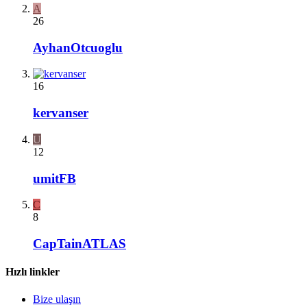
A
26
AyhanOtcuoglu
16
kervanser
U
12
umitFB
C
8
CapTainATLAS
Hızlı linkler
Bize ulaşın