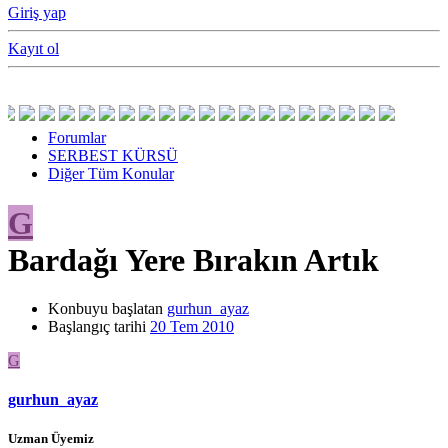
Giriş yap
Kayıt ol
Forumlar
SERBEST KÜRSÜ
Diğer Tüm Konular
G
Bardağı Yere Bırakın Artık
Konbuyu başlatan
gurhun_ayaz
Başlangıç tarihi
20 Tem 2010
G
gurhun_ayaz
Uzman Üyemiz