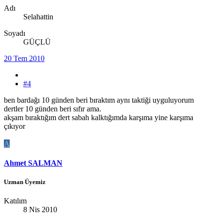
Adı
Selahattin
Soyadı
GÜÇLÜ
20 Tem 2010
#4
ben bardağı 10 günden beri bıraktım aynı taktiği uyguluyorum
dertler 10 günden beri sıfır ama.
akşam bıraktığım dert sabah kalktığımda karşıma yine karşıma
çıkıyor
A
Ahmet SALMAN
Uzman Üyemiz
Katılım
8 Nis 2010