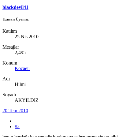
blackdevil41
Uzman Üyemiz
Katılım
25 Nis 2010
Mesajlar
2,495
Konum
Kocaeli
Adı
Hilmi
Soyadı
AKYILDIZ
20 Tem 2010
#2
ben o bardağı kaç senedir bırakmaya çalışıyorum sigara gibi