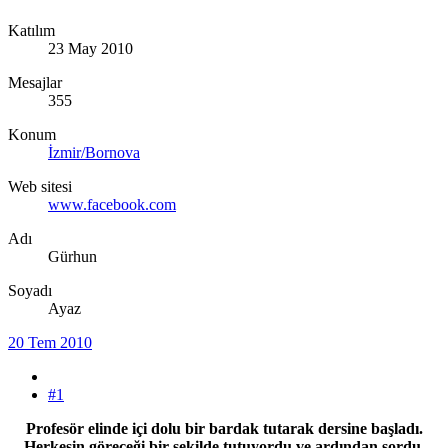
Katılım
23 May 2010
Mesajlar
355
Konum
İzmir/Bornova
Web sitesi
www.facebook.com
Adı
Gürhun
Soyadı
Ayaz
20 Tem 2010
#1
Profesör elinde içi dolu bir bardak tutarak dersine başladı.
Herkesin göreceği bir şekilde tutuyordu ve ardından sordu.