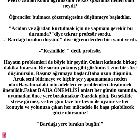
-Peki o zaman kolun ağrımasına ve kas spazmına neden olan
neydi?
Öğrenciler bulmaca çözermişçesine düşünmeye başladılar.
-"Acıdan ve ağrıdan kurtulmak için ne yapmam gerekir bu
durumda?"diye tekrar profesör sordu.
-"Bardağı bırakın düşsün!" diye öğrencilerden biri yanıt verdi.
-"Kesinlikle! " dedi, profesör.
Hayatın problemleri de böyle bir şeydir. Onları kafanda birkaç
dakika tutarsın. Bir sorun yokmuş gibi görünür. Uzun bir süre
düşünürsün. Başınız ağrımaya başlar.Daha uzun düşünün.
Artık seni bitirmeye ve hiçbir şey yapamamana neden
olur.Hayatınızdaki mücadeleleri ve problemleri düşünmek
önemlidir,Fakat DAHA ÖNEMLİSİ onları her günün sonunda,
uyumadan önce yere bırakmaktır (bardak gibi). Bu şekilde
strese girmez, ve her gün taze bir beyin ile uyanır ve her
konuyla ve yolunuza çıkan her mücadele ile başa çıkabilecek
güçte olursunuz!
"Bardağı yere bırakın bugün!"
B