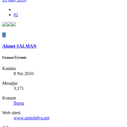
#2
A
Ahmet SALMAN
Uzman Üyemiz
Katılım
8 Nis 2010
Mesajlar
3,171
Konum
Bursa
Web sitesi
www.asmobilya.net