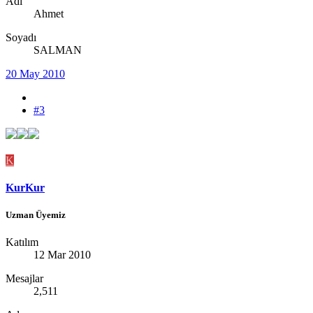
Adı
Ahmet
Soyadı
SALMAN
20 May 2010
#3
K
KurKur
Uzman Üyemiz
Katılım
12 Mar 2010
Mesajlar
2,511