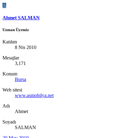
A
Ahmet SALMAN
Uzman Üyemiz
Katılım
8 Nis 2010
Mesajlar
3,171
Konum
Bursa
Web sitesi
www.asmobilya.net
Adı
Ahmet
Soyadı
SALMAN
20 May 2010