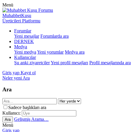
Menü
MuhabbetKuşu
Üreticileri Platformu
Forumlar
Yeni mesajlar
Forumlarda ara
DERNEK
Medya
Yeni medya
Yeni yorumlar
Medya ara
Kullanıcılar
Şu anki ziyaretçiler
Yeni profil mesajları
Profil mesajlarında ara
Giriş yap
Kayıt ol
Neler yeni
Ara
Ara
Sadece başlıkları ara
Kullanıcı:
Gelişmiş Arama…
Ara
Menü
Giriş yap