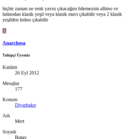
hiçbir zaman ne renk yavru çıkacağını bilemezsin albino ve
lutinodan klasik yeşil veya klasik mavi çıkabilir veya 2 klasik
yeşilden lutino çıkabilir
A
Anarchosa
Takipçi Üyemiz
Katılım
26 Eyl 2012
Mesajlar
177
Konum
Diyarbakır
Adı
Mert
Soyadı
Butay