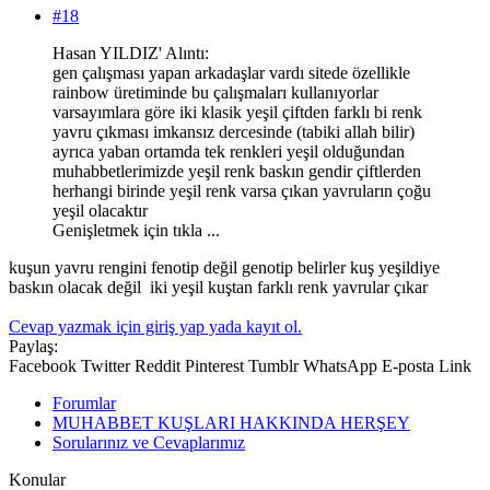
#18
Hasan YILDIZ' Alıntı:
gen çalışması yapan arkadaşlar vardı sitede özellikle
rainbow üretiminde bu çalışmaları kullanıyorlar
varsayımlara göre iki klasik yeşil çiftden farklı bi renk
yavru çıkması imkansız dercesinde (tabiki allah bilir)
ayrıca yaban ortamda tek renkleri yeşil olduğundan
muhabbetlerimizde yeşil renk baskın gendir çiftlerden
herhangi birinde yeşil renk varsa çıkan yavruların çoğu
yeşil olacaktır
Genişletmek için tıkla ...
kuşun yavru rengini fenotip değil genotip belirler kuş yeşildiye
baskın olacak değil iki yeşil kuştan farklı renk yavrular çıkar
Cevap yazmak için giriş yap yada kayıt ol.
Paylaş:
Facebook
Twitter
Reddit
Pinterest
Tumblr
WhatsApp
E-posta
Link
Forumlar
MUHABBET KUŞLARI HAKKINDA HERŞEY
Sorularınız ve Cevaplarımız
Konular