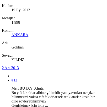
Katılım
19 Eyl 2012
Mesajlar
1,998
Konum
ANKARA
Adı
Gökhan
Soyadı
YILDIZ
2 Ara 2013
#12
Mert BUTAY' Alıntı:
Bu çift faktörlar albino gibimidir yani yavruları ne çıkar
bilinmezmi yoksa çift faktörlar tek renk atarlar kesin bir
dille söyleyebilirmiyiz?
Genişletmek için tıkla ...