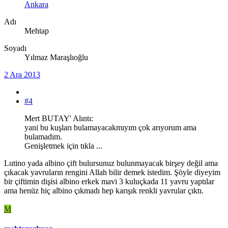
Ankara
Adı
Mehtap
Soyadı
Yılmaz Maraşlıoğlu
2 Ara 2013
#4
Mert BUTAY' Alıntı:
yani bu kuşları bulamayacakmıyım çok arıyorum ama
bulamadım.
Genişletmek için tıkla ...
Lutino yada albino çift bulursunuz bulunmayacak birşey değil ama
çıkacak yavruların rengini Allah bilir demek istedim. Şöyle diyeyim
bir çiftimin dişisi albino erkek mavi 3 kuluçkada 11 yavru yaptılar
ama henüz hiç albino çıkmadı hep karışık renkli yavrular çıktı.
M