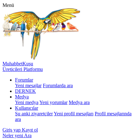
Menü
MuhabbetKuşu
Üreticileri Platformu
Forumlar
Yeni mesajlar
Forumlarda ara
DERNEK
Medya
Yeni medya
Yeni yorumlar
Medya ara
Kullanıcılar
Şu anki ziyaretçiler
Yeni profil mesajları
Profil mesajlarında
ara
Giriş yap
Kayıt ol
Neler yeni
Ara