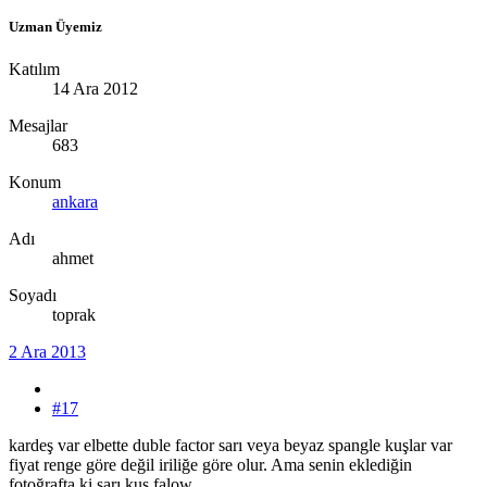
Uzman Üyemiz
Katılım
14 Ara 2012
Mesajlar
683
Konum
ankara
Adı
ahmet
Soyadı
toprak
2 Ara 2013
#17
kardeş var elbette duble factor sarı veya beyaz spangle kuşlar var
fiyat renge göre değil iriliğe göre olur. Ama senin eklediğin
fotoğrafta ki sarı kuş falow