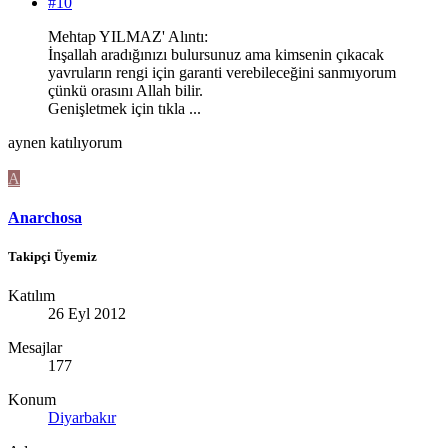
#10
Mehtap YILMAZ' Alıntı:
İnşallah aradığınızı bulursunuz ama kimsenin çıkacak
yavruların rengi için garanti verebileceğini sanmıyorum
çünkü orasını Allah bilir.
Genişletmek için tıkla ...
aynen katılıyorum
A
Anarchosa
Takipçi Üyemiz
Katılım
26 Eyl 2012
Mesajlar
177
Konum
Diyarbakır