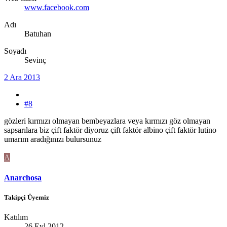
www.facebook.com
Adı
Batuhan
Soyadı
Sevinç
2 Ara 2013
#8
gözleri kırmızı olmayan bembeyazlara veya kırmızı göz olmayan
sapsarılara biz çift faktör diyoruz çift faktör albino çift faktör lutino
umarım aradığınızı bulursunuz
A
Anarchosa
Takipçi Üyemiz
Katılım
26 Eyl 2012