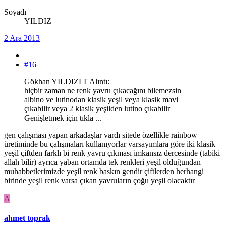
Soyadı
YILDIZ
2 Ara 2013
#16
Gökhan YILDIZLI' Alıntı:
hiçbir zaman ne renk yavru çıkacağını bilemezsin
albino ve lutinodan klasik yeşil veya klasik mavi
çıkabilir veya 2 klasik yeşilden lutino çıkabilir
Genişletmek için tıkla ...
gen çalışması yapan arkadaşlar vardı sitede özellikle rainbow
üretiminde bu çalışmaları kullanıyorlar varsayımlara göre iki klasik
yeşil çiftden farklı bi renk yavru çıkması imkansız dercesinde (tabiki
allah bilir) ayrıca yaban ortamda tek renkleri yeşil olduğundan
muhabbetlerimizde yeşil renk baskın gendir çiftlerden herhangi
birinde yeşil renk varsa çıkan yavruların çoğu yeşil olacaktır
A
ahmet toprak