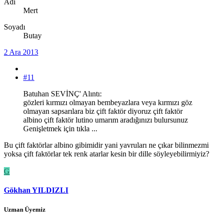
Adı
Mert
Soyadı
Butay
2 Ara 2013
#11
Batuhan SEVİNÇ' Alıntı:
gözleri kırmızı olmayan bembeyazlara veya kırmızı göz
olmayan sapsarılara biz çift faktör diyoruz çift faktör
albino çift faktör lutino umarım aradığınızı bulursunuz
Genişletmek için tıkla ...
Bu çift faktörlar albino gibimidir yani yavruları ne çıkar bilinmezmi
yoksa çift faktörlar tek renk atarlar kesin bir dille söyleyebilirmiyiz?
G
Gökhan YILDIZLI
Uzman Üyemiz