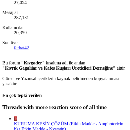
27,054
Mesajlar
287,131
Kullanıcılar
20,359
Son üye
ferhat42
Bu forum
"Kıvgader"
kısaltma adı ile anılan
"Kıvrık Gagalılar ve Kafes Kuşları Üreticileri Derneğine"
aittir.
Görsel ve Yazınsal içeriklerin kaynak belirtmeden kopyalanması
yasaktır.
En çok tepki verilen
Threads with more reaction score of all time
C
KURUMA KESİN ÇÖZÜM (Etkin Madde - Amphotericin
b) ( Etkin Madde - Nystatin)