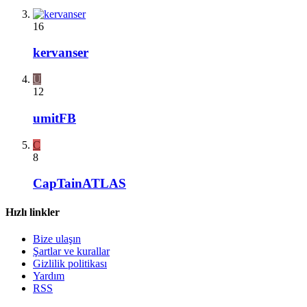
16
kervanser
U
12
umitFB
C
8
CapTainATLAS
Hızlı linkler
Bize ulaşın
Şartlar ve kurallar
Gizlilik politikası
Yardım
RSS