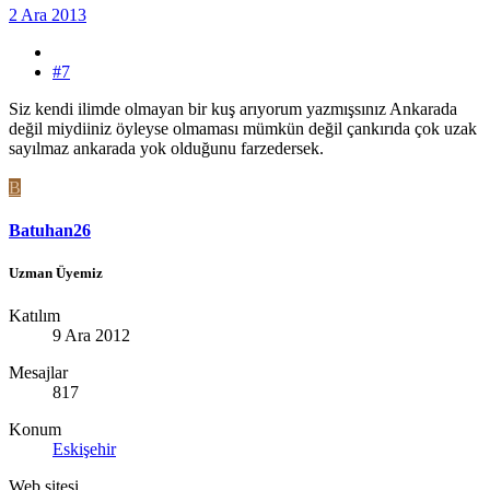
2 Ara 2013
#7
Siz kendi ilimde olmayan bir kuş arıyorum yazmışsınız Ankarada
değil miydiiniz öyleyse olmaması mümkün değil çankırıda çok uzak
sayılmaz ankarada yok olduğunu farzedersek.
B
Batuhan26
Uzman Üyemiz
Katılım
9 Ara 2012
Mesajlar
817
Konum
Eskişehir
Web sitesi