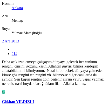
Konum
Ankara
Adı
Mehtap
Soyadı
Yılmaz Maraşlıoğlu
2 Ara 2013
#14
Daha açık izah etmeye çalışayım dünyaya gelecek her canlının
rengini, cinsini, gözünü kaşını Allahtan gayrısı bilmez kardeşim
anlatabildim mi bilmiyorum. Nasıl ki bir bebek dünyaya gelmeden
kimse göz rengini ten rengini vb. bilemezse diğer canlılarda da
aynıdır. Sen kuşun rengini tipin beğenir alırsın yavru yapar yapmaz,
ne renk, nasıl huyda olacağı falanı filanı Allah'a kalmış.
G
Gökhan YILDIZLI