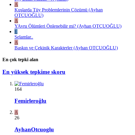
A
Kuşlarda Tüy Problemlerinin Çözümü (Ayhan
OTÇUOĞLU)
A
YAvru Ölümleri Önlenebilir mi? (Ayhan OTÇUOĞLU)
E
Selamlar..
A
Baskın ve Çekinik Karakterler (Ayhan OTÇUOĞLU)
En çok tepki alan
En yüksek tepkime skoru
164
Femirleroğlu
A
26
AyhanOtcuoglu