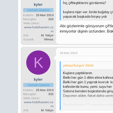
hiç çiftleştiklerini gördünmü?
kyler
Uzman Üyemiz
kuşlara nijer ver, birde buğday ç
Katılım
25 Mar 2010
yapacak başkada birşey yok
Mesajlar
303
Web sitesi
Abi gözlerimle görüyorum çiftle
www.hobihanem.co
inmiyorlar dişinin üstünden. Ba
m
Adı
M. Yalçın
Soyadı
Yılmaz
26 Mar 2010
K
yılmaz Kurşun' Alıntı:
Kuşlara yaptıklarım.
Belki her gün 1 dilim elma kafe
kyler
Belki her gün 1 yaprak kıvırcık
Uzman Üyemiz
kafeslerde kumu, yemi, suyu her 
Katılım
25 Mar 2010
Salona benden başkalarıda giriy
Mesajlar
303
Depomin aldım, fakat daha verme
Web sitesi
www.hobihanem.co
Şimdiye kadar 13 yumurtam oldu 
m
Adı
M. Yalçın