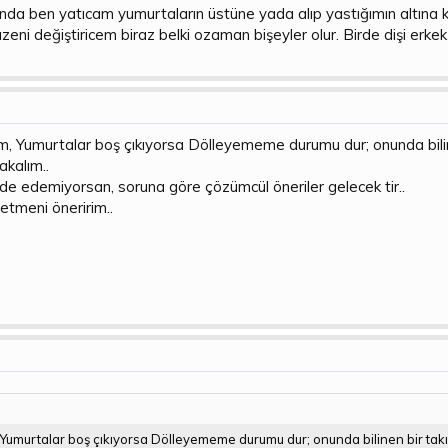
Ben senin kadar ilgilenseydim, Erkekler Mubişler bile yumurtlardı herhal
kında ben yatıcam yumurtaların üstüne yada alıp yastığımın altın
eni değiştiricem biraz belki ozaman bişeyler olur. Birde dişi erkek ç
, Yumurtalar boş çıkıyorsa Dölleyememe durumu dur; onunda bilin
akalım..
e edemiyorsan, soruna göre çözümcül öneriler gelecek tir..
tmeni öneririm..
Yumurtalar boş çıkıyorsa Dölleyememe durumu dur; onunda bilinen bir takım