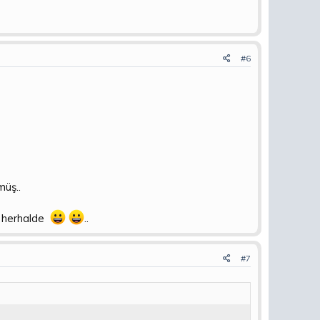
#6
müş..
dı herhalde
..
#7