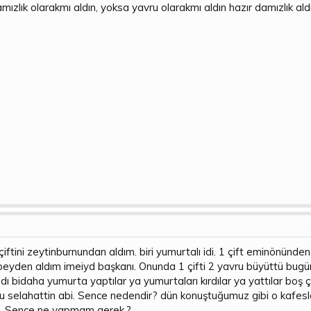
damızlık olarakmı aldın, yoksa yavru olarakmı aldın hazır damızlık a
çiftini zeytinburnundan aldım. biri yumurtalı idi. 1 çift eminönün
a beyden aldım imeiyd başkanı. Onunda 1 çifti 2 yavru büyüttü bug
dı bidaha yumurta yaptılar ya yumurtaları kırdılar ya yattılar bo
bu selahattin abi. Sence nedendir? dün konuştuğumuz gibi o kafe
k. Sence ne yapmam gerek.?