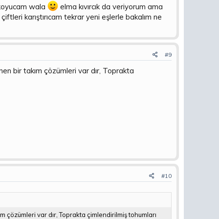
de
..
a koyucam wala
elma kıvırcık da veriyorum ama
iftleri karıştırıcam tekrar yeni eşlerle bakalım ne
#9
en bir takım çözümleri var dır, Toprakta
#10
 çözümleri var dır, Toprakta çimlendirilmiş tohumları