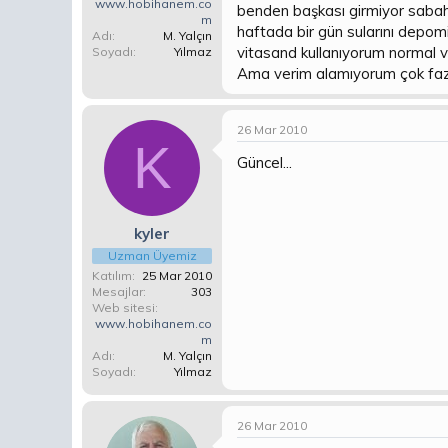
www.hobihanem.co
benden başkası girmiyor sabah 
m
haftada bir gün sularını depomi
Adı
M. Yalçın
vitasand kullanıyorum normal v
Soyadı
Yılmaz
Ama verim alamıyorum çok fazla
26 Mar 2010
K
Güncel...
kyler
Uzman Üyemiz
Katılım
25 Mar 2010
Mesajlar
303
Web sitesi
www.hobihanem.co
m
Adı
M. Yalçın
Soyadı
Yılmaz
26 Mar 2010