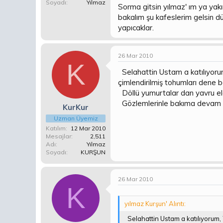
Soyadı
Yılmaz
Yalçın, durumuna üzüldüm İnan.. 
Sorma gitsin yılmaz' ım ya ya
bakalım şu kafeslerim gelsin düz
yapıcaklar.
26 Mar 2010
K
Selahattin Ustam a katılıyorum
çimlendirilmiş tohumları dene b
Döllü yumurtalar dan yavru eld
Gözlemlerinle bakıma devam e
KurKur
Uzman Üyemiz
Katılım
12 Mar 2010
Mesajlar
2,511
Adı
Yılmaz
Soyadı
KURŞUN
26 Mar 2010
K
yılmaz Kurşun' Alıntı:
Selahattin Ustam a katılıyorum, 