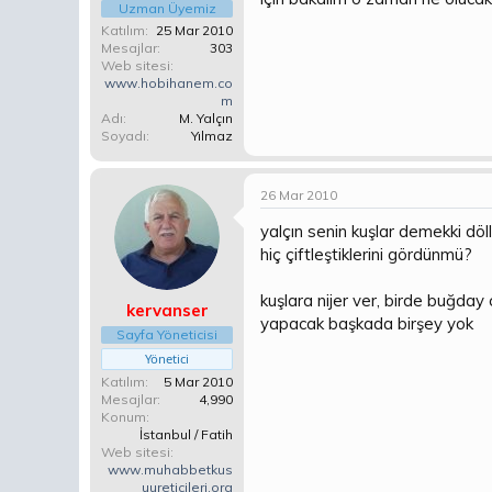
Uzman Üyemiz
Katılım
25 Mar 2010
Mesajlar
303
Web sitesi
www.hobihanem.co
m
Adı
M. Yalçın
Soyadı
Yılmaz
26 Mar 2010
yalçın senin kuşlar demekki döl
hiç çiftleştiklerini gördünmü?
kuşlara nijer ver, birde buğday 
kervanser
yapacak başkada birşey yok
Sayfa Yöneticisi
Yönetici
Katılım
5 Mar 2010
Mesajlar
4,990
Konum
İstanbul / Fatih
Web sitesi
www.muhabbetkus
uureticileri.org