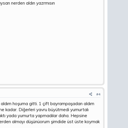
ldıysan nerden aldın yazrmısın
#4
den aldım hoşuma gitti. 1 çift bayrampaşadan aldım
üne kadar. Diğerleri yavru büyütmedi yumurtalı
ş çıktı yada yumurta yapmadılar daha. Hepsine
slerden almayı düşünüorum şimdide üst üste koymak