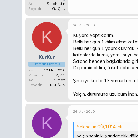
Adı
Selahattin
Soyadı
GÜÇLÜ
26 Mar 2010
K
Kuşlara yaptıklarım.
Belki her gün 1 dilim elma ka
Belki her gün 1 yaprak kıvırcı
kafeslerde kumu, yemi, suyu he
KurKur
Salona benden başkalarıda giri
Uzman Üyemiz
Depomin aldım, fakat daha ver
Katılım
12 Mar 2010
Mesajlar
2,511
Şimdiye kadar 13 yumurtam oldu
Adı
Yılmaz
Soyadı
KURŞUN
Yalçın, durumuna üzüldüm İnan.
26 Mar 2010
K
Selahattin GÜÇLÜ' Alıntı:
yalçın senin kuşlar demekki döll