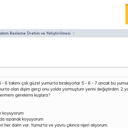
akım Besleme Üretim ve Yetiştirilmesi
- 6 takımı çok güzel yumurta bırakıyorlar 5 - 6 - 7 ancak bu yumur
urta olan dişim gerçi onu yolda yormuştum yerini değiştirdim. 2 ya
 vermem gerekirmi kuşlara?
se koyuyorum
yada ıspanak koyuyorum
i her daim var. Yumurta ve yavru çıkınca nijeri alıyorum.