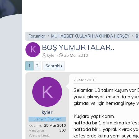
Forumlar
MUHABBET KUŞLARI HAKKINDA HERŞEY
B
BOŞ YUMURTALAR..
K
K
B
kyler
25 Mar 2010
o
a
1
2
Sonraki
n
ş
b
l
u
a
25 Mar 2010
y
n
K
u
g
Selamlar. 10 takım kuşum var 5 
b
ı
yavru çıkmıyor. enson da 5 yum
a
ç
çıkması vs. için herhangi irşey
ş
t
l
a
kyler
Kuşlara yaptıklarım.
a
r
Uzman Üyemiz
t
i
haftada bir 1 dilim elma kafe
Katılım
25 Mar 2010
a
h
haftada bir 1 yaprak kıvırcık 
Mesajlar
303
n
i
kafeslerde kumu yemi suyu nijer
Web sitesi