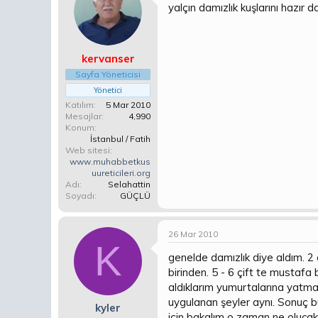
yalçın damızlık kuşlarını hazır 
kervanser
Sayfa Yöneticisi
Yönetici
Katılım
5 Mar 2010
Mesajlar
4,990
Konum
İstanbul / Fatih
Web sitesi
www.muhabbetkus
uureticileri.org
Adı
Selahattin
Soyadı
GÜÇLÜ
26 Mar 2010
K
genelde damızlık diye aldım. 2 
birinden. 5 - 6 çift te mustaf
aldıklarım yumurtalarına yatma
uygulanan şeyler aynı. Sonuç 
kyler
için bakalım o zaman ne oluca