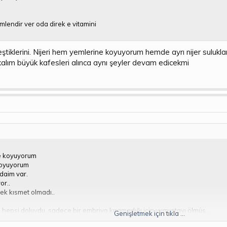
imlendir ver oda direk e vitamini
ştiklerini. Nijeri hem yemlerine koyuyorum hemde ayrı nijer sulukla
kalım büyük kafesleri alınca aynı şeyler devam edicekmi
se koyuyorum
 koyuyorum
daim var.
or..
k kısmet olmadı..
hepsi doluydu, sadece bir embriyo kıramadığı için yumurtayı ölmüş..
Genişletmek için tıkla ...