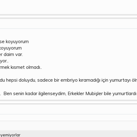
fese koyuyorum
k koyuyorum
r daim var.
yor..
mek kısmet olmadı..
 hepsi doluydu, sadece bir embriyo kıramadığı için yumurtayı öl
. Ben senin kadar ilgilenseydim, Erkekler Mubişler bile yumurtlar
eyemiyorlar