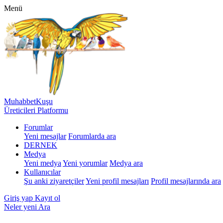
Menü
MuhabbetKuşu
Üreticileri Platformu
Forumlar
Yeni mesajlar
Forumlarda ara
DERNEK
Medya
Yeni medya
Yeni yorumlar
Medya ara
Kullanıcılar
Şu anki ziyaretçiler
Yeni profil mesajları
Profil mesajlarında ara
Giriş yap
Kayıt ol
Neler yeni
Ara