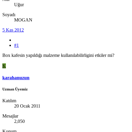
Uğur
Soyadı
MOGAN
5 Kas 2012
#1
Box kafesin yapıldığı malzeme kullanılabilirligini etkiler mi?
K
karahanuzun
Uzman Üyemiz
Katılım
20 Ocak 2011
Mesajlar
2,050
Konum