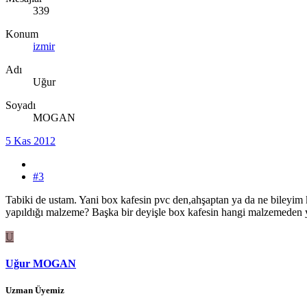
339
Konum
izmir
Adı
Uğur
Soyadı
MOGAN
5 Kas 2012
#3
Tabiki de ustam. Yani box kafesin pvc den,ahşaptan ya da ne bileyim k
yapıldığı malzeme? Başka bir deyişle box kafesin hangi malzemeden y
U
Uğur MOGAN
Uzman Üyemiz