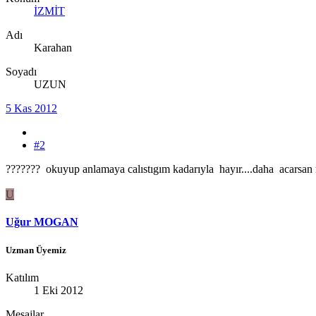
İZMİT
Adı
Karahan
Soyadı
UZUN
5 Kas 2012
#2
??????? okuyup anlamaya calıstıgım kadarıyla hayır....daha acarsan n
U
Uğur MOGAN
Uzman Üyemiz
Katılım
1 Eki 2012
Mesajlar