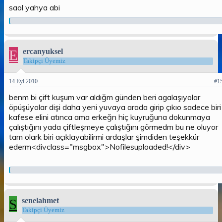
saol yahya abi
E
ercanyuksel
Takipçi Üyemiz
14 Eyl 2010
#1
benm bi çift kuşum var aldığm günden beri agalaşıyolar
öpüşüyolar dişi daha yeni yuvaya arada girip çıkıo sadece biri
kafese elini atınca ama erkeğn hiç kuyruğuna dokunmaya
çalıştığını yada çiftleşmeye çalıştığını görmedm bu ne oluyor
tam olark biri açıklayabilirmi ardaşlar şimdiden teşekkür
ederm<divclass="msgbox">Nofilesuploaded!</div>
S
senelahmet
Takipçi Üyemiz