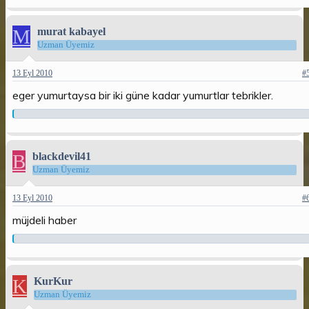
M
murat kabayel
Uzman Üyemiz
13 Eyl 2010
#
eger yumurtaysa bir iki güne kadar yumurtlar tebrikler.
B
blackdevil41
Uzman Üyemiz
13 Eyl 2010
#
müjdeli haber
K
KurKur
Uzman Üyemiz