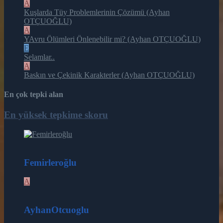
A
Kuşlarda Tüy Problemlerinin Çözümü (Ayhan
OTÇUOĞLU)
A
YAvru Ölümleri Önlenebilir mi? (Ayhan OTÇUOĞLU)
E
Selamlar..
A
Baskın ve Çekinik Karakterler (Ayhan OTÇUOĞLU)
En çok tepki alan
En yüksek tepkime skoru
164
Femirleroğlu
A
26
AyhanOtcuoglu