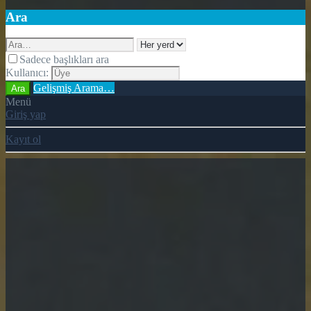
Ara
Sadece başlıkları ara
Kullanıcı:
Gelişmiş Arama…
Ara
Menü
Giriş yap
Kayıt ol