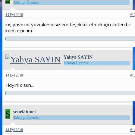
Takipçi Üyemiz
14 Eyl 2010
#1
inş yavrular yavrularsa sizlere teşekkür etmek için zaten bir
konu açıcam
Yahya SAYIN
Uzman Üyemiz
14 Eyl 2010
#1
Hayırlı olsun...
S
senelahmet
Takipçi Üyemiz
14 Eyl 2010
#1