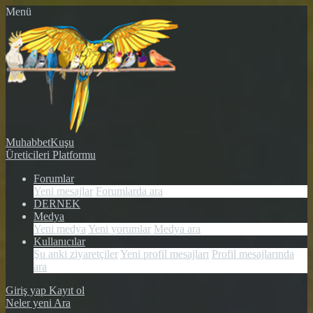
Menü
MuhabbetKuşu
Üreticileri Platformu
Forumlar
Yeni mesajlar
Forumlarda ara
DERNEK
Medya
Yeni medya
Yeni yorumlar
Medya ara
Kullanıcılar
Şu anki ziyaretçiler
Yeni profil mesajları
Profil mesajlarında
ara
Giriş yap
Kayıt ol
Neler yeni
Ara