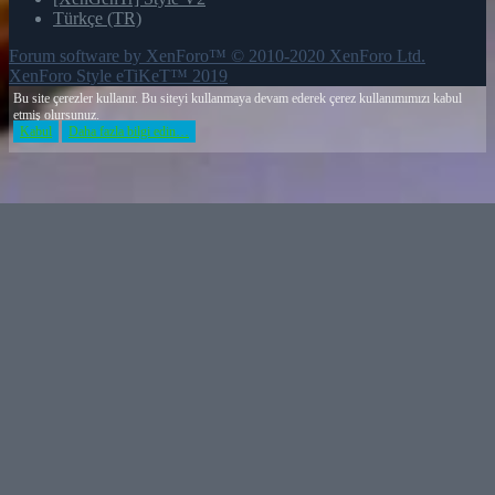
Türkçe (TR)
Forum software by XenForo™
© 2010-2020 XenForo Ltd.
XenForo Style eTiKeT™ 2019
Bu site çerezler kullanır. Bu siteyi kullanmaya devam ederek çerez kullanımımızı kabul
etmiş olursunuz.
Kabul
Daha fazla bilgi edin…