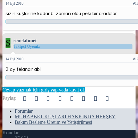
14 Eyl 2010
#1
sizin kuşlar ne kadar bi zaman oldu peki bir aradalar
S
senelahmet
Takipçi Üyemiz
14 Eyl 2010
#1
2 ay felandır abi
Cevap yazmak için giriş yap yada kayıt ol.
Facebook
Twitter
Reddit
Pinterest
Tumblr
WhatsApp
E-posta
Link
Paylaş:
Forumlar
MUHABBET KUŞLARI HAKKINDA HERŞEY
Bakım Besleme Üretim ve Yetiştirilmesi
Konular