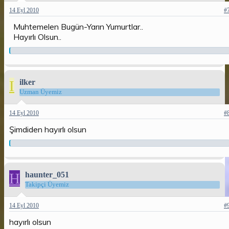
14 Eyl 2010
#
Muhtemelen Bugün-Yarın Yumurtlar..
Hayırlı Olsun..
I
ilker
Uzman Üyemiz
14 Eyl 2010
#
Şimdiden hayırlı olsun
H
haunter_051
Takipçi Üyemiz
14 Eyl 2010
#
hayırlı olsun