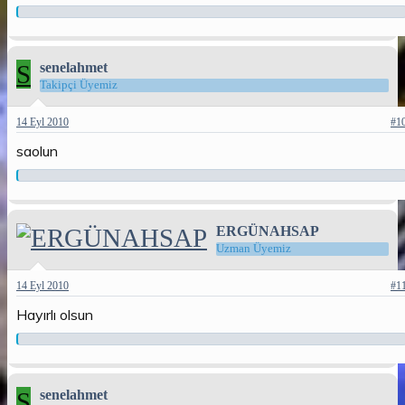
S
senelahmet
Takipçi Üyemiz
14 Eyl 2010
#1
saolun
ERGÜNAHSAP
Uzman Üyemiz
14 Eyl 2010
#1
Hayırlı olsun
S
senelahmet