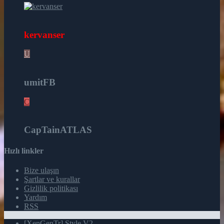
16
kervanser
U
12
umitFB
C
8
CapTainATLAS
Hızlı linkler
Bize ulaşın
Şartlar ve kurallar
Gizlilik politikası
Yardım
RSS
[XenGenTr] Style V2