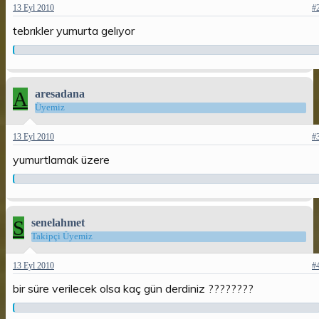
13 Eyl 2010
#
tebrıkler yumurta gelıyor
A
aresadana
Üyemiz
13 Eyl 2010
#
yumurtlamak üzere
S
senelahmet
Takipçi Üyemiz
13 Eyl 2010
#
bir süre verilecek olsa kaç gün derdiniz ????????