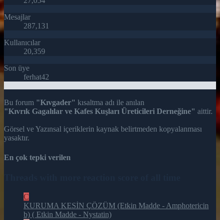
27,054
Mesajlar
287,131
Kullanıcılar
20,359
Son üye
ferhat42
Bu forum
"Kıvgader"
kısaltma adı ile anılan
"Kıvrık Gagalılar ve Kafes Kuşları Üreticileri Derneğine"
aittir.
Görsel ve Yazınsal içeriklerin kaynak belirtmeden kopyalanması
yasaktır.
En çok tepki verilen
Threads with more reaction score of all time
C
KURUMA KESİN ÇÖZÜM (Etkin Madde - Amphotericin
b) ( Etkin Madde - Nystatin)