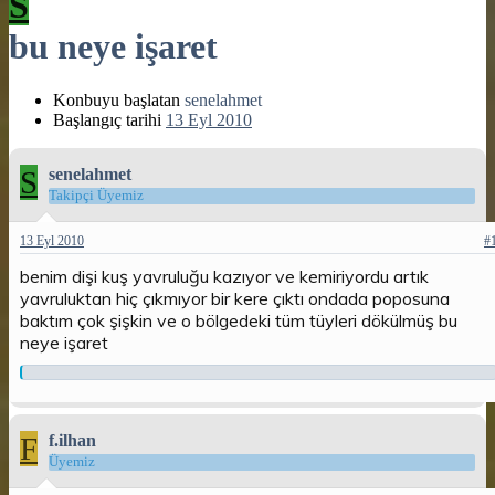
S
bu neye işaret
Konbuyu başlatan
senelahmet
Başlangıç tarihi
13 Eyl 2010
S
senelahmet
Takipçi Üyemiz
13 Eyl 2010
#
benim dişi kuş yavruluğu kazıyor ve kemiriyordu artık
yavruluktan hiç çıkmıyor bir kere çıktı ondada poposuna
baktım çok şişkin ve o bölgedeki tüm tüyleri dökülmüş bu
neye işaret
F
f.ilhan
Üyemiz