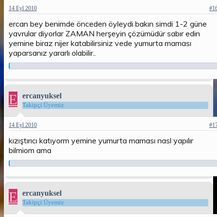
14 Eyl 2010
#1
ercan bey benimde önceden öyleydi bakın simdi 1-2 güne
yavrular diyorlar ZAMAN herşeyin çözümüdür sabır edin
yemine biraz nijer katabilirsiniz vede yumurta maması
yaparsanız yararlı olabilir..
E
ercanyuksel
Takipçi Üyemiz
14 Eyl 2010
#1
kızıştırıcı katıyorm yemine yumurta maması nasl yapılır
bilmiom ama
E
ercanyuksel
Takipçi Üyemiz