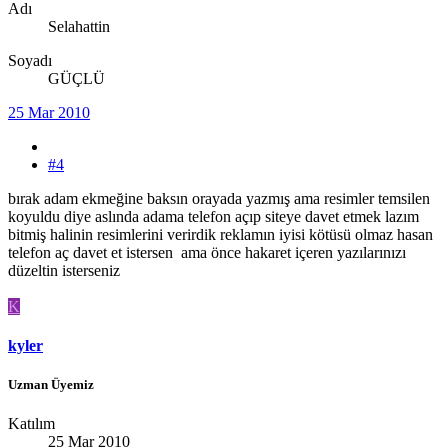
Adı
Selahattin
Soyadı
GÜÇLÜ
25 Mar 2010
#4
bırak adam ekmeğine baksın orayada yazmış ama resimler temsilen
koyuldu diye aslında adama telefon açıp siteye davet etmek lazım
bitmiş halinin resimlerini verirdik reklamın iyisi kötüsü olmaz hasan
telefon aç davet et istersen ama önce hakaret içeren yazılarınızı
düzeltin isterseniz
K
kyler
Uzman Üyemiz
Katılım
25 Mar 2010