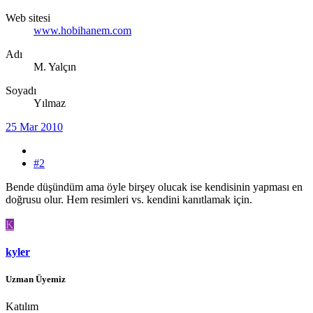
Web sitesi
www.hobihanem.com
Adı
M. Yalçın
Soyadı
Yılmaz
25 Mar 2010
#2
Bende düşündüm ama öyle birşey olucak ise kendisinin yapması en
doğrusu olur. Hem resimleri vs. kendini kanıtlamak için.
K
kyler
Uzman Üyemiz
Katılım