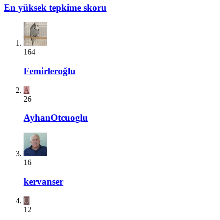
En yüksek tepkime skoru
164
Femirleroğlu
A
26
AyhanOtcuoglu
16
kervanser
U
12