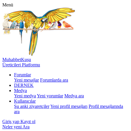
Menü
MuhabbetKuşu
Üreticileri Platformu
Forumlar
Yeni mesajlar
Forumlarda ara
DERNEK
Medya
Yeni medya
Yeni yorumlar
Medya ara
Kullanıcılar
Şu anki ziyaretçiler
Yeni profil mesajları
Profil mesajlarında
ara
Giriş yap
Kayıt ol
Neler yeni
Ara