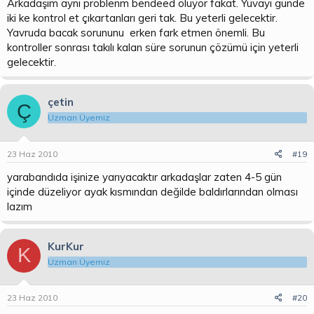
Arkadaşım aynı problenm bendeed oluyor fakat. Yuvayı günde
iki ke kontrol et çıkartanları geri tak. Bu yeterli gelecektir.
Yavruda bacak sorununu erken fark etmen önemli. Bu
kontroller sonrası takılı kalan süre sorunun çözümü için yeterli
gelecektir.
çetin
Ç
Uzman Üyemiz
23 Haz 2010
#19
yarabandıda işinize yarıyacaktır arkadaşlar zaten 4-5 gün
içinde düzeliyor ayak kısmından değilde baldırlarından olması
lazım
KurKur
K
Uzman Üyemiz
23 Haz 2010
#20