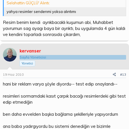
Selahattin GÜÇLÜ' Alıntı:
yahya resimler sendenmi yoksa alıntımı
Resim benim kendi ayrıkbacaklı kuşumun abi, Muhabbet
yavrumun sag ayagı baya bir ayrıktı, bu uygulamda 4 gün kaldı
ve kendini toparladı sonrasıda çıkardım,
kervanser
Sayfa Yöneticisi
Yönetici
19 Haz 2010
#13
hani bir reklam varya şöyle diyordu-- test edip onaylandı--
resimleri sormamdaki kasıt çarpık bacağı resimlerdeki gibi test
edip etmediğin
ben daha evvelden başka bağlama şekilleriyle yapıyordum
ana baba yadırgıyordu bu sistemi denediğin ve bizimle