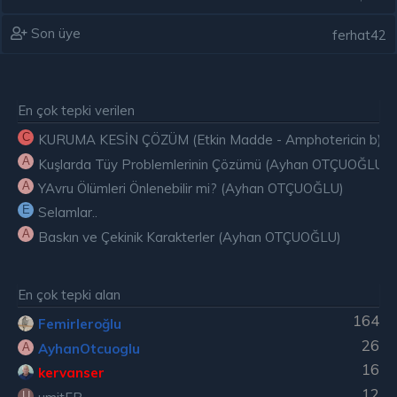
Son üye
ferhat42
En çok tepki verilen
C
KURUMA KESİN ÇÖZÜM (Etkin Madde - Amphotericin b) ( E
A
Kuşlarda Tüy Problemlerinin Çözümü (Ayhan OTÇUOĞLU)
A
YAvru Ölümleri Önlenebilir mi? (Ayhan OTÇUOĞLU)
E
Selamlar..
A
Baskın ve Çekinik Karakterler (Ayhan OTÇUOĞLU)
En çok tepki alan
164
Femirleroğlu
26
AyhanOtcuoglu
A
16
kervanser
12
U