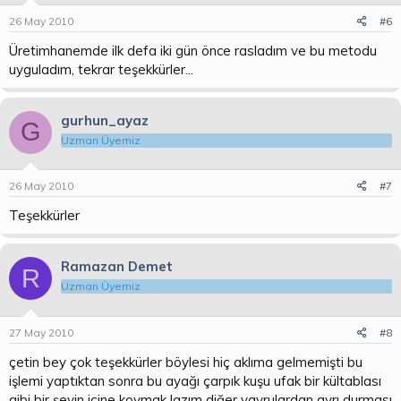
26 May 2010
#6
Üretimhanemde ilk defa iki gün önce rasladım ve bu metodu
uyguladım, tekrar teşekkürler...
gurhun_ayaz
G
Uzman Üyemiz
26 May 2010
#7
Teşekkürler
Ramazan Demet
R
Uzman Üyemiz
27 May 2010
#8
çetin bey çok teşekkürler böylesi hiç aklıma gelmemişti bu
işlemi yaptıktan sonra bu ayağı çarpık kuşu ufak bir kültablası
gibi bir şeyin içine koymak lazım diğer yavrulardan ayrı durması