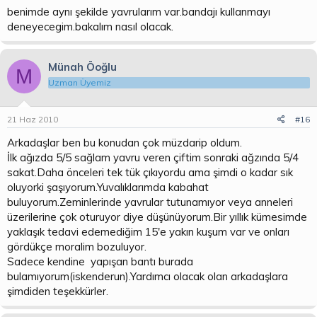
benimde aynı şekilde yavrularım var.bandajı kullanmayı
deneyecegim.bakalım nasıl olacak.
Münah Öoğlu
M
Uzman Üyemiz
21 Haz 2010
#16
Arkadaşlar ben bu konudan çok müzdarip oldum.
İlk ağızda 5/5 sağlam yavru veren çiftim sonraki ağzında 5/4
sakat.Daha önceleri tek tük çıkıyordu ama şimdi o kadar sık
oluyorki şaşıyorum.Yuvalıklarımda kabahat
buluyorum.Zeminlerinde yavrular tutunamıyor veya anneleri
üzerilerine çok oturuyor diye düşünüyorum.Bir yıllık kümesimde
yaklaşık tedavi edemediğim 15'e yakın kuşum var ve onları
gördükçe moralim bozuluyor.
Sadece kendine yapışan bantı burada
bulamıyorum(iskenderun).Yardımcı olacak olan arkadaşlara
şimdiden teşekkürler.