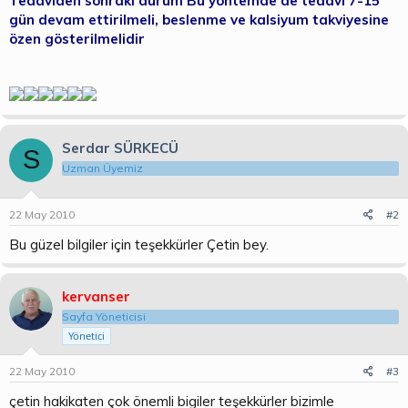
Tedaviden sonraki durum Bu yöntemde de tedavi 7-15
gün devam ettirilmeli, beslenme ve kalsiyum takviyesine
özen gösterilmelidir
Serdar SÜRKECÜ
S
Uzman Üyemiz
22 May 2010
#2
Bu güzel bilgiler için teşekkürler Çetin bey.
kervanser
Sayfa Yöneticisi
Yönetici
22 May 2010
#3
çetin hakikaten çok önemli bigiler teşekkürler bizimle