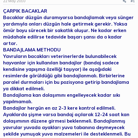
22 May 2010
#1
b
ı
a
ç
ÇARPIK BACAKLAR
ş
t
Bacaklar düzgün duramıyorsa bandajlamak veya sünger
l
a
a
r
yardımıyla onları düzgün hale getirmek gerekir. Yoksa
t
i
ömür boyu sürecek bir sakatlık oluşur. Ne kadar erken
a
h
müdahale edilirse tedavide başarı şansı da o kadar
n
i
artar.
BANDAJLAMA METHODU
Yavruların bacakları veterinerlerde bulunabilecek
hayvanlar için kullanılan bandajlar (bandaj sadece
kendisine yapışma özelliği taşıyor) ile aşağıdaki
resimlerde görüldüğü gibi bandajlanmalı. Birbirlerine
paralel durmaları için bu pozisyona getirip bandajlama
ya dikkat edilmeli.
Bandajlama kan dolaşımını engelleyecek kadar sıkı
yapılmamalı.
Bandajlar hergün en az 2-3 kere kontrol edilmeli.
Ayaklarda şişme varsa bandaj açılarak 12-24 saat kan
dolaşımının düzene girmesi beklenmeli. Bandajlanmış
yavrular yuvada ayakları yuva tabanına deymeyecek
şekilde yumuşak yuva malzemeleri ile desteklenmeli. Bu