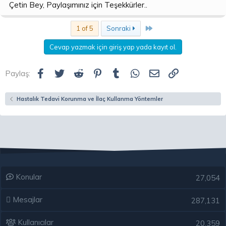
Çetin Bey, Paylaşımınız için Teşekkürler..
Son
1 of 5
Sonraki
Cevap yazmak için giriş yap yada kayıt ol.
Facebook
Twitter
Reddit
Pinterest
Tumblr
WhatsApp
E-posta
Link
Paylaş:
Hastalık Tedavi Korunma ve İlaç Kullanma Yöntemler
Konular
27,054
Mesajlar
287,131
Kullanıcılar
20,359