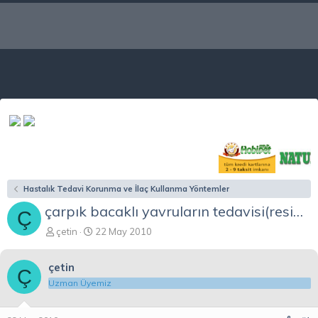
Hastalık Tedavi Korunma ve İlaç Kullanma Yöntemler
çarpık bacaklı yavruların tedavisi(resimli)
Ç
K
B
çetin
22 May 2010
o
a
n
ş
çetin
b
l
Ç
u
a
Uzman Üyemiz
y
n
u
g