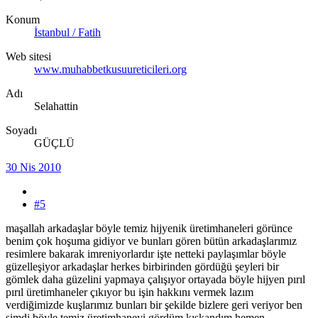
Konum
İstanbul / Fatih
Web sitesi
www.muhabbetkusuureticileri.org
Adı
Selahattin
Soyadı
GÜÇLÜ
30 Nis 2010
#5
maşallah arkadaşlar böyle temiz hijyenik üretimhaneleri görünce
benim çok hoşuma gidiyor ve bunları gören bütün arkadaşlarımız
resimlere bakarak imreniyorlardır işte netteki paylaşımlar böyle
güzelleşiyor arkadaşlar herkes birbirinden gördüğü şeyleri bir
gömlek daha güzelini yapmaya çalışıyor ortayada böyle hijyen pırıl
pırıl üretimhaneler çıkıyor bu işin hakkını vermek lazım
verdiğimizde kuşlarımız bunları bir şekilde bizlere geri veriyor ben
şimdi böyle temiz üretimhaneyi gördüm kıskandım hemen