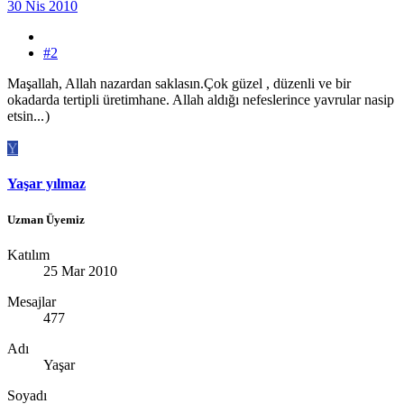
30 Nis 2010
#2
Maşallah, Allah nazardan saklasın.Çok güzel , düzenli ve bir
okadarda tertipli üretimhane. Allah aldığı nefeslerince yavrular nasip
etsin...
)
Y
Yaşar yılmaz
Uzman Üyemiz
Katılım
25 Mar 2010
Mesajlar
477
Adı
Yaşar
Soyadı