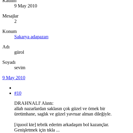
Katılım
9 May 2010
Mesajlar
2
Konum
Sakarya adapazarı
Adı
gürol
Soyadı
sevim
9 May 2010
#10
DRAHNALI' Alıntı:
allah nazarlardan saklasın çok güzel ve örnek bir
üretimhane, saglık ve güzel yavruar alman dileğiyle.
[/quool kte] tebrik ederim arkadaşım bol kazançlar.
Genişletmek için tıkla ...