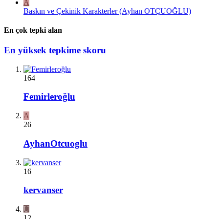
A
Baskın ve Çekinik Karakterler (Ayhan OTÇUOĞLU)
En çok tepki alan
En yüksek tepkime skoru
164
Femirleroğlu
A
26
AyhanOtcuoglu
16
kervanser
U
12