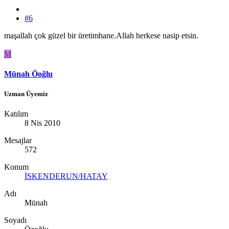
#6
maşallah çok güzel bir üretimhane.Allah herkese nasip etsin.
M
Münah Öoğlu
Uzman Üyemiz
Katılım
8 Nis 2010
Mesajlar
572
Konum
İSKENDERUN/HATAY
Adı
Münah
Soyadı