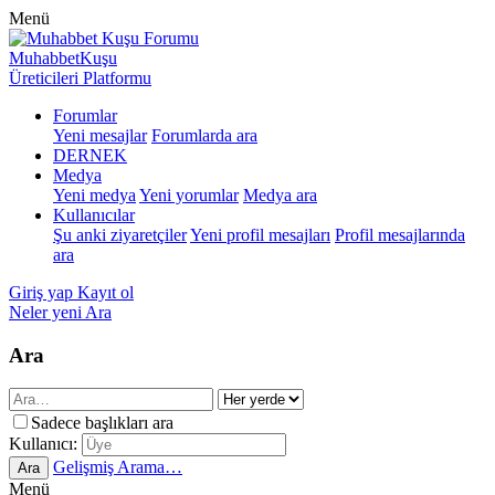
Menü
MuhabbetKuşu
Üreticileri Platformu
Forumlar
Yeni mesajlar
Forumlarda ara
DERNEK
Medya
Yeni medya
Yeni yorumlar
Medya ara
Kullanıcılar
Şu anki ziyaretçiler
Yeni profil mesajları
Profil mesajlarında
ara
Giriş yap
Kayıt ol
Neler yeni
Ara
Ara
Sadece başlıkları ara
Kullanıcı:
Gelişmiş Arama…
Ara
Menü