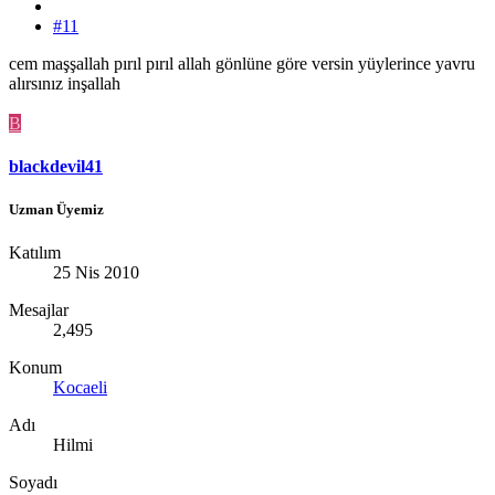
#11
cem maşşallah pırıl pırıl allah gönlüne göre versin yüylerince yavru
alırsınız inşallah
B
blackdevil41
Uzman Üyemiz
Katılım
25 Nis 2010
Mesajlar
2,495
Konum
Kocaeli
Adı
Hilmi
Soyadı