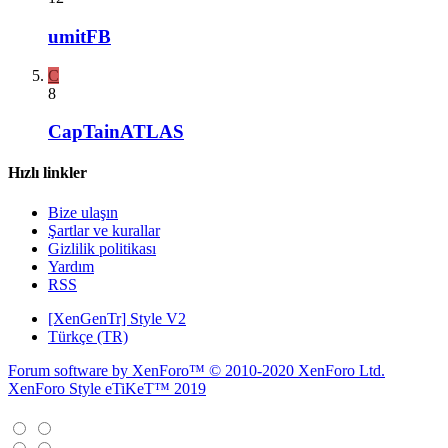
umitFB
C
8
CapTainATLAS
Hızlı linkler
Bize ulaşın
Şartlar ve kurallar
Gizlilik politikası
Yardım
RSS
[XenGenTr] Style V2
Türkçe (TR)
Forum software by XenForo™
© 2010-2020 XenForo Ltd.
XenForo Style eTiKeT™ 2019