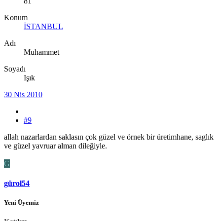
81
Konum
İSTANBUL
Adı
Muhammet
Soyadı
Işık
30 Nis 2010
#9
allah nazarlardan saklasın çok güzel ve örnek bir üretimhane, saglık
ve güzel yavruar alman dileğiyle.
G
gürol54
Yeni Üyemiz