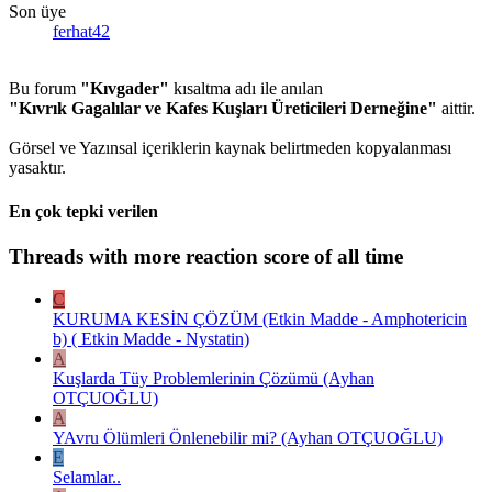
Son üye
ferhat42
Bu forum
"Kıvgader"
kısaltma adı ile anılan
"Kıvrık Gagalılar ve Kafes Kuşları Üreticileri Derneğine"
aittir.
Görsel ve Yazınsal içeriklerin kaynak belirtmeden kopyalanması
yasaktır.
En çok tepki verilen
Threads with more reaction score of all time
C
KURUMA KESİN ÇÖZÜM (Etkin Madde - Amphotericin
b) ( Etkin Madde - Nystatin)
A
Kuşlarda Tüy Problemlerinin Çözümü (Ayhan
OTÇUOĞLU)
A
YAvru Ölümleri Önlenebilir mi? (Ayhan OTÇUOĞLU)
E
Selamlar..