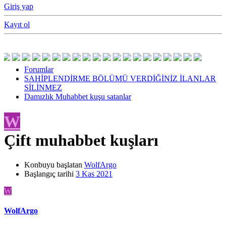
Giriş yap
Kayıt ol
Forumlar
SAHİPLENDİRME BÖLÜMÜ VERDİĞİNİZ İLANLAR
SİLİNMEZ
Damızlık Muhabbet kuşu satanlar
W
Çift muhabbet kuşları
Konbuyu başlatan
WolfArgo
Başlangıç tarihi
3 Kas 2021
W
WolfArgo