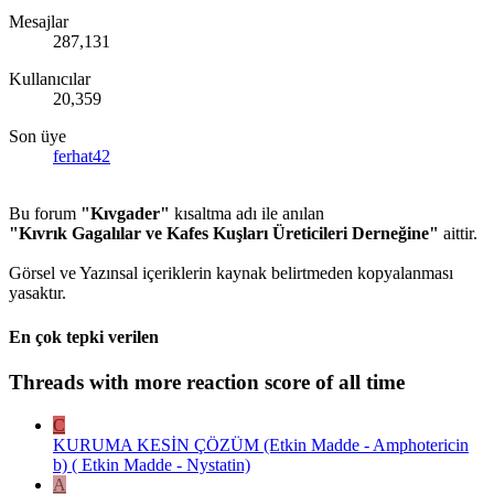
Mesajlar
287,131
Kullanıcılar
20,359
Son üye
ferhat42
Bu forum
"Kıvgader"
kısaltma adı ile anılan
"Kıvrık Gagalılar ve Kafes Kuşları Üreticileri Derneğine"
aittir.
Görsel ve Yazınsal içeriklerin kaynak belirtmeden kopyalanması
yasaktır.
En çok tepki verilen
Threads with more reaction score of all time
C
KURUMA KESİN ÇÖZÜM (Etkin Madde - Amphotericin
b) ( Etkin Madde - Nystatin)
A