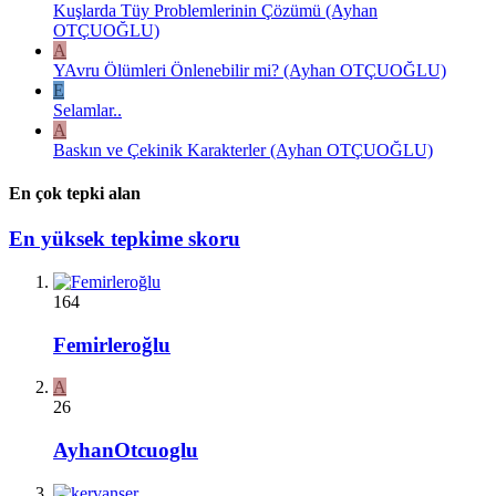
Kuşlarda Tüy Problemlerinin Çözümü (Ayhan
OTÇUOĞLU)
A
YAvru Ölümleri Önlenebilir mi? (Ayhan OTÇUOĞLU)
E
Selamlar..
A
Baskın ve Çekinik Karakterler (Ayhan OTÇUOĞLU)
En çok tepki alan
En yüksek tepkime skoru
164
Femirleroğlu
A
26
AyhanOtcuoglu