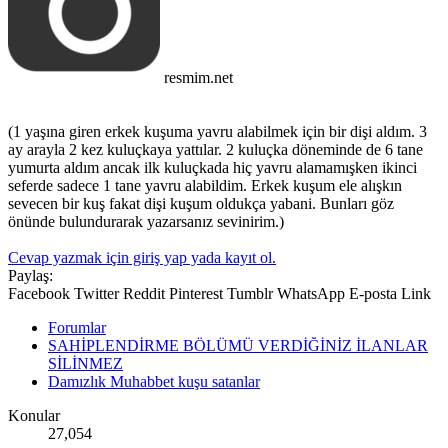
resmim.net
(1 yaşına giren erkek kuşuma yavru alabilmek için bir dişi aldım. 3
ay arayla 2 kez kuluçkaya yattılar. 2 kuluçka döneminde de 6 tane
yumurta aldım ancak ilk kuluçkada hiç yavru alamamışken ikinci
seferde sadece 1 tane yavru alabildim. Erkek kuşum ele alışkın
sevecen bir kuş fakat dişi kuşum oldukça yabani. Bunları göz
önünde bulundurarak yazarsanız sevinirim.)
Cevap yazmak için giriş yap yada kayıt ol.
Paylaş:
Facebook
Twitter
Reddit
Pinterest
Tumblr
WhatsApp
E-posta
Link
Forumlar
SAHİPLENDİRME BÖLÜMÜ VERDİĞİNİZ İLANLAR
SİLİNMEZ
Damızlık Muhabbet kuşu satanlar
Konular
27,054