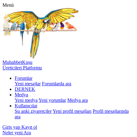
Menü
MuhabbetKuşu
Üreticileri Platformu
Forumlar
Yeni mesajlar
Forumlarda ara
DERNEK
Medya
Yeni medya
Yeni yorumlar
Medya ara
Kullanıcılar
Şu anki ziyaretçiler
Yeni profil mesajları
Profil mesajlarında
ara
Giriş yap
Kayıt ol
Neler yeni
Ara