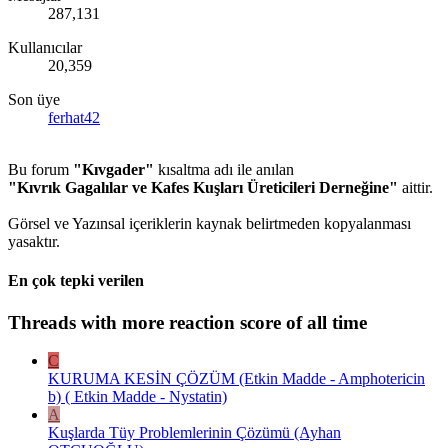
287,131
Kullanıcılar
20,359
Son üye
ferhat42
Bu forum
"Kıvgader"
kısaltma adı ile anılan
"Kıvrık Gagalılar ve Kafes Kuşları Üreticileri Derneğine"
aittir.
Görsel ve Yazınsal içeriklerin kaynak belirtmeden kopyalanması
yasaktır.
En çok tepki verilen
Threads with more reaction score of all time
C
KURUMA KESİN ÇÖZÜM (Etkin Madde - Amphotericin
b) ( Etkin Madde - Nystatin)
A
Kuşlarda Tüy Problemlerinin Çözümü (Ayhan