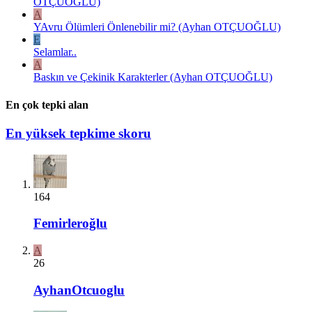
OTÇUOĞLU)
A
YAvru Ölümleri Önlenebilir mi? (Ayhan OTÇUOĞLU)
E
Selamlar..
A
Baskın ve Çekinik Karakterler (Ayhan OTÇUOĞLU)
En çok tepki alan
En yüksek tepkime skoru
164
Femirleroğlu
A
26
AyhanOtcuoglu