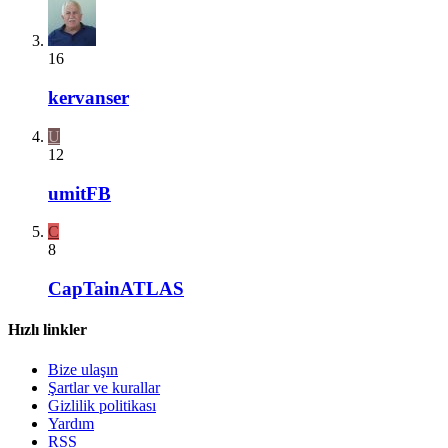
16
kervanser
U
12
umitFB
C
8
CapTainATLAS
Hızlı linkler
Bize ulaşın
Şartlar ve kurallar
Gizlilik politikası
Yardım
RSS