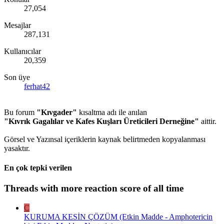
27,054
Mesajlar
287,131
Kullanıcılar
20,359
Son üye
ferhat42
Bu forum
"Kıvgader"
kısaltma adı ile anılan
"Kıvrık Gagalılar ve Kafes Kuşları Üreticileri Derneğine"
aittir.
Görsel ve Yazınsal içeriklerin kaynak belirtmeden kopyalanması
yasaktır.
En çok tepki verilen
Threads with more reaction score of all time
C
KURUMA KESİN ÇÖZÜM (Etkin Madde - Amphotericin