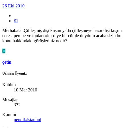
26 Eki 2010
#1
Merhabalar.Çiftleşmiş dişi kuşun yada çiftleşmeye hazır dişi kuşun
ceresi pembe ve tonları olur diye bir cümle duydum acaba sizin bu
konu hakkındaki görüşleriniz nedir?
Ç
çetin
Uzman Üyemiz
Katılım
10 Mar 2010
Mesajlar
332
Konum
pendik/istanbul