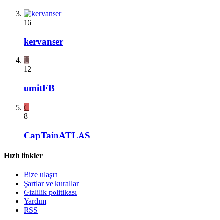
16
kervanser
U
12
umitFB
C
8
CapTainATLAS
Hızlı linkler
Bize ulaşın
Şartlar ve kurallar
Gizlilik politikası
Yardım
RSS