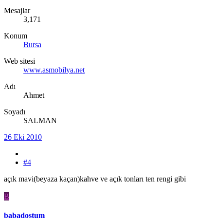
Mesajlar
3,171
Konum
Bursa
Web sitesi
www.asmobilya.net
Adı
Ahmet
Soyadı
SALMAN
26 Eki 2010
#4
açık mavi(beyaza kaçan)kahve ve açık tonları ten rengi gibi
B
babadostum