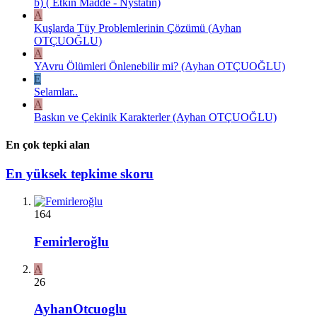
b) ( Etkin Madde - Nystatin)
A
Kuşlarda Tüy Problemlerinin Çözümü (Ayhan
OTÇUOĞLU)
A
YAvru Ölümleri Önlenebilir mi? (Ayhan OTÇUOĞLU)
E
Selamlar..
A
Baskın ve Çekinik Karakterler (Ayhan OTÇUOĞLU)
En çok tepki alan
En yüksek tepkime skoru
164
Femirleroğlu
A
26
AyhanOtcuoglu