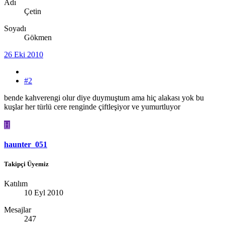
Adı
Çetin
Soyadı
Gökmen
26 Eki 2010
#2
bende kahverengi olur diye duymuştum ama hiç alakası yok bu
kuşlar her türlü cere renginde çiftleşiyor ve yumurtluyor
H
haunter_051
Takipçi Üyemiz
Katılım
10 Eyl 2010
Mesajlar
247