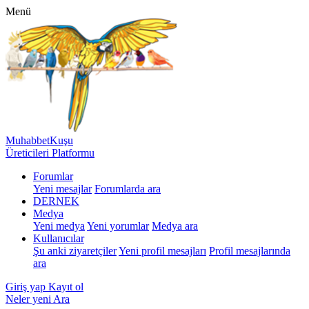
Menü
MuhabbetKuşu
Üreticileri Platformu
Forumlar
Yeni mesajlar
Forumlarda ara
DERNEK
Medya
Yeni medya
Yeni yorumlar
Medya ara
Kullanıcılar
Şu anki ziyaretçiler
Yeni profil mesajları
Profil mesajlarında
ara
Giriş yap
Kayıt ol
Neler yeni
Ara