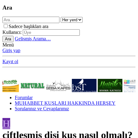
Ara
Sadece başlıkları ara
Kullanıcı:
Gelişmiş Arama…
Ara
Menü
Giriş yap
Kayıt ol
Forumlar
MUHABBET KUŞLARI HAKKINDA HERŞEY
Sorularınız ve Cevaplarımız
H
çiftleşmiş dişi kuş nasıl olmalı?