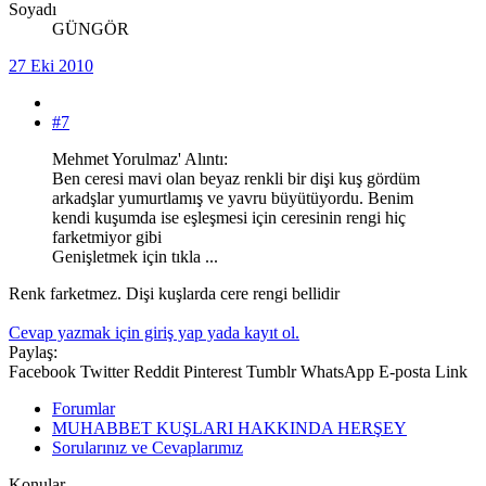
Soyadı
GÜNGÖR
27 Eki 2010
#7
Mehmet Yorulmaz' Alıntı:
Ben ceresi mavi olan beyaz renkli bir dişi kuş gördüm
arkadşlar yumurtlamış ve yavru büyütüyordu. Benim
kendi kuşumda ise eşleşmesi için ceresinin rengi hiç
farketmiyor gibi
Genişletmek için tıkla ...
Renk farketmez. Dişi kuşlarda cere rengi bellidir
Cevap yazmak için giriş yap yada kayıt ol.
Paylaş:
Facebook
Twitter
Reddit
Pinterest
Tumblr
WhatsApp
E-posta
Link
Forumlar
MUHABBET KUŞLARI HAKKINDA HERŞEY
Sorularınız ve Cevaplarımız
Konular