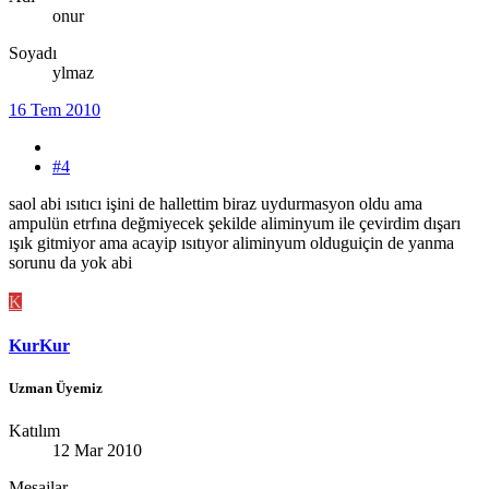
onur
Soyadı
ylmaz
16 Tem 2010
#4
saol abi ısıtıcı işini de hallettim biraz uydurmasyon oldu ama
ampulün etrfına değmiyecek şekilde aliminyum ile çevirdim dışarı
ışık gitmiyor ama acayip ısıtıyor aliminyum olduguiçin de yanma
sorunu da yok abi
K
KurKur
Uzman Üyemiz
Katılım
12 Mar 2010
Mesajlar