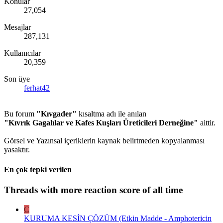
Konular
27,054
Mesajlar
287,131
Kullanıcılar
20,359
Son üye
ferhat42
Bu forum
"Kıvgader"
kısaltma adı ile anılan
"Kıvrık Gagalılar ve Kafes Kuşları Üreticileri Derneğine"
aittir.
Görsel ve Yazınsal içeriklerin kaynak belirtmeden kopyalanması
yasaktır.
En çok tepki verilen
Threads with more reaction score of all time
C
KURUMA KESİN ÇÖZÜM (Etkin Madde - Amphotericin