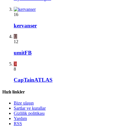
16
kervanser
U
12
umitFB
C
8
CapTainATLAS
Hızlı linkler
Bize ulaşın
Şartlar ve kurallar
Gizlilik politikası
Yardım
RSS