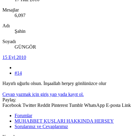
Mesajlar
6,097
Adı
Şahin
Soyadı
GÜNGÖR
15 Eyl 2010
#14
Hayırlı uğurlu olsun. İnşaallah herşey gönlünüzce olur
Cevap yazmak için giriş yap yada kayıt ol.
Paylaş:
Facebook
Twitter
Reddit
Pinterest
Tumblr
WhatsApp
E-posta
Link
Forumlar
MUHABBET KUŞLARI HAKKINDA HERŞEY
Sorularınız ve Cevaplarımız