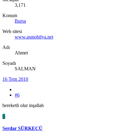
3,171
Konum
Bursa
Web sitesi
www.asmobilya.net
Adı
Ahmet
Soyadı
SALMAN
16 Tem 2010
#6
bereketli olur inşallah
S
Serdar SÜRKECÜ