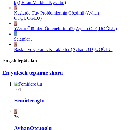
b) ( Etkin Madde - Nystatin)
A
Kuşlarda Tüy Problemlerinin Çözümü (Ayhan
OTÇUOĞLU)
A
YAvru Ölümleri Önlenebilir mi? (Ayhan OTÇUOĞLU)
E
Selamlar..
A
Baskın ve Çekinik Karakterler (Ayhan OTÇUOĞLU)
En çok tepki alan
En yüksek tepkime skoru
164
Femirleroğlu
A
26
AyhanOtcuoglu