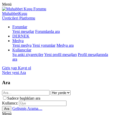
Menü
MuhabbetKuşu
Üreticileri Platformu
Forumlar
Yeni mesajlar
Forumlarda ara
DERNEK
Medya
Yeni medya
Yeni yorumlar
Medya ara
Kullanıcılar
Şu anki ziyaretçiler
Yeni profil mesajları
Profil mesajlarında
ara
Giriş yap
Kayıt ol
Neler yeni
Ara
Ara
Sadece başlıkları ara
Kullanıcı:
Gelişmiş Arama…
Ara
Menü