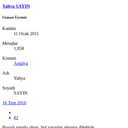
Yahya SAYIN
Uzman Üyemiz
Katılım
11 Ocak 2011
Mesajlar
1,958
Konum
Antalya
Adı
Yahya
Soyadı
SAYIN
16 Tem 2010
#2
Hayırlı ugurlu olsun, bol yavrular almanız dileğiyle...