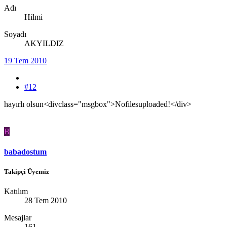
Adı
Hilmi
Soyadı
AKYILDIZ
19 Tem 2010
#12
hayırlı olsun<divclass="msgbox">Nofilesuploaded!</div>
B
babadostum
Takipçi Üyemiz
Katılım
28 Tem 2010
Mesajlar
161