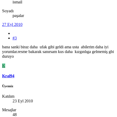
ismail
Soyadı
paşalar
27 Eyl 2010
#3
bana sanki biraz daha ufak gibi geldi ama usta abilerim daha iyi
yorumlar.resme bakarak sanırsam kus daha kızgınlıga gelmemiş gbi
duruyo
K
Kral94
Üyemiz
Katılım
23 Eyl 2010
Mesajlar
48