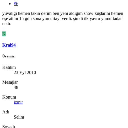
#6
yuvalığı hemen takın derim ben yeni aldığım show kuşlarını hemen
eşe attım 15 gün sona yumurtayı verdi. şimdi ilk yavru yumurtadan
cıktı.
K
Kral94
Üyemiz
Katılım
23 Eyl 2010
Mesajlar
48
Konum
izmir
Adı
Selim
Soyadı