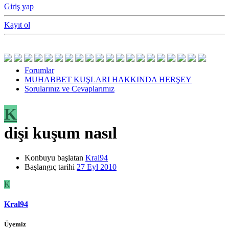
Giriş yap
Kayıt ol
Forumlar
MUHABBET KUŞLARI HAKKINDA HERŞEY
Sorularınız ve Cevaplarımız
K
dişi kuşum nasıl
Konbuyu başlatan
Kral94
Başlangıç tarihi
27 Eyl 2010
K
Kral94
Üyemiz