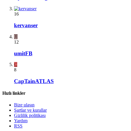
16
kervanser
U
12
umitFB
C
8
CapTainATLAS
Hızlı linkler
Bize ulaşın
Şartlar ve kurallar
Gizlilik politikası
Yardım
RSS