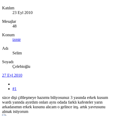
Katılım
23 Eyl 2010
Mesajlar
48
Konum
izmir
Adı
Selim
Soyadı
Çelebioğlu
27 Eyl 2010
#1
sizce dişi çiftleşmeye hazırmı biliyosunuz 3 yasında erkek kusum
wardı yannda ayırdım onları aynı odada farklı kafesteler yarın
arkadasımın erkek kusunu alıcam o gelince inş. artık yavrusunu
almak istiyorum