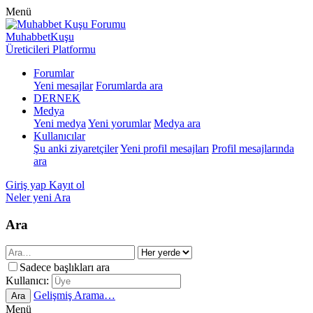
Menü
MuhabbetKuşu
Üreticileri Platformu
Forumlar
Yeni mesajlar
Forumlarda ara
DERNEK
Medya
Yeni medya
Yeni yorumlar
Medya ara
Kullanıcılar
Şu anki ziyaretçiler
Yeni profil mesajları
Profil mesajlarında
ara
Giriş yap
Kayıt ol
Neler yeni
Ara
Ara
Sadece başlıkları ara
Kullanıcı:
Gelişmiş Arama…
Ara
Menü