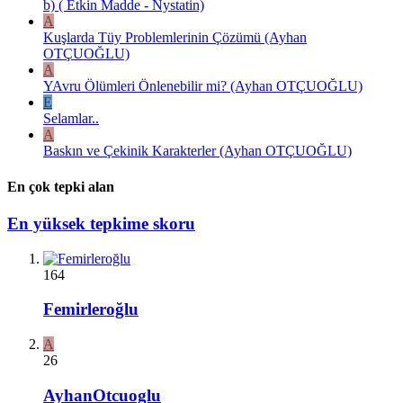
b) ( Etkin Madde - Nystatin)
A
Kuşlarda Tüy Problemlerinin Çözümü (Ayhan
OTÇUOĞLU)
A
YAvru Ölümleri Önlenebilir mi? (Ayhan OTÇUOĞLU)
E
Selamlar..
A
Baskın ve Çekinik Karakterler (Ayhan OTÇUOĞLU)
En çok tepki alan
En yüksek tepkime skoru
164
Femirleroğlu
A
26
AyhanOtcuoglu