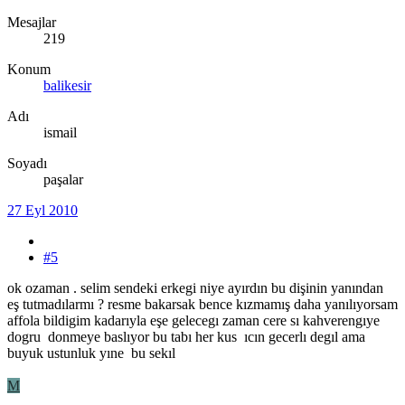
Mesajlar
219
Konum
balikesir
Adı
ismail
Soyadı
paşalar
27 Eyl 2010
#5
ok ozaman . selim sendeki erkegi niye ayırdın bu dişinin yanından
eş tutmadılarmı ? resme bakarsak bence kızmamış daha yanılıyorsam
affola bildigim kadarıyla eşe gelecegı zaman cere sı kahverengıye
dogru donmeye baslıyor bu tabı her kus ıcın gecerlı degıl ama
buyuk ustunluk yıne bu sekıl
M