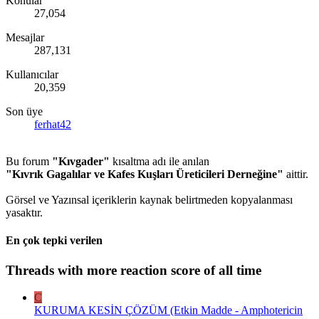
Konular
27,054
Mesajlar
287,131
Kullanıcılar
20,359
Son üye
ferhat42
Bu forum
"Kıvgader"
kısaltma adı ile anılan
"Kıvrık Gagalılar ve Kafes Kuşları Üreticileri Derneğine"
aittir.
Görsel ve Yazınsal içeriklerin kaynak belirtmeden kopyalanması
yasaktır.
En çok tepki verilen
Threads with more reaction score of all time
C
KURUMA KESİN ÇÖZÜM (Etkin Madde - Amphotericin