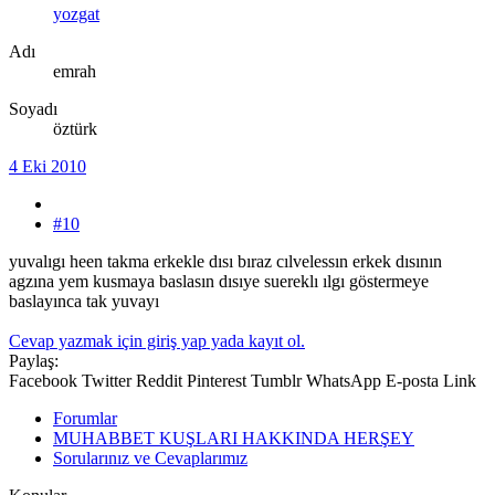
yozgat
Adı
emrah
Soyadı
öztürk
4 Eki 2010
#10
yuvalıgı heen takma erkekle dısı bıraz cılvelessın erkek dısının
agzına yem kusmaya baslasın dısıye suereklı ılgı göstermeye
baslayınca tak yuvayı
Cevap yazmak için giriş yap yada kayıt ol.
Paylaş:
Facebook
Twitter
Reddit
Pinterest
Tumblr
WhatsApp
E-posta
Link
Forumlar
MUHABBET KUŞLARI HAKKINDA HERŞEY
Sorularınız ve Cevaplarımız