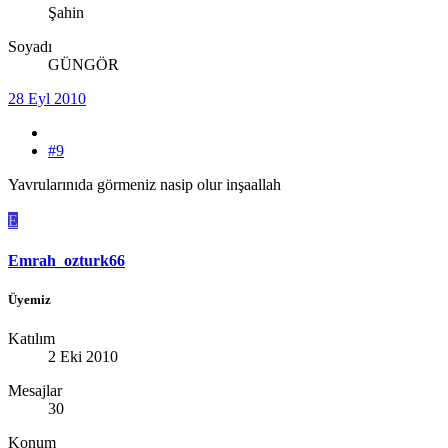
Şahin
Soyadı
GÜNGÖR
28 Eyl 2010
#9
Yavrularınıda görmeniz nasip olur inşaallah
E
Emrah_ozturk66
Üyemiz
Katılım
2 Eki 2010
Mesajlar
30
Konum