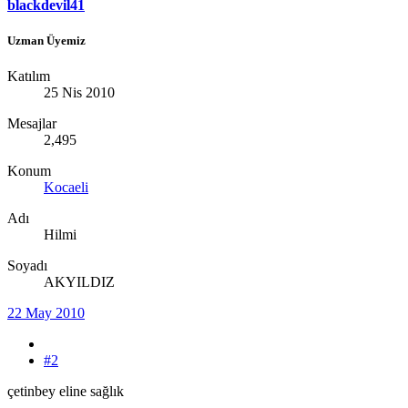
blackdevil41
Uzman Üyemiz
Katılım
25 Nis 2010
Mesajlar
2,495
Konum
Kocaeli
Adı
Hilmi
Soyadı
AKYILDIZ
22 May 2010
#2
çetinbey eline sağlık