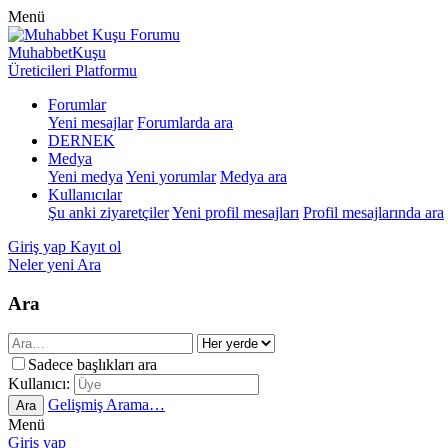
Menü
MuhabbetKuşu
Üreticileri Platformu
Forumlar
Yeni mesajlar
Forumlarda ara
DERNEK
Medya
Yeni medya
Yeni yorumlar
Medya ara
Kullanıcılar
Şu anki ziyaretçiler
Yeni profil mesajları
Profil mesajlarında ara
Giriş yap
Kayıt ol
Neler yeni
Ara
Ara
Sadece başlıkları ara
Kullanıcı:
Gelişmiş Arama…
Ara
Menü
Giriş yap