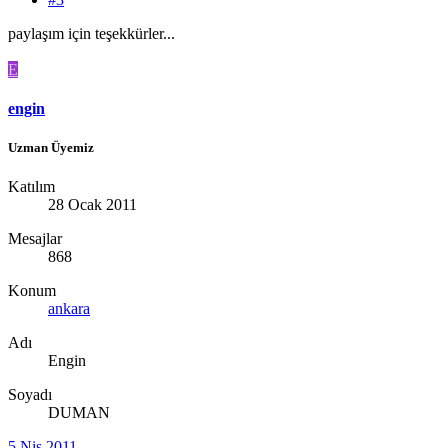
paylaşım için teşekkürler...
E
engin
Uzman Üyemiz
Katılım
28 Ocak 2011
Mesajlar
868
Konum
ankara
Adı
Engin
Soyadı
DUMAN
5 Nis 2011