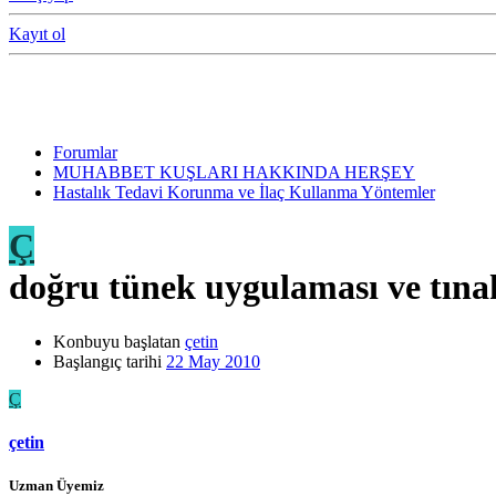
Kayıt ol
Forumlar
MUHABBET KUŞLARI HAKKINDA HERŞEY
Hastalık Tedavi Korunma ve İlaç Kullanma Yöntemler
Ç
doğru tünek uygulaması ve tına
Konbuyu başlatan
çetin
Başlangıç tarihi
22 May 2010
Ç
çetin
Uzman Üyemiz