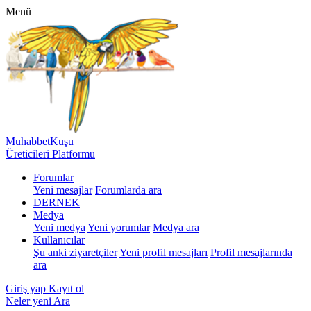
Menü
MuhabbetKuşu
Üreticileri Platformu
Forumlar
Yeni mesajlar
Forumlarda ara
DERNEK
Medya
Yeni medya
Yeni yorumlar
Medya ara
Kullanıcılar
Şu anki ziyaretçiler
Yeni profil mesajları
Profil mesajlarında
ara
Giriş yap
Kayıt ol
Neler yeni
Ara