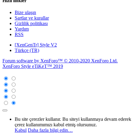
Hızlı linkler
Bize ulaşın
Şartlar ve kurallar
Gizlilik politikası
Yardım
RSS
[XenGenTr] Style V2
Türkçe (TR)
Forum software by XenForo™
© 2010-2020 XenForo Ltd.
XenForo Style eTiKeT™ 2019
Bu site çerezler kullanır. Bu siteyi kullanmaya devam ederek
çerez kullanımımızı kabul etmiş olursunuz.
Kabul
Daha fazla bilgi edin…