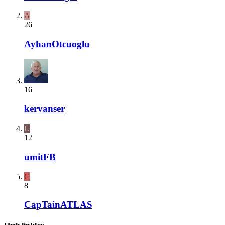
A
26
AyhanOtcuoglu
16
kervanser
U
12
umitFB
C
8
CapTainATLAS