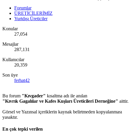
Forumlar
ÜRETİCİLERİMİZ
Yurtdışı Üreticiler
Konular
27,054
Mesajlar
287,131
Kullanıcılar
20,359
Son üye
ferhat42
Bu forum
"Kıvgader"
kısaltma adı ile anılan
"Kıvrık Gagalılar ve Kafes Kuşları Üreticileri Derneğine"
aittir.
Görsel ve Yazınsal içeriklerin kaynak belirtmeden kopyalanması
yasaktır.
En çok tepki verilen