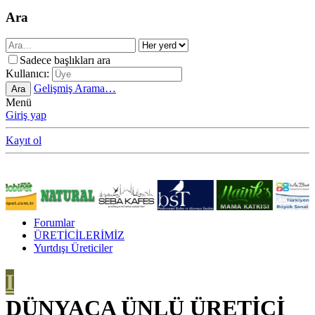
Ara
Sadece başlıkları ara
Kullanıcı:
Gelişmiş Arama…
Ara
Menü
Giriş yap
Kayıt ol
Forumlar
ÜRETİCİLERİMİZ
Yurtdışı Üreticiler
I
DÜNYACA ÜNLÜ ÜRETİCİ