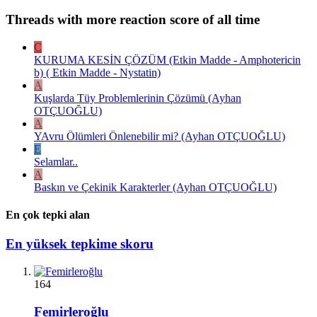
Threads with more reaction score of all time
C
KURUMA KESİN ÇÖZÜM (Etkin Madde - Amphotericin
b) ( Etkin Madde - Nystatin)
A
Kuşlarda Tüy Problemlerinin Çözümü (Ayhan
OTÇUOĞLU)
A
YAvru Ölümleri Önlenebilir mi? (Ayhan OTÇUOĞLU)
E
Selamlar..
A
Baskın ve Çekinik Karakterler (Ayhan OTÇUOĞLU)
En çok tepki alan
En yüksek tepkime skoru
164
Femirleroğlu