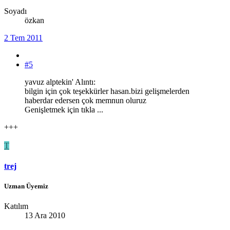
Soyadı
özkan
2 Tem 2011
#5
yavuz alptekin' Alıntı:
bilgin için çok teşekkürler hasan.bizi gelişmelerden
haberdar edersen çok memnun oluruz
Genişletmek için tıkla ...
+++
T
trej
Uzman Üyemiz
Katılım
13 Ara 2010