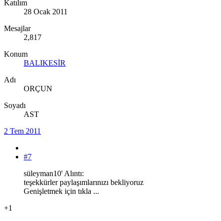
Katılım
28 Ocak 2011
Mesajlar
2,817
Konum
BALIKESİR
Adı
ORÇUN
Soyadı
AST
2 Tem 2011
#7
süleyman10' Alıntı:
teşekkürler paylaşımlarınızı bekliyoruz
Genişletmek için tıkla ...
+1