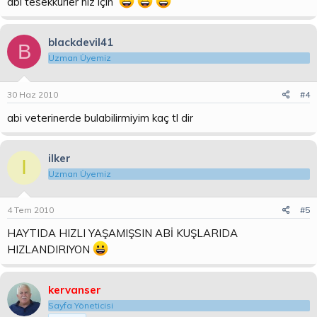
abi tesekkürler hız için
blackdevil41
B
Uzman Üyemiz
30 Haz 2010
#4
abi veterinerde bulabilirmiyim kaç tl dir
ilker
I
Uzman Üyemiz
4 Tem 2010
#5
HAYTIDA HIZLI YAŞAMIŞSIN ABİ KUŞLARIDA
HIZLANDIRIYON
kervanser
Sayfa Yöneticisi