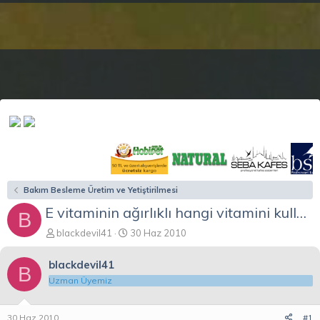
Bakım Besleme Üretim ve Yetiştirilmesi
E vitaminin ağırlıklı hangi vitamini kullanmalıyım
B
K
B
blackdevil41
30 Haz 2010
o
a
n
ş
blackdevil41
B
b
l
Uzman Üyemiz
u
a
y
n
u
g
30 Haz 2010
#1