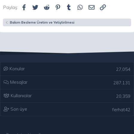
Facebook
Twitter
Reddit
Pinterest
Tumblr
WhatsApp
E-posta
Link
Paylaş:
Bakım Besleme Üretim ve Yetiştirilmesi
Konular
27,054
Mesajlar
287,131
Kullanıcılar
20,359
Son üye
ferhat42