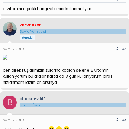
b
ı
a
ç
e vitamini ağırlıklı hangi vitamini kullanmalıyım
ş
t
l
a
a
r
kervanser
t
i
Sayfa Yöneticisi
a
h
n
i
Yönetici
30 Haz 2010
#2
ben direk kuşlarımızın sularına katılan selene E vitamini
kullanıyorum bu aralar hafta da 3 gün kullanıyorum biraz
hızlanmam lazım anlarsınya
blackdevil41
B
Uzman Üyemiz
30 Haz 2010
#3