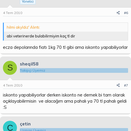
Yönetici
4 Tem 2010
#6
hilmi akyldız' Alıntı:
abi veterinerde bulabilirmiyim kaç tl dir
ecza depolarında fiatı 1kg 70 tl gibi ama iskonto yapabiliyorlar
sheqil58
S
Takipçi Üyemiz
4 Tem 2010
#7
iskonto yapabiliyorlar derken iskonto ne demek bi tam olarak
açıklayabilirmisin ve alacağım ama pahalı ya 70 tl pahalı geldi
:S
çetin
Ç
Uzman Üyemiz