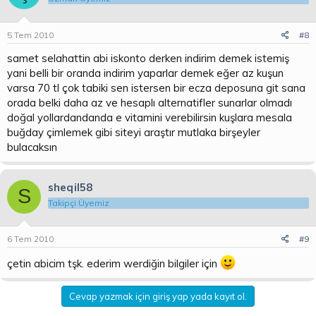
5 Tem 2010
#8
samet selahattin abi iskonto derken indirim demek istemiş
yani belli bir oranda indirim yaparlar demek eğer az kuşun
varsa 70 tl çok tabiki sen istersen bir ecza deposuna git sana
orada belki daha az ve hesaplı alternatifler sunarlar olmadı
doğal yollardandanda e vitamini verebilirsin kuşlara mesala
buğday çimlemek gibi siteyi araştır mutlaka birşeyler
bulacaksın
sheqil58
S
Takipçi Üyemiz
6 Tem 2010
#9
çetin abicim tşk. ederim werdiğin bilgiler için
Cevap yazmak için giriş yap yada kayıt ol.