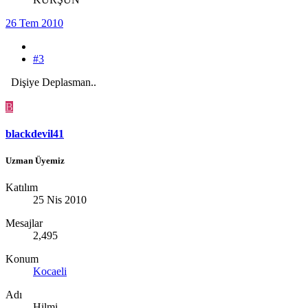
26 Tem 2010
#3
Dişiye Deplasman..
B
blackdevil41
Uzman Üyemiz
Katılım
25 Nis 2010
Mesajlar
2,495
Konum
Kocaeli
Adı
Hilmi