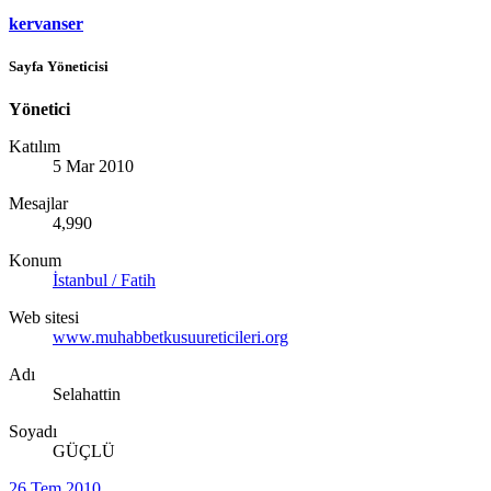
kervanser
Sayfa Yöneticisi
Yönetici
Katılım
5 Mar 2010
Mesajlar
4,990
Konum
İstanbul / Fatih
Web sitesi
www.muhabbetkusuureticileri.org
Adı
Selahattin
Soyadı
GÜÇLÜ
26 Tem 2010