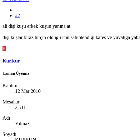
#2
ali dişi kuşu erkek kuşun yanına at
dişi kuşlar biraz hırçın olduğu için sahiplendiği kafes ve yuvalığa y
K
KurKur
Uzman Üyemiz
Katılım
12 Mar 2010
Mesajlar
2,511
Adı
Yılmaz
Soyadı
KURŞUN