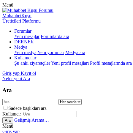
Menü
MuhabbetKuşu
Üreticileri Platformu
Forumlar
Yeni mesajlar
Forumlarda ara
DERNEK
Medya
Yeni medya
Yeni yorumlar
Medya ara
Kullanıcılar
Şu anki ziyaretçiler
Yeni profil mesajları
Profil mesajlarında ara
Giriş yap
Kayıt ol
Neler yeni
Ara
Ara
Sadece başlıkları ara
Kullanıcı:
Gelişmiş Arama…
Ara
Menü
Giriş yap