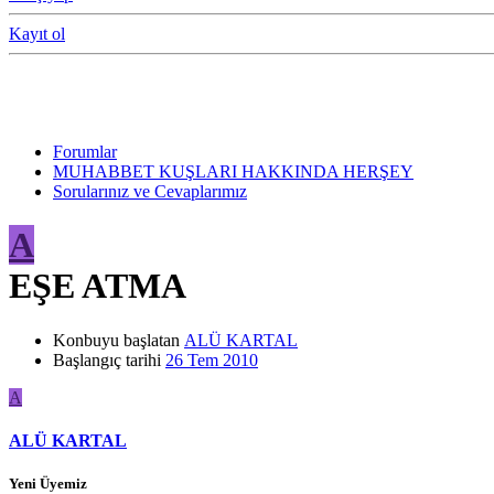
Kayıt ol
Forumlar
MUHABBET KUŞLARI HAKKINDA HERŞEY
Sorularınız ve Cevaplarımız
A
EŞE ATMA
Konbuyu başlatan
ALÜ KARTAL
Başlangıç tarihi
26 Tem 2010
A
ALÜ KARTAL
Yeni Üyemiz