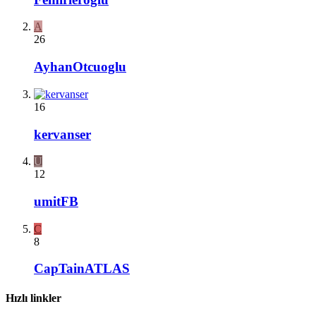
A
26
AyhanOtcuoglu
16
kervanser
U
12
umitFB
C
8
CapTainATLAS
Hızlı linkler