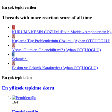
En çok tepki verilen
Threads with more reaction score of all time
C
KURUMA KESİN ÇÖZÜM (Etkin Madde - Amphotericin b) ( E
A
Kuşlarda Tüy Problemlerinin Çözümü (Ayhan OTÇUOĞLU)
A
YAvru Ölümleri Önlenebilir mi? (Ayhan OTÇUOĞLU)
E
Selamlar..
A
Baskın ve Çekinik Karakterler (Ayhan OTÇUOĞLU)
En çok tepki alan
En yüksek tepkime skoru
164
Femirleroğlu