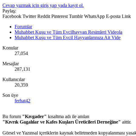
Cevap yazmak için giriş yap yada kayıt ol.
Paylaş:
Facebook
Twitter
Reddit
Pinterest
Tumblr
WhatsApp
E-posta
Link
Forumlar
Muhabbet Kuşu ve Tüm Evcilhayvan Resimleri Videola
Muhabbet Kuşu ve Tüm Evcil Hayvanlarınıza Ait Vide
Konular
27,054
Mesajlar
287,131
Kullanıcılar
20,359
Son üye
ferhat42
Bu forum
"Kıvgader"
kısaltma adı ile anılan
"Kıvrık Gagalılar ve Kafes Kuşları Üreticileri Derneğine"
aittir.
Görsel ve Yazınsal içeriklerin kaynak belirtmeden kopyalanması yasakt