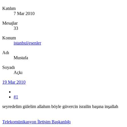
Katılım
7 Mar 2010
Mesajlar
33
Konum
istanbul/esenler
Adı
Mustafa
Soyadı
Açkı
19 Mar 2010
#1
seyredelim gülelim allahım böyle güvercin israilin başına inşallah
Telekomünikasyon İletişim Başkanlığı