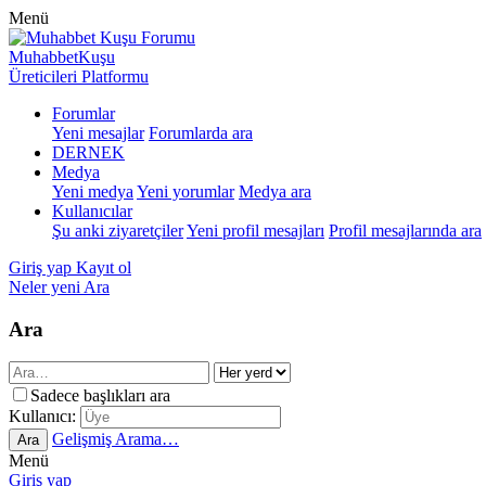
Menü
MuhabbetKuşu
Üreticileri Platformu
Forumlar
Yeni mesajlar
Forumlarda ara
DERNEK
Medya
Yeni medya
Yeni yorumlar
Medya ara
Kullanıcılar
Şu anki ziyaretçiler
Yeni profil mesajları
Profil mesajlarında ara
Giriş yap
Kayıt ol
Neler yeni
Ara
Ara
Sadece başlıkları ara
Kullanıcı:
Gelişmiş Arama…
Ara
Menü
Giriş yap