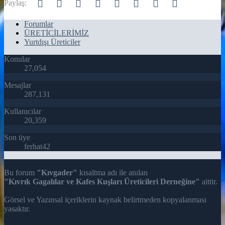
Facebook
Twitter
Reddit
Pinterest
Tumblr
WhatsApp
E-posta
Link
Paylaş:
Forumlar
ÜRETİCİLERİMİZ
Yurtdışı Üreticiler
Konular
27,054
Mesajlar
287,131
Kullanıcılar
20,359
Son üye
ferhat42
Bu forum
"Kıvgader"
kısaltma adı ile anılan
"Kıvrık Gagalılar ve Kafes Kuşları Üreticileri Derneğine"
aittir.
Görsel ve Yazınsal içeriklerin kaynak belirtmeden kopyalanması
yasaktır.