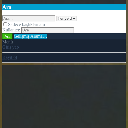
Ara
Sadece başlıkları ara
Kullanıcı:
Gelişmiş Arama…
Ara
Menü
Giriş yap
Kayıt ol