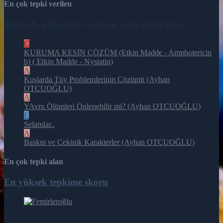
En çok tepki verilen
Threads with more reaction score of all time
C
KURUMA KESİN ÇÖZÜM (Etkin Madde - Amphotericin
b) ( Etkin Madde - Nystatin)
A
Kuşlarda Tüy Problemlerinin Çözümü (Ayhan
OTÇUOĞLU)
A
YAvru Ölümleri Önlenebilir mi? (Ayhan OTÇUOĞLU)
E
Selamlar..
A
Baskın ve Çekinik Karakterler (Ayhan OTÇUOĞLU)
En çok tepki alan
En yüksek tepkime skoru
164