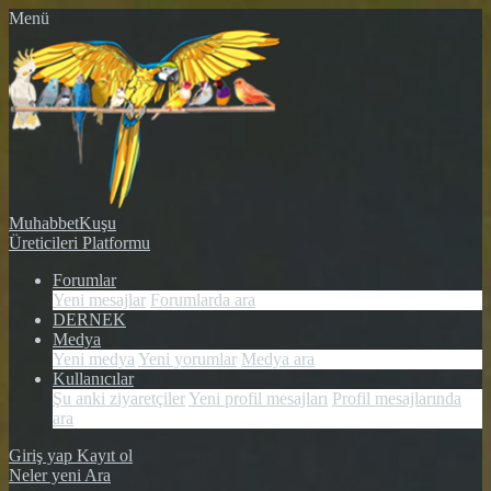
Menü
MuhabbetKuşu
Üreticileri Platformu
Forumlar
Yeni mesajlar
Forumlarda ara
DERNEK
Medya
Yeni medya
Yeni yorumlar
Medya ara
Kullanıcılar
Şu anki ziyaretçiler
Yeni profil mesajları
Profil mesajlarında
ara
Giriş yap
Kayıt ol
Neler yeni
Ara