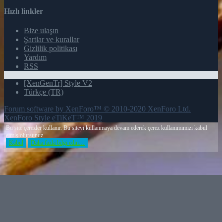
Hızlı linkler
Bize ulaşın
Şartlar ve kurallar
Gizlilik politikası
Yardım
RSS
[XenGenTr] Style V2
Türkçe (TR)
Forum software by XenForo™
© 2010-2020 XenForo Ltd.
XenForo Style eTiKeT™ 2019
Bu site çerezler kullanır. Bu siteyi kullanmaya devam ederek çerez kullanımımızı kabul
etmiş olursunuz.
Kabul
Daha fazla bilgi edin…