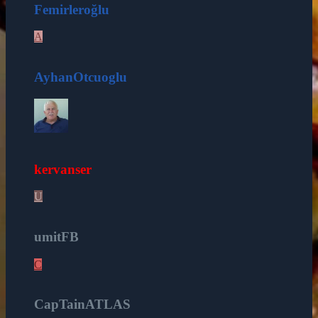
Femirleroğlu
A
26
AyhanOtcuoglu
16
kervanser
U
12
umitFB
C
8
CapTainATLAS