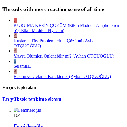
Threads with more reaction score of all time
C
KURUMA KESİN ÇÖZÜM (Etkin Madde - Amphotericin
b) ( Etkin Madde - Nystatin)
A
Kuşlarda Tüy Problemlerinin Çözümü (Ayhan
OTÇUOĞLU)
A
YAvru Ölümleri Önlenebilir mi? (Ayhan OTÇUOĞLU)
E
Selamlar..
A
Baskın ve Çekinik Karakterler (Ayhan OTÇUOĞLU)
En çok tepki alan
En yüksek tepkime skoru
164
Femirleroğlu