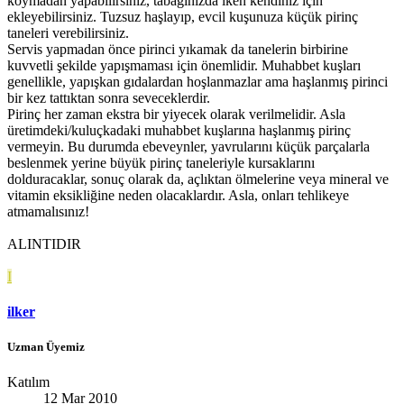
koymadan yapabilirsiniz, tabağınızda iken kendiniz için
ekleyebilirsiniz. Tuzsuz haşlayıp, evcil kuşunuza küçük pirinç
taneleri verebilirsiniz.
Servis yapmadan önce pirinci yıkamak da tanelerin birbirine
kuvvetli şekilde yapışmaması için önemlidir. Muhabbet kuşları
genellikle, yapışkan gıdalardan hoşlanmazlar ama haşlanmış pirinci
bir kez tattıktan sonra seveceklerdir.
Pirinç her zaman ekstra bir yiyecek olarak verilmelidir. Asla
üretimdeki/kuluçkadaki muhabbet kuşlarına haşlanmış pirinç
vermeyin. Bu durumda ebeveynler, yavrularını küçük parçalarla
beslenmek yerine büyük pirinç taneleriyle kursaklarını
dolduracaklar, sonuç olarak da, açlıktan ölmelerine veya mineral ve
vitamin eksikliğine neden olacaklardır. Asla, onları tehlikeye
atmamalısınız!
ALINTIDIR
I
ilker
Uzman Üyemiz
Katılım
12 Mar 2010