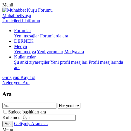
Menü
MuhabbetKuşu
Üreticileri Platformu
Forumlar
Yeni mesajlar
Forumlarda ara
DERNEK
Medya
Yeni medya
Yeni yorumlar
Medya ara
Kullanıcılar
Şu anki ziyaretçiler
Yeni profil mesajları
Profil mesajlarında
ara
Giriş yap
Kayıt ol
Neler yeni
Ara
Ara
Sadece başlıkları ara
Kullanıcı:
Gelişmiş Arama…
Ara
Menü