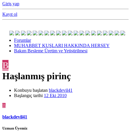
Giriş yap
Kayıt ol
Forumlar
MUHABBET KUŞLARI HAKKINDA HERŞEY
Bakım Besleme Üretim ve Yetiştirilmesi
B
Haşlanmış pirinç
Konbuyu başlatan
blackdevil41
Başlangıç tarihi
12 Eki 2010
B
blackdevil41
Uzman Üyemiz