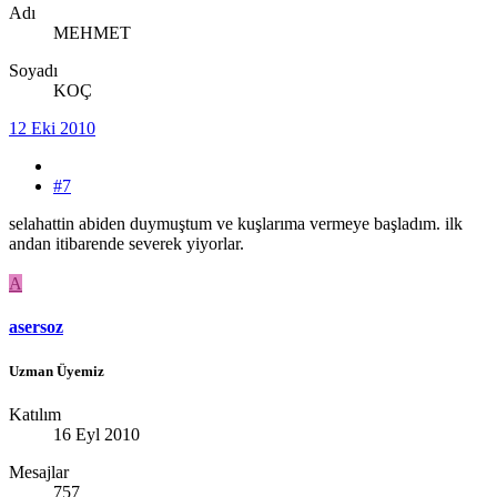
Adı
MEHMET
Soyadı
KOÇ
12 Eki 2010
#7
selahattin abiden duymuştum ve kuşlarıma vermeye başladım. ilk
andan itibarende severek yiyorlar.
A
asersoz
Uzman Üyemiz
Katılım
16 Eyl 2010
Mesajlar
757