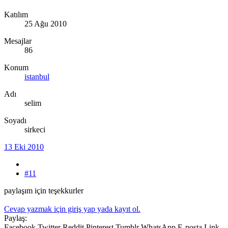
Katılım
25 Ağu 2010
Mesajlar
86
Konum
istanbul
Adı
selim
Soyadı
sirkeci
13 Eki 2010
#11
paylaşım için teşekkurler
Cevap yazmak için giriş yap yada kayıt ol.
Paylaş:
Facebook
Twitter
Reddit
Pinterest
Tumblr
WhatsApp
E-posta
Link