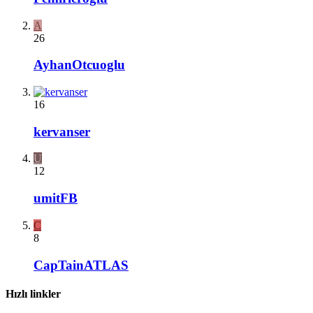
A
26
AyhanOtcuoglu
16
kervanser
U
12
umitFB
C
8
CapTainATLAS
Hızlı linkler