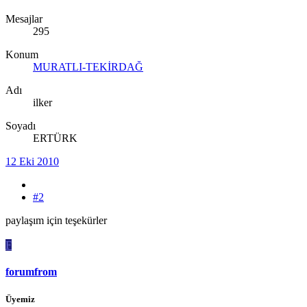
Mesajlar
295
Konum
MURATLI-TEKİRDAĞ
Adı
ilker
Soyadı
ERTÜRK
12 Eki 2010
#2
paylaşım için teşekürler
F
forumfrom
Üyemiz