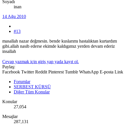
Soyadı
inan
14 Ağu 2010
#13
masallah nazar değmesin. bende kuslarımı hastalıktan kurtardım
gibi.allah nasib ederse ekimde kaldıgımız yerden devam ederiz
insallah
Cevap yazmak için giriş yap yada kayıt ol.
Paylaş:
Facebook
Twitter
Reddit
Pinterest
Tumblr
WhatsApp
E-posta
Link
Forumlar
SERBEST KÜRSÜ
Diğer Tüm Konular
Konular
27,054
Mesajlar
287,131