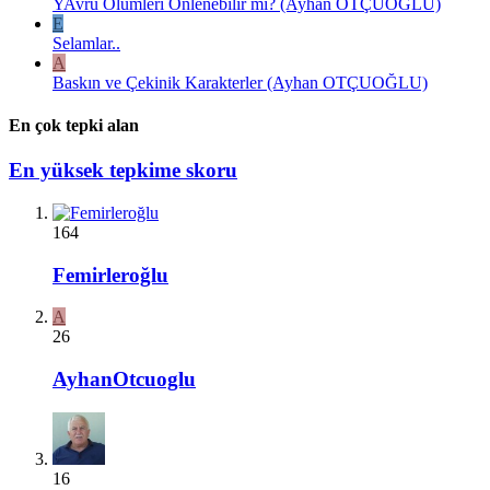
YAvru Ölümleri Önlenebilir mi? (Ayhan OTÇUOĞLU)
E
Selamlar..
A
Baskın ve Çekinik Karakterler (Ayhan OTÇUOĞLU)
En çok tepki alan
En yüksek tepkime skoru
164
Femirleroğlu
A
26
AyhanOtcuoglu
16