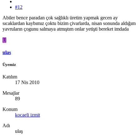
#12
Abiler bence paradan çok sağlıklı üretim yapmak gecen ay
sıcaklardan kaybımız çoktu bizim çivarlarda, nisan sonunda aldığım
yavruların çogunu salmaya atmıştım onlar yetişti bereket imdada
U
ulas
Üyemiz
Katılım
17 Nis 2010
Mesajlar
89
Konum
kocaeli izmit
Adı
ulaş