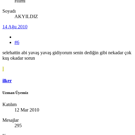
Hilmi
Soyadı
AKYILDIZ
14 Ağu 2010
#6
selehattin abi yavaş yavaş gidiyorum senin dediğin gibi nekadar çok
kuş okadar sorun
I
ilker
Uzman Üyemiz
Katılım
12 Mar 2010
Mesajlar
295