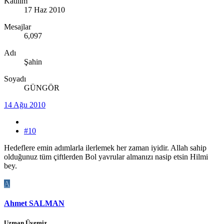
Katılım
17 Haz 2010
Mesajlar
6,097
Adı
Şahin
Soyadı
GÜNGÖR
14 Ağu 2010
#10
Hedeflere emin adımlarla ilerlemek her zaman iyidir. Allah sahip
olduğunuz tüm çiftlerden Bol yavrular almanızı nasip etsin Hilmi
bey.
A
Ahmet SALMAN
Uzman Üyemiz