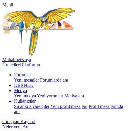
Menü
MuhabbetKuşu
Üreticileri Platformu
Forumlar
Yeni mesajlar
Forumlarda ara
DERNEK
Medya
Yeni medya
Yeni yorumlar
Medya ara
Kullanıcılar
Şu anki ziyaretçiler
Yeni profil mesajları
Profil mesajlarında
ara
Giriş yap
Kayıt ol
Neler yeni
Ara