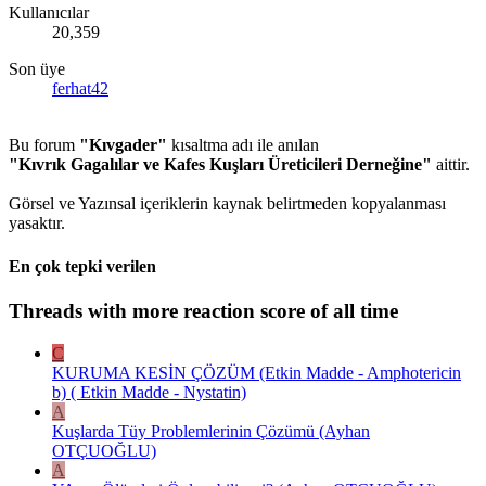
Kullanıcılar
20,359
Son üye
ferhat42
Bu forum
"Kıvgader"
kısaltma adı ile anılan
"Kıvrık Gagalılar ve Kafes Kuşları Üreticileri Derneğine"
aittir.
Görsel ve Yazınsal içeriklerin kaynak belirtmeden kopyalanması
yasaktır.
En çok tepki verilen
Threads with more reaction score of all time
C
KURUMA KESİN ÇÖZÜM (Etkin Madde - Amphotericin
b) ( Etkin Madde - Nystatin)
A
Kuşlarda Tüy Problemlerinin Çözümü (Ayhan
OTÇUOĞLU)
A