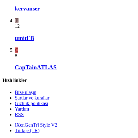
kervanser
U
12
umitFB
C
8
CapTainATLAS
Hızlı linkler
Bize ulaşın
Şartlar ve kurallar
Gizlilik politikası
Yardım
RSS
[XenGenTr] Style V2
Türkçe (TR)