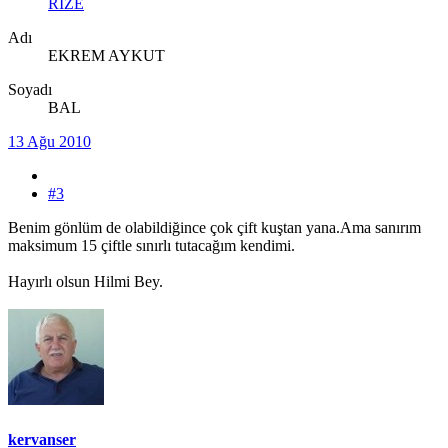
RİZE
Adı
EKREM AYKUT
Soyadı
BAL
13 Ağu 2010
#3
Benim gönlüm de olabildiğince çok çift kuştan yana.Ama sanırım
maksimum 15 çiftle sınırlı tutacağım kendimi.
Hayırlı olsun Hilmi Bey.
kervanser