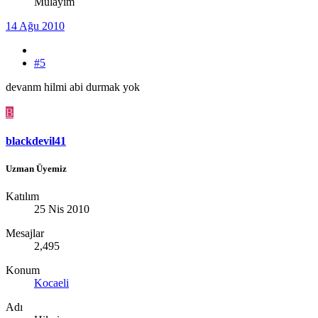
Mülayim
14 Ağu 2010
#5
devanm hilmi abi durmak yok
B
blackdevil41
Uzman Üyemiz
Katılım
25 Nis 2010
Mesajlar
2,495
Konum
Kocaeli
Adı