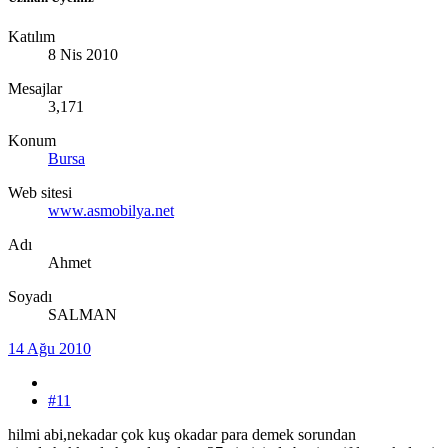
Katılım
8 Nis 2010
Mesajlar
3,171
Konum
Bursa
Web sitesi
www.asmobilya.net
Adı
Ahmet
Soyadı
SALMAN
14 Ağu 2010
#11
hilmi abi,nekadar çok kuş okadar para demek sorundan