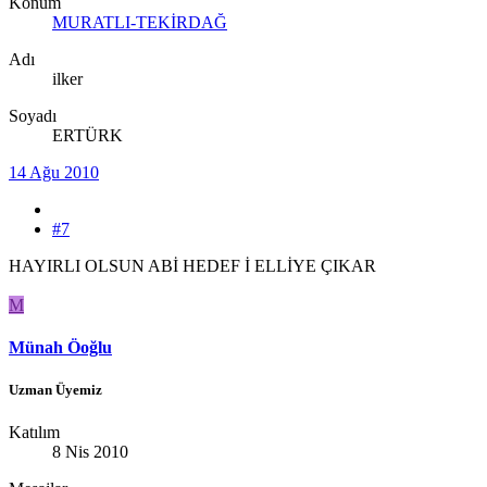
Konum
MURATLI-TEKİRDAĞ
Adı
ilker
Soyadı
ERTÜRK
14 Ağu 2010
#7
HAYIRLI OLSUN ABİ HEDEF İ ELLİYE ÇIKAR
M
Münah Öoğlu
Uzman Üyemiz
Katılım
8 Nis 2010