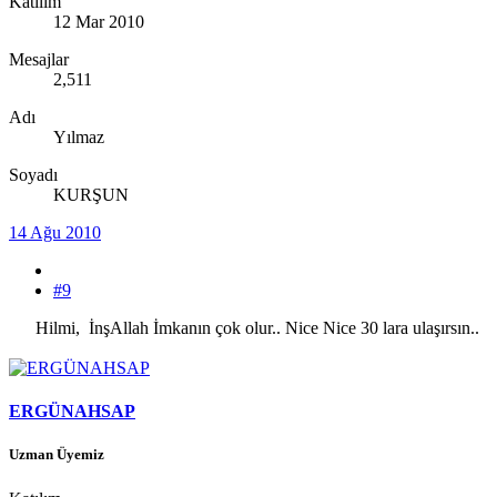
Katılım
12 Mar 2010
Mesajlar
2,511
Adı
Yılmaz
Soyadı
KURŞUN
14 Ağu 2010
#9
Hilmi, İnşAllah İmkanın çok olur.. Nice Nice 30 lara ulaşırsın..
ERGÜNAHSAP
Uzman Üyemiz