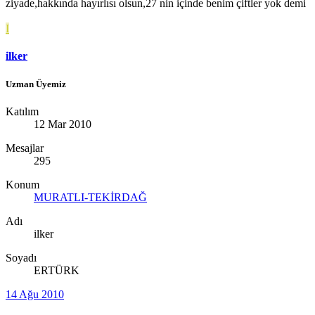
ziyade,hakkında hayırlısı olsun,27 nin içinde benim çiftler yok demi
I
ilker
Uzman Üyemiz
Katılım
12 Mar 2010
Mesajlar
295
Konum
MURATLI-TEKİRDAĞ
Adı
ilker
Soyadı
ERTÜRK
14 Ağu 2010