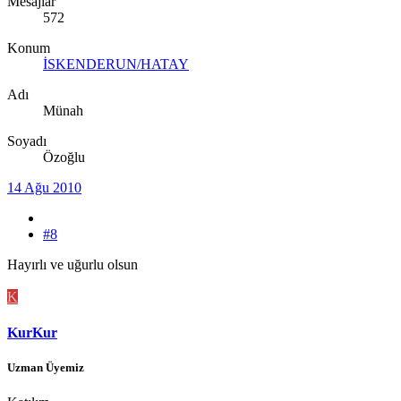
Mesajlar
572
Konum
İSKENDERUN/HATAY
Adı
Münah
Soyadı
Özoğlu
14 Ağu 2010
#8
Hayırlı ve uğurlu olsun
K
KurKur
Uzman Üyemiz