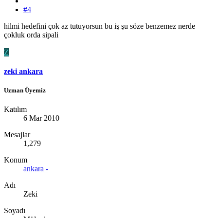
#4
hilmi hedefini çok az tutuyorsun bu iş şu söze benzemez nerde
çokluk orda sipali
Z
zeki ankara
Uzman Üyemiz
Katılım
6 Mar 2010
Mesajlar
1,279
Konum
ankara -
Adı
Zeki
Soyadı