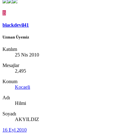
B
blackdevil41
Uzman Üyemiz
Katılım
25 Nis 2010
Mesajlar
2,495
Konum
Kocaeli
Adı
Hilmi
Soyadı
AKYILDIZ
16 Eyl 2010