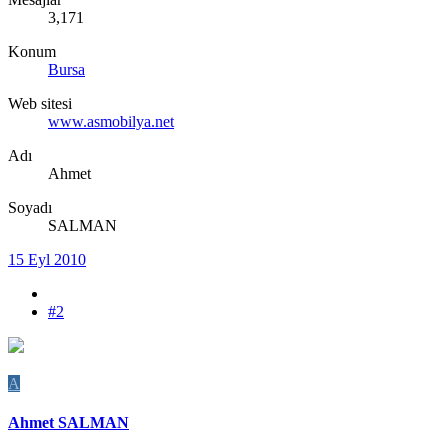
3,171
Konum
Bursa
Web sitesi
www.asmobilya.net
Adı
Ahmet
Soyadı
SALMAN
15 Eyl 2010
#2
A
Ahmet SALMAN