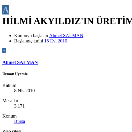
A
HİLMİ AKYILDIZ'IN ÜRET
Konbuyu başlatan
Ahmet SALMAN
Başlangıç tarihi
15 Eyl 2010
A
Ahmet SALMAN
Uzman Üyemiz
Katılım
8 Nis 2010
Mesajlar
3,171
Konum
Bursa
Web sitesi