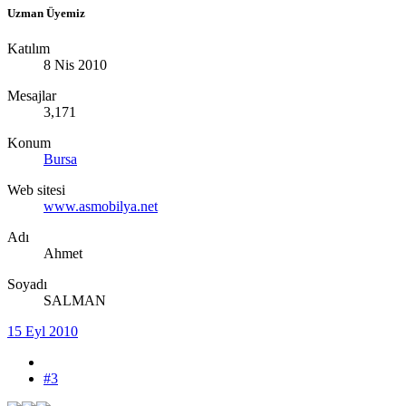
Uzman Üyemiz
Katılım
8 Nis 2010
Mesajlar
3,171
Konum
Bursa
Web sitesi
www.asmobilya.net
Adı
Ahmet
Soyadı
SALMAN
15 Eyl 2010
#3