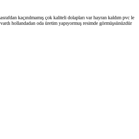
asrafdan kaçınılmamış çok kaliteli dolapları var hayran kaldım pvc le
ri vardı hollandadan oda üretim yapıyormuş resimde görmüşsünüzdür