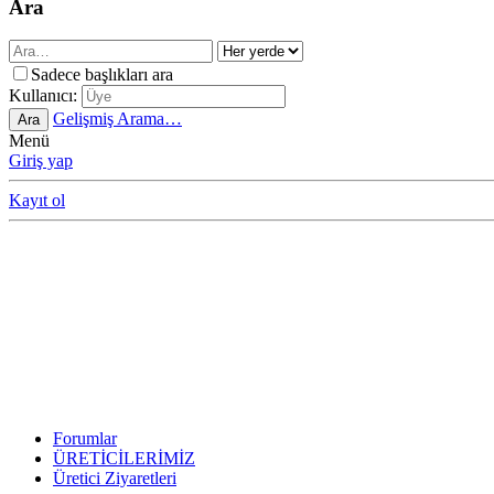
Ara
Sadece başlıkları ara
Kullanıcı:
Gelişmiş Arama…
Ara
Menü
Giriş yap
Kayıt ol
Forumlar
ÜRETİCİLERİMİZ
Üretici Ziyaretleri