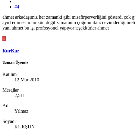
#4
ahmet arkadaşımız her zamanki gibi misafirperverliğini gösterdi çok g
ayırt edimesi mümkün değil zamanının çoğunu ikinci evimdediği üret
yani ahmet bu işi profosyonel yapıyor teşekkürler ahmet
K
KurKur
Uzman Üyemiz
Katılım
12 Mar 2010
Mesajlar
2,511
Adı
Yılmaz
Soyadı
KURŞUN