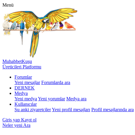
Menü
MuhabbetKuşu
Üreticileri Platformu
Forumlar
Yeni mesajlar
Forumlarda ara
DERNEK
Medya
Yeni medya
Yeni yorumlar
Medya ara
Kullanıcılar
Şu anki ziyaretçiler
Yeni profil mesajları
Profil mesajlarında ara
Giriş yap
Kayıt ol
Neler yeni
Ara