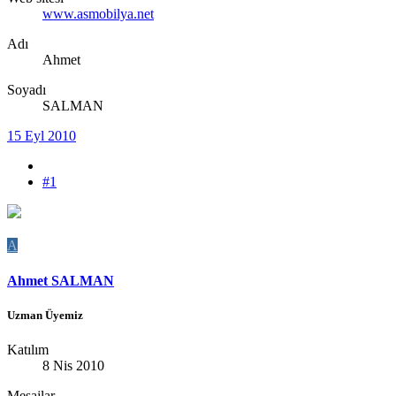
www.asmobilya.net
Adı
Ahmet
Soyadı
SALMAN
15 Eyl 2010
#1
A
Ahmet SALMAN
Uzman Üyemiz
Katılım
8 Nis 2010
Mesajlar