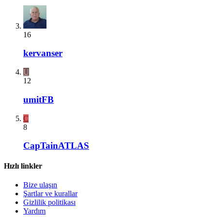
16
kervanser
U
12
umitFB
C
8
CapTainATLAS
Hızlı linkler
Bize ulaşın
Şartlar ve kurallar
Gizlilik politikası
Yardım