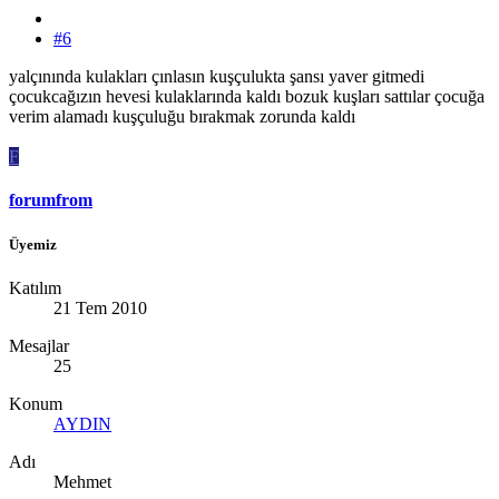
#6
yalçınında kulakları çınlasın kuşçulukta şansı yaver gitmedi
çocukcağızın hevesi kulaklarında kaldı bozuk kuşları sattılar çocuğa
verim alamadı kuşçuluğu bırakmak zorunda kaldı
F
forumfrom
Üyemiz
Katılım
21 Tem 2010
Mesajlar
25
Konum
AYDIN
Adı
Mehmet