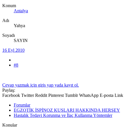
Konum
Antalya
Adı
Yahya
Soyadı
SAYIN
16 Eyl 2010
#8
Cevap yazmak için giriş yap yada kayıt ol.
Paylaş:
Facebook
Twitter
Reddit
Pinterest
Tumblr
WhatsApp
E-posta
Link
Forumlar
EGZOTİK İSPİNOZ KUŞLARI HAKKINDA HERŞEY
Hastalık Tedavi Korunma ve İlaç Kullanma Yöntemler
Konular