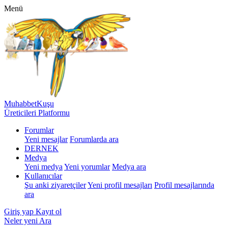
Menü
MuhabbetKuşu
Üreticileri Platformu
Forumlar
Yeni mesajlar
Forumlarda ara
DERNEK
Medya
Yeni medya
Yeni yorumlar
Medya ara
Kullanıcılar
Şu anki ziyaretçiler
Yeni profil mesajları
Profil mesajlarında
ara
Giriş yap
Kayıt ol
Neler yeni
Ara