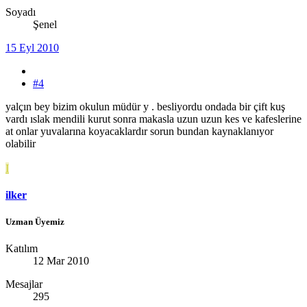
Soyadı
Şenel
15 Eyl 2010
#4
yalçın bey bizim okulun müdür y . besliyordu ondada bir çift kuş
vardı ıslak mendili kurut sonra makasla uzun uzun kes ve kafeslerine
at onlar yuvalarına koyacaklardır sorun bundan kaynaklanıyor
olabilir
I
ilker
Uzman Üyemiz
Katılım
12 Mar 2010
Mesajlar
295