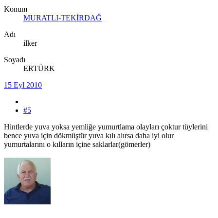
Konum
MURATLI-TEKİRDAĞ
Adı
ilker
Soyadı
ERTÜRK
15 Eyl 2010
#5
Hintlerde yuva yoksa yemliğe yumurtlama olayları çoktur tüylerini
bence yuva için dökmüştür yuva kılı alırsa daha iyi olur
yumurtalarını o kılların içine saklarlar(gömerler)