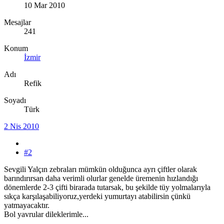
10 Mar 2010
Mesajlar
241
Konum
İzmir
Adı
Refik
Soyadı
Türk
2 Nis 2010
#2
Sevgili Yalçın zebraları mümkün olduğunca ayrı çiftler olarak
barındırırsan daha verimli olurlar genelde üremenin hızlandığı
dönemlerde 2-3 çifti birarada tutarsak, bu şekilde tüy yolmalarıyla
sıkça karşılaşabiliyoruz,yerdeki yumurtayı atabilirsin çünkü
yatmayacaktır.
Bol yavrular dileklerimle...