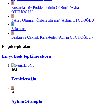
A
Kuşlarda Tüy Problemlerinin Çözümü (Ayhan
OTÇUOĞLU)
A
YAvru Ölümleri Önlenebilir mi? (Ayhan OTÇUOĞLU)
E
Selamlar..
A
Baskın ve Çekinik Karakterler (Ayhan OTÇUOĞLU)
En çok tepki alan
En yüksek tepkime skoru
164
Femirleroğlu
A
26
AyhanOtcuoglu