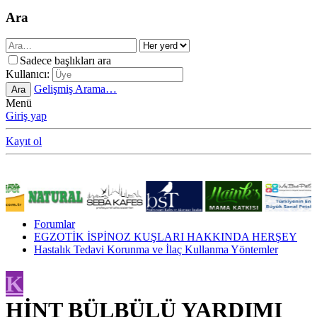
Ara
Sadece başlıkları ara
Kullanıcı:
Gelişmiş Arama…
Ara
Menü
Giriş yap
Kayıt ol
Forumlar
EGZOTİK İSPİNOZ KUŞLARI HAKKINDA HERŞEY
Hastalık Tedavi Korunma ve İlaç Kullanma Yöntemler
K
HİNT BÜLBÜLÜ YARDIMI