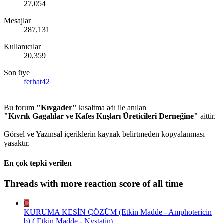
27,054
Mesajlar
287,131
Kullanıcılar
20,359
Son üye
ferhat42
Bu forum
"Kıvgader"
kısaltma adı ile anılan
"Kıvrık Gagalılar ve Kafes Kuşları Üreticileri Derneğine"
aittir.
Görsel ve Yazınsal içeriklerin kaynak belirtmeden kopyalanması
yasaktır.
En çok tepki verilen
Threads with more reaction score of all time
C
KURUMA KESİN ÇÖZÜM (Etkin Madde - Amphotericin
b) ( Etkin Madde - Nystatin)