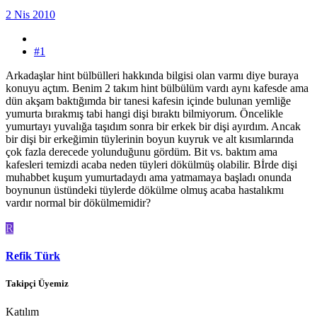
2 Nis 2010
#1
Arkadaşlar hint bülbülleri hakkında bilgisi olan varmı diye buraya
konuyu açtım. Benim 2 takım hint bülbülüm vardı aynı kafesde ama
dün akşam baktığımda bir tanesi kafesin içinde bulunan yemliğe
yumurta bırakmış tabi hangi dişi bıraktı bilmiyorum. Öncelikle
yumurtayı yuvalığa taşıdım sonra bir erkek bir dişi ayırdım. Ancak
bir dişi bir erkeğimin tüylerinin boyun kuyruk ve alt kısımlarında
çok fazla derecede yolunduğunu gördüm. Bit vs. baktım ama
kafesleri temizdi acaba neden tüyleri dökülmüş olabilir. Bİrde dişi
muhabbet kuşum yumurtadaydı ama yatmamaya başladı onunda
boynunun üstündeki tüylerde dökülme olmuş acaba hastalıkmı
vardır normal bir dökülmemidir?
R
Refik Türk
Takipçi Üyemiz
Katılım