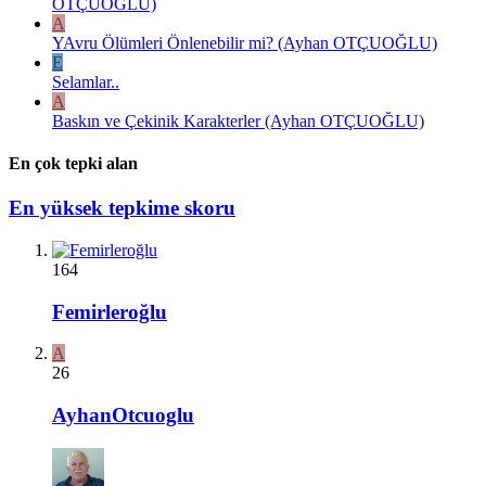
OTÇUOĞLU)
A
YAvru Ölümleri Önlenebilir mi? (Ayhan OTÇUOĞLU)
E
Selamlar..
A
Baskın ve Çekinik Karakterler (Ayhan OTÇUOĞLU)
En çok tepki alan
En yüksek tepkime skoru
164
Femirleroğlu
A
26
AyhanOtcuoglu