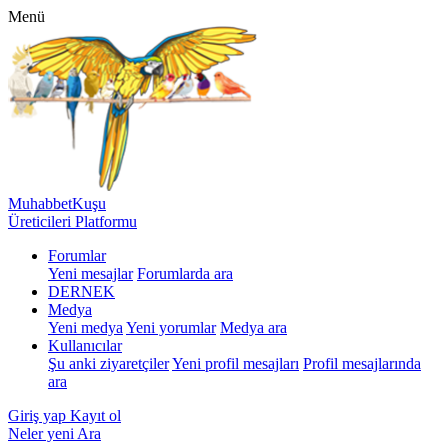
Menü
MuhabbetKuşu
Üreticileri Platformu
Forumlar
Yeni mesajlar
Forumlarda ara
DERNEK
Medya
Yeni medya
Yeni yorumlar
Medya ara
Kullanıcılar
Şu anki ziyaretçiler
Yeni profil mesajları
Profil mesajlarında
ara
Giriş yap
Kayıt ol
Neler yeni
Ara