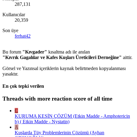
287,131
Kullanıcılar
20,359
Son üye
ferhat42
Bu forum
"Kıvgader"
kısaltma adı ile anılan
"Kıvrık Gagalılar ve Kafes Kuşları Üreticileri Derneğine"
aittir.
Görsel ve Yazınsal içeriklerin kaynak belirtmeden kopyalanması
yasaktır.
En çok tepki verilen
Threads with more reaction score of all time
C
KURUMA KESİN ÇÖZÜM (Etkin Madde - Amphotericin
b) ( Etkin Madde - Nystatin)
A
Kuşlarda Tüy Problemlerinin Çözümü (Ayhan