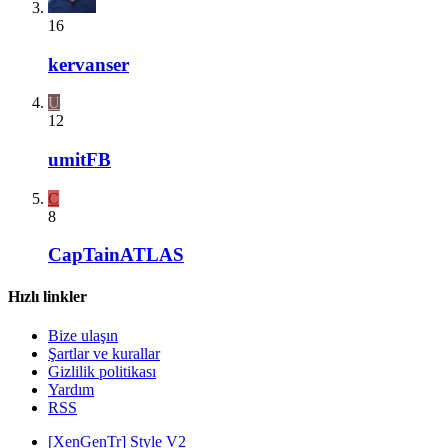
16
kervanser
U
12
umitFB
C
8
CapTainATLAS
Hızlı linkler
Bize ulaşın
Şartlar ve kurallar
Gizlilik politikası
Yardım
RSS
[XenGenTr] Style V2