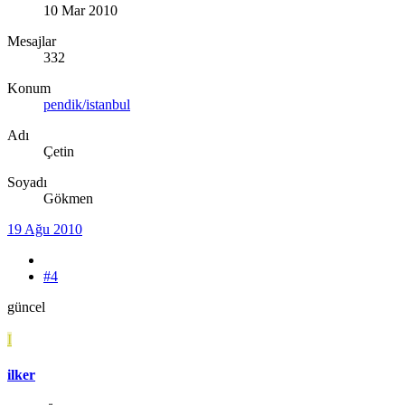
10 Mar 2010
Mesajlar
332
Konum
pendik/istanbul
Adı
Çetin
Soyadı
Gökmen
19 Ağu 2010
#4
güncel
I
ilker