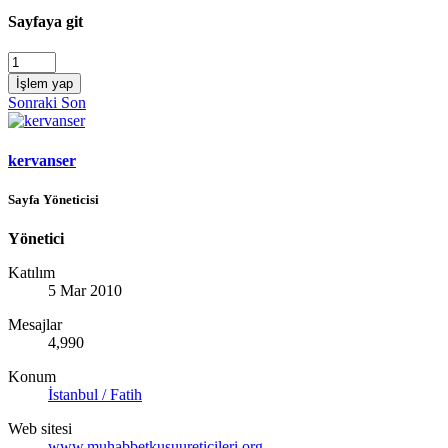
Sayfaya git
İşlem yap
Sonraki
Son
kervanser
Sayfa Yöneticisi
Yönetici
Katılım
5 Mar 2010
Mesajlar
4,990
Konum
İstanbul / Fatih
Web sitesi
www.muhabbetkusuureticileri.org