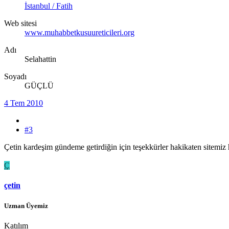
İstanbul / Fatih
Web sitesi
www.muhabbetkusuureticileri.org
Adı
Selahattin
Soyadı
GÜÇLÜ
4 Tem 2010
#3
Çetin kardeşim gündeme getirdiğin için teşekkürler hakikaten sitemi
Ç
çetin
Uzman Üyemiz
Katılım