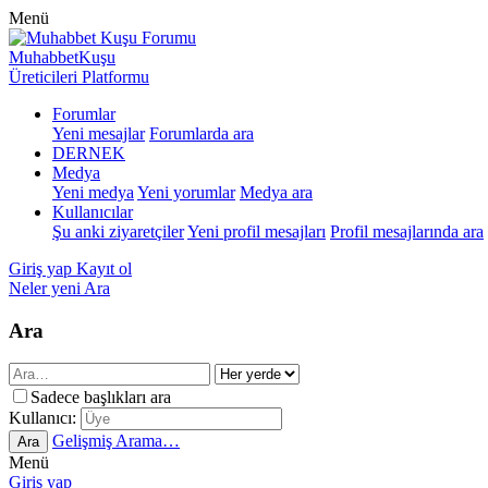
Menü
MuhabbetKuşu
Üreticileri Platformu
Forumlar
Yeni mesajlar
Forumlarda ara
DERNEK
Medya
Yeni medya
Yeni yorumlar
Medya ara
Kullanıcılar
Şu anki ziyaretçiler
Yeni profil mesajları
Profil mesajlarında ara
Giriş yap
Kayıt ol
Neler yeni
Ara
Ara
Sadece başlıkları ara
Kullanıcı:
Gelişmiş Arama…
Ara
Menü
Giriş yap