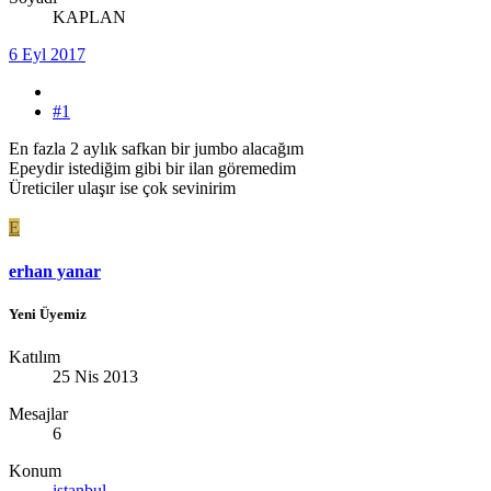
KAPLAN
6 Eyl 2017
#1
En fazla 2 aylık safkan bir jumbo alacağım
Epeydir istediğim gibi bir ilan göremedim
Üreticiler ulaşır ise çok sevinirim
E
erhan yanar
Yeni Üyemiz
Katılım
25 Nis 2013
Mesajlar
6
Konum
istanbul