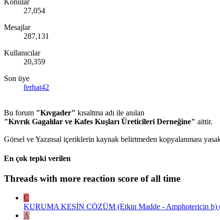
Konular
27,054
Mesajlar
287,131
Kullanıcılar
20,359
Son üye
ferhat42
Bu forum
"Kıvgader"
kısaltma adı ile anılan
"Kıvrık Gagalılar ve Kafes Kuşları Üreticileri Derneğine"
aittir.
Görsel ve Yazınsal içeriklerin kaynak belirtmeden kopyalanması yasakt
En çok tepki verilen
Threads with more reaction score of all time
C
KURUMA KESİN ÇÖZÜM (Etkin Madde - Amphotericin b) ( E
A