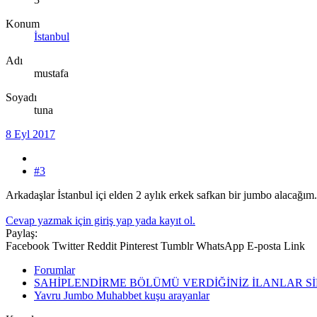
Konum
İstanbul
Adı
mustafa
Soyadı
tuna
8 Eyl 2017
#3
Arkadaşlar İstanbul içi elden 2 aylık erkek safkan bir jumbo alacağım
Cevap yazmak için giriş yap yada kayıt ol.
Paylaş:
Facebook
Twitter
Reddit
Pinterest
Tumblr
WhatsApp
E-posta
Link
Forumlar
SAHİPLENDİRME BÖLÜMÜ VERDİĞİNİZ İLANLAR S
Yavru Jumbo Muhabbet kuşu arayanlar