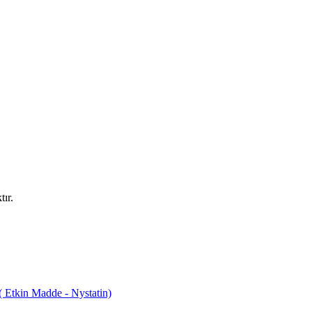
ır.
tkin Madde - Nystatin)