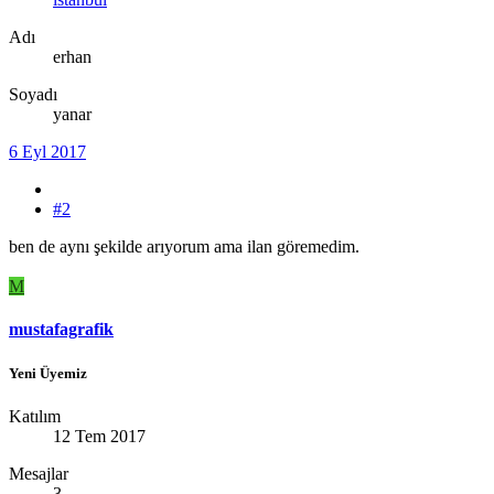
Adı
erhan
Soyadı
yanar
6 Eyl 2017
#2
ben de aynı şekilde arıyorum ama ilan göremedim.
M
mustafagrafik
Yeni Üyemiz
Katılım
12 Tem 2017
Mesajlar
3