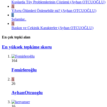
Kuşlarda Tüy Problemlerinin Çözümü (Ayhan OTÇUOĞLU)
A
YAvru Ölümleri Önlenebilir mi? (Ayhan OTÇUOĞLU)
E
Selamlar..
A
Baskın ve Çekinik Karakterler (Ayhan OTÇUOĞLU)
En çok tepki alan
En yüksek tepkime skoru
164
Femirleroğlu
A
26
AyhanOtcuoglu
16