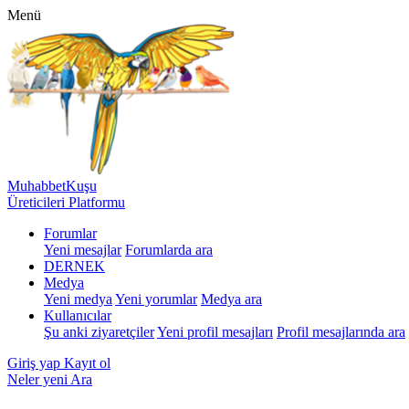
Menü
MuhabbetKuşu
Üreticileri Platformu
Forumlar
Yeni mesajlar
Forumlarda ara
DERNEK
Medya
Yeni medya
Yeni yorumlar
Medya ara
Kullanıcılar
Şu anki ziyaretçiler
Yeni profil mesajları
Profil mesajlarında ara
Giriş yap
Kayıt ol
Neler yeni
Ara