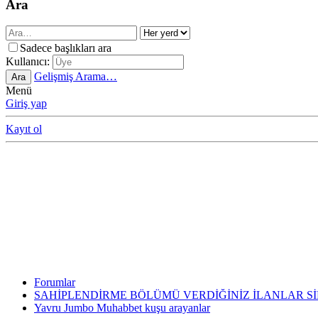
Ara
Sadece başlıkları ara
Kullanıcı:
Gelişmiş Arama…
Ara
Menü
Giriş yap
Kayıt ol
Forumlar
SAHİPLENDİRME BÖLÜMÜ VERDİĞİNİZ İLANLAR S
Yavru Jumbo Muhabbet kuşu arayanlar