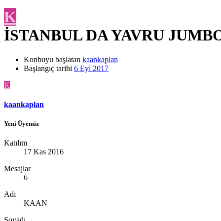
K
İSTANBUL DA YAVRU JUMB
Konbuyu başlatan
kaankaplan
Başlangıç tarihi
6 Eyl 2017
K
kaankaplan
Yeni Üyemiz
Katılım
17 Kas 2016
Mesajlar
6
Adı
KAAN
Soyadı