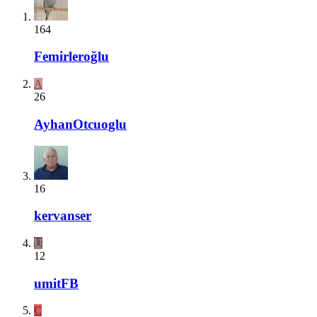
164
Femirleroğlu
A
26
AyhanOtcuoglu
16
kervanser
U
12
umitFB
C