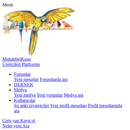
Menü
MuhabbetKuşu
Üreticileri Platformu
Forumlar
Yeni mesajlar
Forumlarda ara
DERNEK
Medya
Yeni medya
Yeni yorumlar
Medya ara
Kullanıcılar
Şu anki ziyaretçiler
Yeni profil mesajları
Profil mesajlarında
ara
Giriş yap
Kayıt ol
Neler yeni
Ara