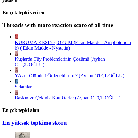
yasaktır.
En çok tepki verilen
Threads with more reaction score of all time
C
KURUMA KESİN ÇÖZÜM (Etkin Madde - Amphotericin
b) ( Etkin Madde - Nystatin)
A
Kuşlarda Tüy Problemlerinin Çözümü (Ayhan
OTÇUOĞLU)
A
YAvru Ölümleri Önlenebilir mi? (Ayhan OTÇUOĞLU)
E
Selamlar..
A
Baskın ve Çekinik Karakterler (Ayhan OTÇUOĞLU)
En çok tepki alan
En yüksek tepkime skoru