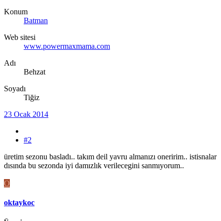
Konum
Batman
Web sitesi
www.powermaxmama.com
Adı
Behzat
Soyadı
Tiğiz
23 Ocak 2014
#2
üretim sezonu basladı.. takım deil yavru almanızı oneririm.. istisnalar
dısında bu sezonda iyi damızlık verilecegini sanmıyorum..
O
oktaykoc