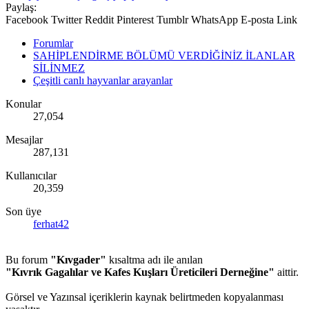
Paylaş:
Facebook
Twitter
Reddit
Pinterest
Tumblr
WhatsApp
E-posta
Link
Forumlar
SAHİPLENDİRME BÖLÜMÜ VERDİĞİNİZ İLANLAR
SİLİNMEZ
Çeşitli canlı hayvanlar arayanlar
Konular
27,054
Mesajlar
287,131
Kullanıcılar
20,359
Son üye
ferhat42
Bu forum
"Kıvgader"
kısaltma adı ile anılan
"Kıvrık Gagalılar ve Kafes Kuşları Üreticileri Derneğine"
aittir.
Görsel ve Yazınsal içeriklerin kaynak belirtmeden kopyalanması