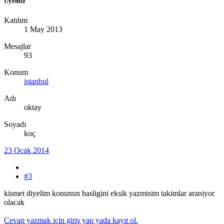
Üyemiz
Katılım
1 May 2013
Mesajlar
93
Konum
istanbul
Adı
oktay
Soyadı
koç
23 Ocak 2014
#3
kismet diyelim konunun basligini eksik yazmisim takimlar araniyor
olacak
Cevap yazmak için giriş yap yada kayıt ol.