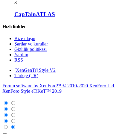
8
CapTainATLAS
Hızlı linkler
Bize ulaşın
Şartlar ve kurallar
Gizlilik politikası
Yardım
RSS
[XenGenTr] Style V2
Türkçe (TR)
Forum software by XenForo™
© 2010-2020 XenForo Ltd.
XenForo Style eTiKeT™ 2019