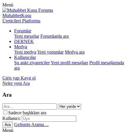
Menü
MuhabbetKuşu
Üreticileri Platformu
Forumlar
Yeni mesajlar
Forumlarda ara
DERNEK
Medya
Yeni medya
Yeni yorumlar
Medya ara
Kullanıcılar
Şu anki ziyaretçiler
Yeni profil mesajları
Profil mesajlarında
ara
Giriş yap
Kayıt ol
Neler yeni
Ara
Ara
Sadece başlıkları ara
Kullanıcı:
Gelişmiş Arama…
Ara
Menü