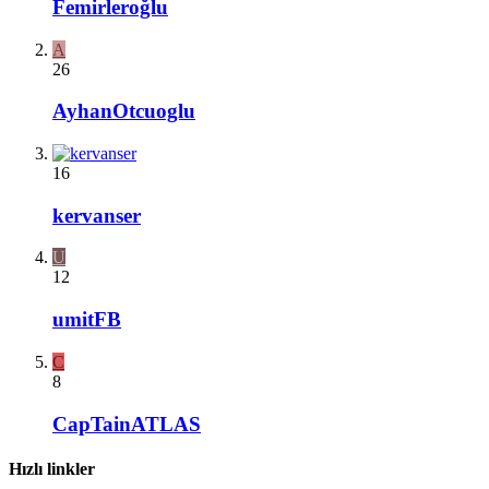
Femirleroğlu
A
26
AyhanOtcuoglu
16
kervanser
U
12
umitFB
C
8
CapTainATLAS
Hızlı linkler