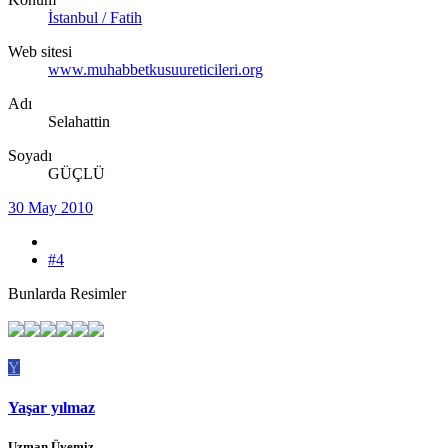
İstanbul / Fatih
Web sitesi
www.muhabbetkusuureticileri.org
Adı
Selahattin
Soyadı
GÜÇLÜ
30 May 2010
#4
Bunlarda Resimler
Y
Yaşar yılmaz
Uzman Üyemiz