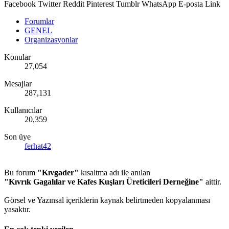
Facebook
Twitter
Reddit
Pinterest
Tumblr
WhatsApp
E-posta
Link
Forumlar
GENEL
Organizasyonlar
Konular
27,054
Mesajlar
287,131
Kullanıcılar
20,359
Son üye
ferhat42
Bu forum
"Kıvgader"
kısaltma adı ile anılan
"Kıvrık Gagalılar ve Kafes Kuşları Üreticileri Derneğine"
aittir.
Görsel ve Yazınsal içeriklerin kaynak belirtmeden kopyalanması
yasaktır.