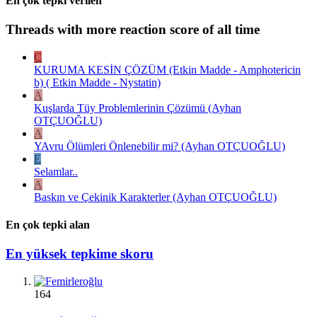
En çok tepki verilen
Threads with more reaction score of all time
C
KURUMA KESİN ÇÖZÜM (Etkin Madde - Amphotericin
b) ( Etkin Madde - Nystatin)
A
Kuşlarda Tüy Problemlerinin Çözümü (Ayhan
OTÇUOĞLU)
A
YAvru Ölümleri Önlenebilir mi? (Ayhan OTÇUOĞLU)
E
Selamlar..
A
Baskın ve Çekinik Karakterler (Ayhan OTÇUOĞLU)
En çok tepki alan
En yüksek tepkime skoru
164