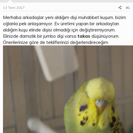
u
g
13 Tem 2017
#1
b
ı
a
ç
Merhaba arkadaşlar yeni aldığım dişi muhabbet kuşum, bizim
ş
t
oğlanla pek anlaşamıyor. Ev üretimi yapan bir arkadaştan
l
a
aldığım kuşu elinde dişisi olmadığı için değiştiremiyorum.
a
r
Elinizde damızlık bir jumbo dişi varsa
takas
düşünüyorum.
t
i
a
h
Önerilerinize göre de tekliflerinizi değerlendireceğim.
n
i