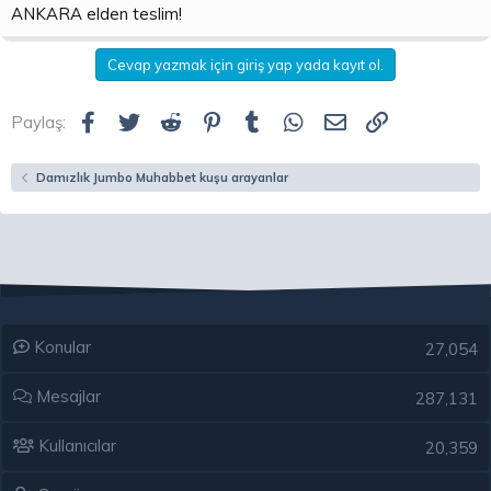
ANKARA elden teslim!
Cevap yazmak için giriş yap yada kayıt ol.
Facebook
Twitter
Reddit
Pinterest
Tumblr
WhatsApp
E-posta
Link
Paylaş:
Damızlık Jumbo Muhabbet kuşu arayanlar
Konular
27,054
Mesajlar
287,131
Kullanıcılar
20,359