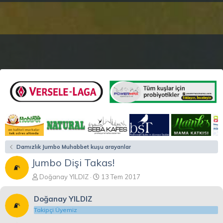
Damızlık Jumbo Muhabbet kuşu arayanlar
Jumbo Dişi Takas!
K
B
Doğanay YILDIZ
13 Tem 2017
o
a
n
ş
Doğanay YILDIZ
b
l
Takipçi Üyemiz
u
a
y
n