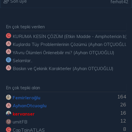
Son üye
ferhat42
En çok tepki verilen
C
KURUMA KESİN ÇÖZÜM (Etkin Madde - Amphotericin b) ( E
A
Kuşlarda Tüy Problemlerinin Çözümü (Ayhan OTÇUOĞLU)
A
YAvru Ölümleri Önlenebilir mi? (Ayhan OTÇUOĞLU)
E
Selamlar..
A
Baskın ve Çekinik Karakterler (Ayhan OTÇUOĞLU)
En çok tepki alan
164
Femirleroğlu
26
AyhanOtcuoglu
A
16
kervanser
12
umitFB
U
8
CapTainATLAS
C