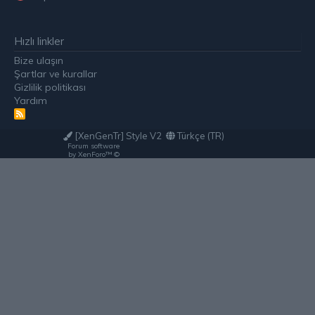
Hızlı linkler
Bize ulaşın
Şartlar ve kurallar
Gizlilik politikası
Yardım
R
S
[XenGenTr] Style V2
Türkçe (TR)
S
Forum software
by XenForo™
©
2010-2020
XenForo Ltd.
XenForo Style
eTiKeT™ 2019