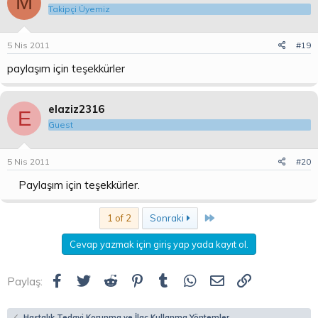
M
Takipçi Üyemiz
5 Nis 2011
#19
paylaşım için teşekkürler
elaziz2316
E
Guest
5 Nis 2011
#20
Paylaşım için teşekkürler.
Son
1 of 2
Sonraki
Cevap yazmak için giriş yap yada kayıt ol.
Facebook
Twitter
Reddit
Pinterest
Tumblr
WhatsApp
E-posta
Link
Paylaş:
Hastalık Tedavi Korunma ve İlaç Kullanma Yöntemler