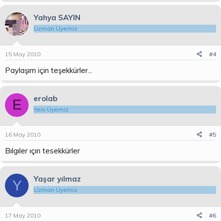
Yahya SAYIN
Uzman Üyemiz
15 May 2010
#4
Paylaşım için teşekkürler...
erolab
E
Yeni Üyemiz
16 May 2010
#5
Bılgıler ıçın tesekkürler
Yaşar yılmaz
Y
Uzman Üyemiz
17 May 2010
#6