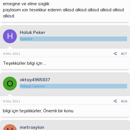
emegine ve eline saglık
paylasım ıcın tesekkur ederım alkisd alkisd alkisd alkisd alkisd
alkisd
Haluk Peker
H
Üyemiz
4 Nis 2011
#17
Teşekkürler bilgi için ...
oktay4965837
O
Takipçi Üyemiz
5 Nis 2011
#18
bilgi için teşekkürler, Önemli bir konu
metroxylon