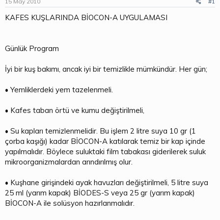
15 May 2010
#1
b
ı
a
ç
KAFES KUŞLARINDA BİOCON-A UYGULAMASI
ş
t
l
a
a
r
t
i
Günlük Program
a
h
n
i
İyi bir kuş bakımı, ancak iyi bir temizlikle mümkündür. Her gün;
• Yemliklerdeki yem tazelenmeli.
• Kafes taban örtü ve kumu değiştirilmeli,
• Su kapları temizlenmelidir. Bu işlem 2 litre suya 10 gr (1
çorba kaşığı) kadar BİOCON-A katılarak temiz bir kap içinde
yapılmalıdır. Böylece suluktaki film tabakası giderilerek suluk
mikroorganizmalardan arındırılmış olur.
• Kuşhane girişindeki ayak havuzları değiştirilmeli, 5 litre suya
25 ml (yarım kapak) BİODES-S veya 25 gr (yarım kapak)
BİOCON-A ile solüsyon hazırlanmalıdır.