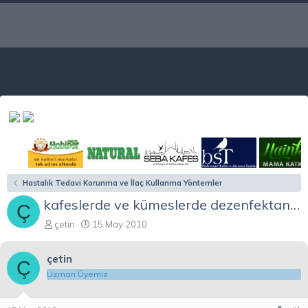
Hastalık Tedavi Korunma ve İlaç Kullanma Yöntemler
kafeslerde ve kümeslerde dezenfektan için uygulama
Ç
K
B
çetin
15 May 2010
o
a
n
ş
çetin
b
l
Ç
u
a
Uzman Üyemiz
y
n
u
g