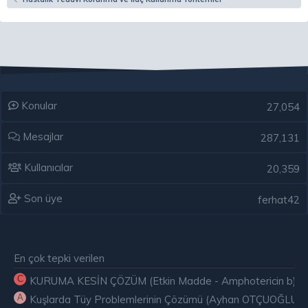
Konular
27,054
Mesajlar
287,131
Kullanıcılar
20,359
Son üye
ferhat42
En çok tepki verilen
C
KURUMA KESİN ÇÖZÜM (Etkin Madde - Amphotericin b) ( E
A
Kuşlarda Tüy Problemlerinin Çözümü (Ayhan OTÇUOĞLU)