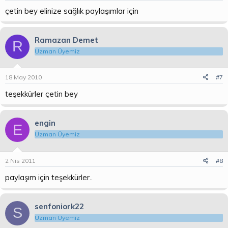
çetin bey elinize sağlık paylaşımlar için
Ramazan Demet
R
Uzman Üyemiz
18 May 2010
#7
teşekkürler çetin bey
engin
E
Uzman Üyemiz
2 Nis 2011
#8
paylaşım için teşekkürler..
senfoniork22
S
Uzman Üyemiz