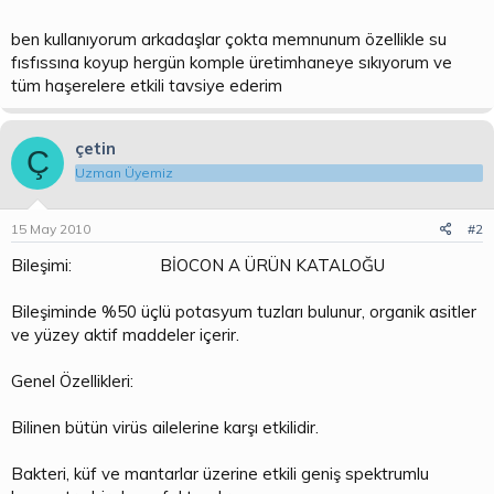
ben kullanıyorum arkadaşlar çokta memnunum özellikle su
fısfıssına koyup hergün komple üretimhaneye sıkıyorum ve
tüm haşerelere etkili tavsiye ederim
çetin
Ç
Uzman Üyemiz
15 May 2010
#2
Bileşimi: BİOCON A ÜRÜN KATALOĞU
Bileşiminde %50 üçlü potasyum tuzları bulunur, organik asitler
ve yüzey aktif maddeler içerir.
Genel Özellikleri:
Bilinen bütün virüs ailelerine karşı etkilidir.
Bakteri, küf ve mantarlar üzerine etkili geniş spektrumlu