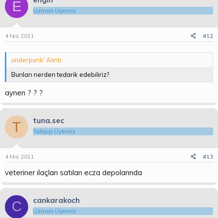
E
Uzman Üyemiz
4 Nis 2011
#12
underpunk' Alıntı:
Bunları nerden tedarik edebiliriz?
aynen ? ? ?
tuna.sec
T
Takipçi Üyemiz
4 Nis 2011
#13
veteriner ilaçları satılan ecza depolarında
cankarakoch
C
Uzman Üyemiz