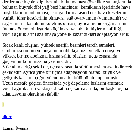
derilerinde hiçbir salgı bezinin bulunmaması (özellikle su kuşlarında
bulunan kuyruk dibi yağ bezi haricinde), kemiklerin içerisinde hava
boşluklarının bulunması, iç organların arasında ek hava keselerinin
varlığı, idrar keselerinin olmayışı, sağ ovaryumun (yumurtalık) ve
sağ yumurta kanalının körelmiş olması, ayrıca üreme organlarının
üreme dönemleri dışında küçülmesi ve tabii ki tüylerin hafifliği,
vücut ağırlıklarını azaltmaya yönelik kazandıkları adaptasyonlardır.
Sıcak kanlı oluşları, yüksek enerjili besinleri tercih etmeleri,
sindirim-solunum ve boşaltımın oldukça hızlı ve etkin oluşu ve
yüksek bir metabolizma hızına sahip oluşları, uçuş esnasında
güçlerinin korunmasına yardımcıdır.
Vücudun aldığı şekil de, uçma sırasında sürtünmeyi en aza indirecek
şekildedir. Ayrıca yine bir uçma adaptasyonu olarak, büyük ve
gelişmiş kasların çoğu, vücudun arka bölümünde toplanmıştır.
Uzun mesafe göçleri öncesinde yağ depolama hızlarını artırarak
vücut ağırlıklarını yaklaşık 3 katına çıkarmaları da, bir başka uçma
adaptasyonu olarak sayılabilir.
I
ilker
Uzman Üyemiz