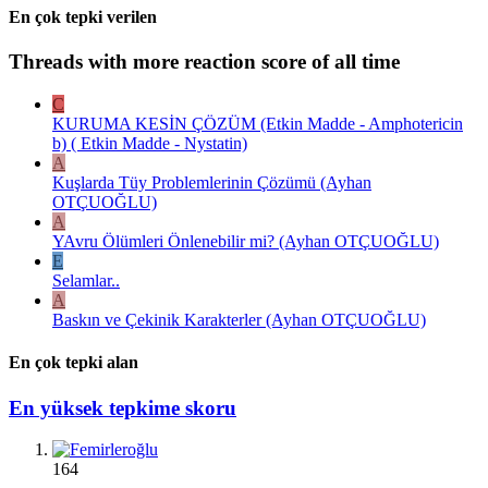
En çok tepki verilen
Threads with more reaction score of all time
C
KURUMA KESİN ÇÖZÜM (Etkin Madde - Amphotericin
b) ( Etkin Madde - Nystatin)
A
Kuşlarda Tüy Problemlerinin Çözümü (Ayhan
OTÇUOĞLU)
A
YAvru Ölümleri Önlenebilir mi? (Ayhan OTÇUOĞLU)
E
Selamlar..
A
Baskın ve Çekinik Karakterler (Ayhan OTÇUOĞLU)
En çok tepki alan
En yüksek tepkime skoru
164