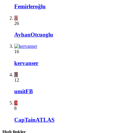
Femirleroğlu
A
26
AyhanOtcuoglu
16
kervanser
U
12
umitFB
C
8
CapTainATLAS
Hızlı linkler