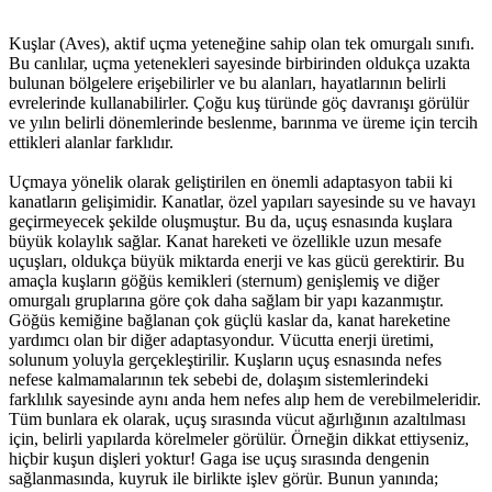
Kuşlar (Aves), aktif uçma yeteneğine sahip olan tek omurgalı sınıfı.
Bu canlılar, uçma yetenekleri sayesinde birbirinden oldukça uzakta
bulunan bölgelere erişebilirler ve bu alanları, hayatlarının belirli
evrelerinde kullanabilirler. Çoğu kuş türünde göç davranışı görülür
ve yılın belirli dönemlerinde beslenme, barınma ve üreme için tercih
ettikleri alanlar farklıdır.
Uçmaya yönelik olarak geliştirilen en önemli adaptasyon tabii ki
kanatların gelişimidir. Kanatlar, özel yapıları sayesinde su ve havayı
geçirmeyecek şekilde oluşmuştur. Bu da, uçuş esnasında kuşlara
büyük kolaylık sağlar. Kanat hareketi ve özellikle uzun mesafe
uçuşları, oldukça büyük miktarda enerji ve kas gücü gerektirir. Bu
amaçla kuşların göğüs kemikleri (sternum) genişlemiş ve diğer
omurgalı gruplarına göre çok daha sağlam bir yapı kazanmıştır.
Göğüs kemiğine bağlanan çok güçlü kaslar da, kanat hareketine
yardımcı olan bir diğer adaptasyondur. Vücutta enerji üretimi,
solunum yoluyla gerçekleştirilir. Kuşların uçuş esnasında nefes
nefese kalmamalarının tek sebebi de, dolaşım sistemlerindeki
farklılık sayesinde aynı anda hem nefes alıp hem de verebilmeleridir.
Tüm bunlara ek olarak, uçuş sırasında vücut ağırlığının azaltılması
için, belirli yapılarda körelmeler görülür. Örneğin dikkat ettiyseniz,
hiçbir kuşun dişleri yoktur! Gaga ise uçuş sırasında dengenin
sağlanmasında, kuyruk ile birlikte işlev görür. Bunun yanında;