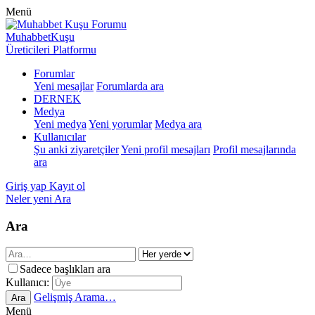
Menü
MuhabbetKuşu
Üreticileri Platformu
Forumlar
Yeni mesajlar
Forumlarda ara
DERNEK
Medya
Yeni medya
Yeni yorumlar
Medya ara
Kullanıcılar
Şu anki ziyaretçiler
Yeni profil mesajları
Profil mesajlarında
ara
Giriş yap
Kayıt ol
Neler yeni
Ara
Ara
Sadece başlıkları ara
Kullanıcı:
Gelişmiş Arama…
Ara
Menü