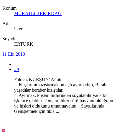
Konum
MURATLI-TEKİRDAĞ
Adı
ilker
Soyadı
ERTÜRK
11 Eki 2010
#9
Yılmaz KURŞUN' Alıntı:
Kuşlarımı kızıştırmak amaçlı ayırmadım, Beraber
yaşadılar beraber kızıştılar..
Ayırmak, kuşları birbirinden soğutabilir yada bir
işkence olabilir.. Onların birer sürü hayvanı olduğunu
ve hisleri olduğunu umutmayalım.. Saygılarımla.
Genişletmek için tıkla ...
E