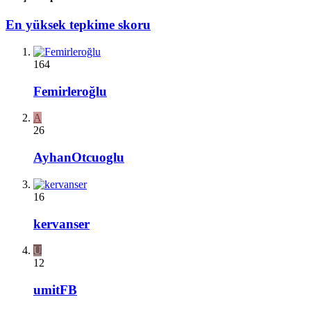
En yüksek tepkime skoru
164
Femirleroğlu
A
26
AyhanOtcuoglu
16
kervanser
U
12
umitFB