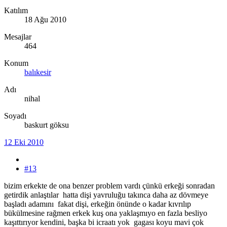
Katılım
18 Ağu 2010
Mesajlar
464
Konum
balıkesir
Adı
nihal
Soyadı
baskurt göksu
12 Eki 2010
#13
bizim erkekte de ona benzer problem vardı çünkü erkeği sonradan
getirdik anlaştılar hatta dişi yavruluğu takınca daha az dövmeye
başladı adamını fakat dişi, erkeğin önünde o kadar kıvrılıp
bükülmesine rağmen erkek kuş ona yaklaşmıyo en fazla besliyo
kaşıttırıyor kendini, başka bi icraatı yok gagası koyu mavi çok