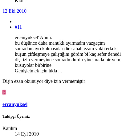
Kıdır
12 Eki 2010
#11
ercanyuksel' Alıntı:
bu düşünce daha mantıklı ayırmadm vazgeçtm
sonradan ayrı kalmasnlar die sabah ezanı vakti erkek
kuşun çiftleşmeye çalıştığını gördm bi kaç sefer denedi
dişi izin vermeyince sonradn durdu yine arada bir yem
kusuyolar birbirine
Genişletmek için tıkla ...
Dişin ezan okunuyor diye izin vermemiştir
E
ercanyuksel
Takipçi Üyemiz
Katılım
14 Eyl 2010