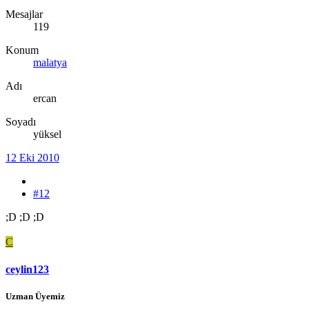
Mesajlar
119
Konum
malatya
Adı
ercan
Soyadı
yüksel
12 Eki 2010
#12
;D ;D ;D
C
ceylin123
Uzman Üyemiz