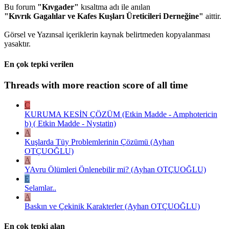
Bu forum
"Kıvgader"
kısaltma adı ile anılan
"Kıvrık Gagalılar ve Kafes Kuşları Üreticileri Derneğine"
aittir.
Görsel ve Yazınsal içeriklerin kaynak belirtmeden kopyalanması
yasaktır.
En çok tepki verilen
Threads with more reaction score of all time
C
KURUMA KESİN ÇÖZÜM (Etkin Madde - Amphotericin
b) ( Etkin Madde - Nystatin)
A
Kuşlarda Tüy Problemlerinin Çözümü (Ayhan
OTÇUOĞLU)
A
YAvru Ölümleri Önlenebilir mi? (Ayhan OTÇUOĞLU)
E
Selamlar..
A
Baskın ve Çekinik Karakterler (Ayhan OTÇUOĞLU)
En çok tepki alan