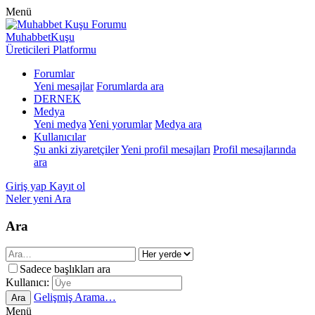
Menü
MuhabbetKuşu
Üreticileri Platformu
Forumlar
Yeni mesajlar
Forumlarda ara
DERNEK
Medya
Yeni medya
Yeni yorumlar
Medya ara
Kullanıcılar
Şu anki ziyaretçiler
Yeni profil mesajları
Profil mesajlarında
ara
Giriş yap
Kayıt ol
Neler yeni
Ara
Ara
Sadece başlıkları ara
Kullanıcı:
Gelişmiş Arama…
Ara
Menü