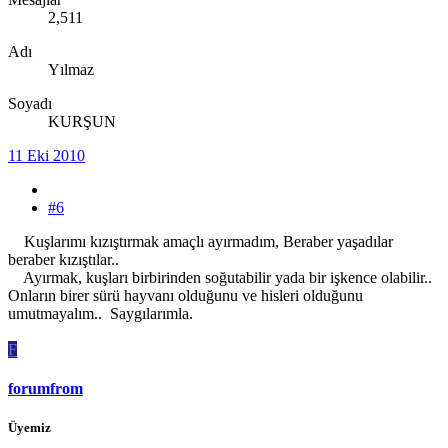
2,511
Adı
Yılmaz
Soyadı
KURŞUN
11 Eki 2010
#6
Kuşlarımı kızıştırmak amaçlı ayırmadım, Beraber yaşadılar
beraber kızıştılar..
Ayırmak, kuşları birbirinden soğutabilir yada bir işkence olabilir..
Onların birer sürü hayvanı olduğunu ve hisleri olduğunu
umutmayalım.. Saygılarımla.
F
forumfrom
Üyemiz