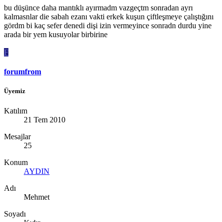
bu düşünce daha mantıklı ayırmadm vazgeçtm sonradan ayrı
kalmasnlar die sabah ezanı vakti erkek kuşun çiftleşmeye çalıştığını
gördm bi kaç sefer denedi dişi izin vermeyince sonradn durdu yine
arada bir yem kusuyolar birbirine
F
forumfrom
Üyemiz
Katılım
21 Tem 2010
Mesajlar
25
Konum
AYDIN
Adı
Mehmet
Soyadı