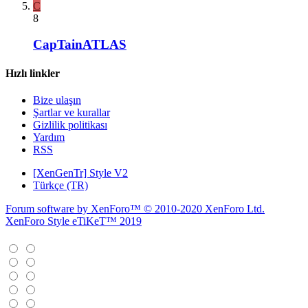
C
8
CapTainATLAS
Hızlı linkler
Bize ulaşın
Şartlar ve kurallar
Gizlilik politikası
Yardım
RSS
[XenGenTr] Style V2
Türkçe (TR)
Forum software by XenForo™
© 2010-2020 XenForo Ltd.
XenForo Style eTiKeT™ 2019